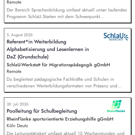
Remote
Der Bereich Sprachenbildung umfasst aktuell unser laufendes
Programm SchlaU:Starten mit dem Schwerpunkt
"Alphabetisierung in DaZ für die Grundschule" sowie
zukünftig weitere auf Unterrichtsmaterial bezogene Projekte
5. August 2026
mit den Schwerpunkten sprachensensibles und
Referent*in Weiterbildung
rassismuskritisches Deutschlernen von der Grundschule bis in
Alphabetisierung und Lesenlernen in
die Berufliche Bildung. Der Bereich Sprachenbildung
entwickelt in seinen Projekten dazu zielgruppengerechte und
DaZ (Grundschule)
innovative Unterrichtsmaterialien und begleitet pädagogische
SchlaU-Werkstatt für Migrationspädagogik gGmbH
Fachkräfte mit daran angeschlossenen
Remote
Weiterbildungsangeboten online wie offline.
Du begleitest pädagogische Fachkräfte und Schulen in
verschiedenen Weiterbildungsformaten von Präsenz und
Online-Workshops bis hin zu pädogischen Tagen und erstellst
Online-Selbstlernkurse für unsere Plattform schlau-lernen.org.
30. Juli 2026
Die inhaltlichen Schwerpunkte liegen dabei auf den
Poolleitung für Schulbegleitung
Bereichen Lesen lernen, Mehrsprachigkeitsbewusstsein und
Alphabetisierung in der Grundschule.
RheinFlanke sportorientierte Erziehungshilfe gGmbH
Köln Deutz
Die Leitungstätigkeit umfasst aktuell 15 Wochenstunden und