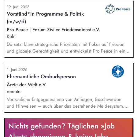
Öffentlichkeitsarbeit Print und web in Deutsch und Englisch,
19. Juni 2026
Vertretung des Projekts bei Vorträgen, Netzwerk- u.
Vorständ*in Programme & Politik
Fundraisingveranstaltungen, Weiterentwicklung des
(m/w/d)
Privatspendenfundraisings, regelmäßige Kommunikation mit
und das Gewinnen von (neuen) Spender*innen, Organisation
Pro Peace | Forum Ziviler Friedensdienst e.V.
und Begleitung der etwa jährlich stattfindenden
Köln
Dialogseminare.
Du setzt klare strategische Prioritäten mit Fokus auf Frieden
und globale Gerechtigkeit und entwickelst Pro Peace in einer
Phase der Neuausrichtung zukunftsfähig weiter. Du steuerst
die Programme im In- und Ausland, die Kommunikation und
1. Juni 2026
die Akademie für Konflikttransformation und entwickelst den
Ehrenamtliche Ombudsperson
methodischen Ansatz gemeinsam mit den Fachbereichen
kontinuierlich weiter. Du sicherst und diversifizierst
Ärzte der Welt e.V.
Einnahmen und verantwortest das strategische Fundraising.
remote
Vertrauliche Entgegennahme von Anliegen, Beschwerden
und Hinweisen – auch über das bestehende Meldesystem.
Vermittlung bei Konflikten und Unterstützung bei
Klärungsprozessen. Konzeption und Durchführung von
Nichts gefunden? Täglichen »Job
Schulungen und Sensibilisierungsformaten. Mitwirkung an der
Weiterentwicklung von Leitlinien, Verhaltenskodizes und dem
Alert« abonnieren & keine Jobs