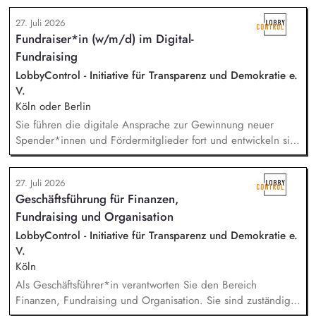
den gesamten Prozess von der Anfrage über
27. Juli 2026
Angebotserstellung bis zur eigenverantwortlichen Umsetzung.
Fundraiser*in (w/m/d) im Digital-
Auf Basis der jeweiligen Herausforderungen entwickelst du
Fundraising
passgenaue Beratungsprozesse und berätst Organisationen zu
zentralen Fragen ihrer finanziellen Steuerung und
LobbyControl - Initiative für Transparenz und Demokratie e.
strategischen Weiterentwicklung.
V.
Köln oder Berlin
Sie führen die digitale Ansprache zur Gewinnung neuer
Spender*innen und Fördermitglieder fort und entwickeln sie
weiter. Sie sind verantwortlich für unsere E-Mailings und
steuern diese ganzheitlich - angefangen bei der Planung,
27. Juli 2026
Zielgruppensegmentierung und Themenauswahl übers Texten
Geschäftsführung für Finanzen,
bis hin zur technischen Abwicklung und deren
Fundraising und Organisation
kontinuierlichen Optimierung und Weiterentwicklung.
LobbyControl - Initiative für Transparenz und Demokratie e.
V.
Köln
Als Geschäftsführer*in verantworten Sie den Bereich
Finanzen, Fundraising und Organisation. Sie sind zuständig