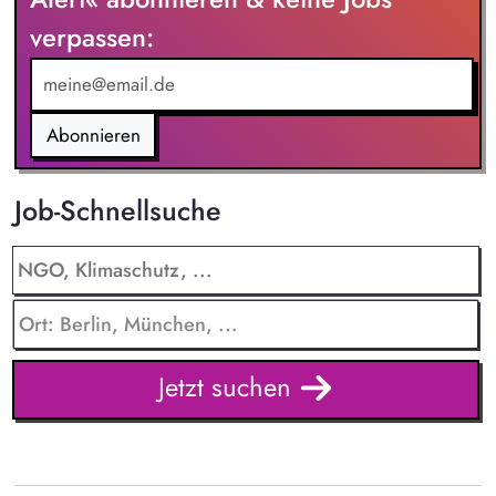
Meldesystem. Förderung einer offenen Feedback- und
verpassen:
Beschwerdekultur innerhalb der Organisation.
Abonnieren
Job-Schnellsuche
Jetzt suchen