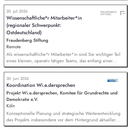
für die Finanzplanung, das Controlling und die Organisation
des Rechnungswesens. Sie leiten das Fundraising-Team und
20. Juli 2026
entwickeln eine nachhaltige Fundraising Strategie. Sie sind
Wissenschaftliche*r Mitarbeiter*in
verantwortlich für das Personalmanagement und die operative
(regionaler Schwerpunkt:
Steuerung von Prozessen zur Organisationsentwicklung.
Ostdeutschland)
Freudenberg Stiftung
Remote
Als wissenschaftliche*r Mitarbeiter*in sind Sie wichtiger Teil
eines kleinen, operativ tätigen Teams, das entlang einer
klaren Programmatik langfristig soziale Innovation
implementiert. Sie unterstützen die Geschäftsführung bei der
30. Juni 2026
Umsetzung der Stiftungsprogrammatik und entwickeln dabei
Koordination Wi.e.dersprechen
die Internationalisierungsstrategie der Stiftung weiter. Sie
übersetzen wissenschaftliche Erkenntnisse in
Projekt Wi.e.dersprechen, Komitee für Grundrechte und
alltagsangebundene Handlungsansätze entlang unserer
Demokratie e.V.
Stiftungsprogrammatik.
Köln
Konzeptionelle Planung und strategische Weiterentwicklung
des Projekts insbesondere vor dem Hintergrund aktueller
politischer Entwicklungen in den Projektregionen,