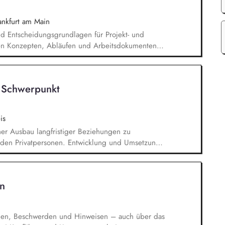
nkfurt am Main
d Entscheidungsgrundlagen für Projekt- und
hen Konzepten, Abläufen und Arbeitsdokumenten,
 B. Protokolle, Aufgabenverfolgung,
ganisatorischen und finanzbezogenen
ung von Projekt- und
 Schwerpunkt
ne unterstützende Tätigkeiten im Bereich
is
cher Ausbau langfristiger Beziehungen zu
den Privatpersonen. Entwicklung und Umsetzung
onor Journeys). Planung, Organisation und
g-Veranstaltungen. Strategische Beratung und
 der Gremien bei hochrangigen Spenderterminen
n
gen, Beschwerden und Hinweisen – auch über das