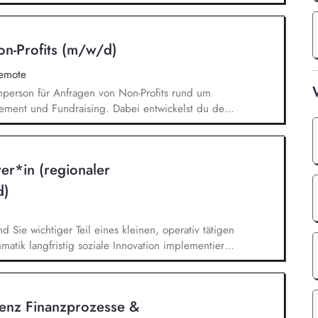
Haupt- und Ehrenamtlichen im BUND zur
keit des BUND, Konzeptionelle Begleitung des
ionen u.ä.
on-Profits (m/w/d)
remote
chperson für Anfragen von Non-Profits rund um
ement und Fundraising. Dabei entwickelst du den
Angebotserstellung bis zur eigenverantwortlichen
erausforderungen entwickelst du passgenaue
ionen zu zentralen Fragen ihrer finanziellen
ter*in (regionaler
icklung.
d)
nd Sie wichtiger Teil eines kleinen, operativ tätigen
atik langfristig soziale Innovation implementiert.
bei der Umsetzung der Stiftungsprogrammatik und
gsstrategie der Stiftung weiter. Sie übersetzen
agsangebundene Handlungsansätze entlang unserer
tenz Finanzprozesse &