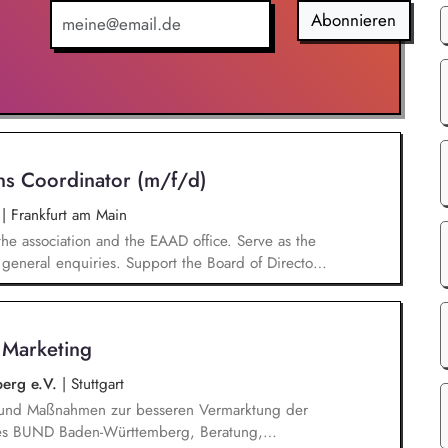
betisierung in der Grundschule.
Abonnieren
ns Coordinator (m/f/d)
n
|
Frankfurt am Main
the association and the EAAD office. Serve as the
general enquiries. Support the Board of Directors
ments and following up on decisions. Coordinate
and social media. Support awareness campaigns and
 develop EAAD's fundraising activities.
s Marketing
erg e.V.
|
Stuttgart
n und Maßnahmen zur besseren Vermarktung der
n des BUND Baden-Württemberg, Beratung,