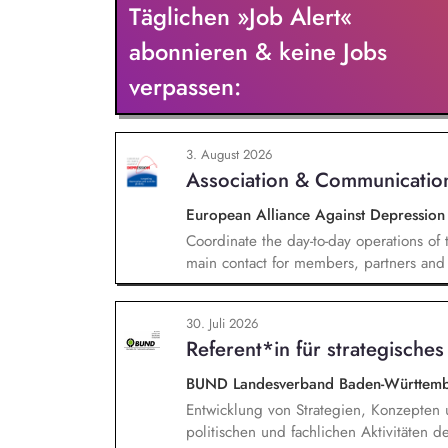
Täglichen »Job Alert«
Mehrsprachigkeitsbewusstsein und Alpha
abonnieren & keine Jobs
verpassen:
3. August 2026
Association & Communicatio
European Alliance Against Depressio
Coordinate the day-to-day operations of 
main contact for members, partners and 
by organising meetings, preparing docu
the association's website, newsletters 
30. Juli 2026
communication activities. Coordinate and
Referent*in für strategische
BUND Landesverband Baden-Württemb
Entwicklung von Strategien, Konzepte
politischen und fachlichen Aktivitäte