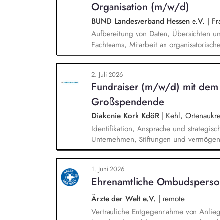
Organisation (m/w/d)
BUND Landesverband Hessen e.V.
|
Fra
Aufbereitung von Daten, Übersichten un
Fachteams, Mitarbeit an organisatorisc
Unterstützung im Projektmanagement (z.
Terminvorbereitung), Recherchen zu or
2. Juli 2026
Fragestellungen, Pflege und Strukturier
Fundraiser (m/w/d) mit dem
Organisationsdokumentationen, allgemei
Finanzverwaltung und Organisation.
Großspendende
Diakonie Kork KdöR
|
Kehl, Ortenaukre
Identifikation, Ansprache und strategis
Unternehmen, Stiftungen und vermögen
individueller Förderstrategien (Major D
Durchführung von exklusiven Fundraisin
1. Juni 2026
Begleitung der Geschäftsleitung sowie
Ehrenamtliche Ombudsperso
und der direkten Ansprache.
Ärzte der Welt e.V.
|
remote
Vertrauliche Entgegennahme von Anlie