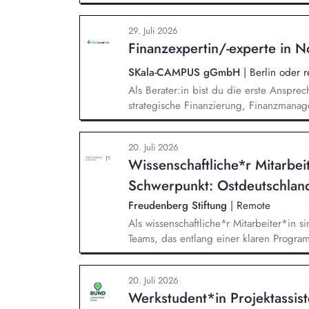
Unterstützung und Qualifizierung der 
Verbesserung der öffentlichen Sichtbar
29. Juli 2026
BUND-Auftritts bei Veranstaltungen, Akt
Finanzexpertin/-experte in N
SKala-CAMPUS gGmbH
|
Berlin oder 
Als Berater:in bist du die erste Anspre
strategische Finanzierung, Finanzmanag
gesamten Prozess von der Anfrage über 
Umsetzung. Auf Basis der jeweiligen H
20. Juli 2026
Beratungsprozesse und berätst Organisat
Wissenschaftliche*r Mitarbei
Steuerung und strategischen Weiterentw
Schwerpunkt: Ostdeutschlan
Freudenberg Stiftung
|
Remote
Als wissenschaftliche*r Mitarbeiter*in si
Teams, das entlang einer klaren Programm
Sie unterstützen die Geschäftsführung 
entwickeln dabei die Internationalisierun
20. Juli 2026
wissenschaftliche Erkenntnisse in allt
Werkstudent*in Projektassis
Stiftungsprogrammatik.