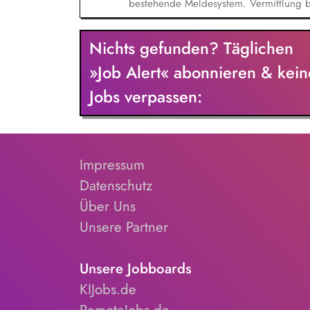
bestehende Meldesystem. Vermittlung be
Klärungsprozessen. Konzeption und Du
Sensibilisierungsformaten. Mitwirkung a
Nichts gefunden? Täglichen
Verhaltenskodizes und dem Meldesystem
Beschwerdekultur innerhalb der Organis
»Job Alert« abonnieren & kein
Jobs verpassen:
Impressum
Datenschutz
Über Uns
Unsere Partner
Unsere Jobboards
KIJobs.de
RemoteJobs.de