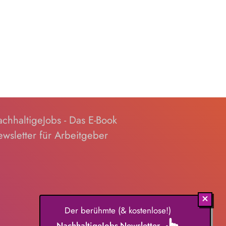
chhaltigeJobs - Das E-Book
wsletter für Arbeitgeber
Der berühmte (& kostenlose!)
NachhaltigeJobs-Newsletter