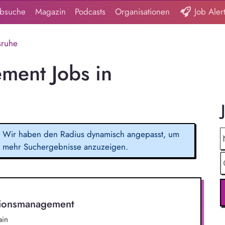
obsuche
Magazin
Podcasts
Organisationen
Job Aler
sruhe
ment Jobs in
Wir haben den Radius dynamisch angepasst, um
mehr Suchergebnisse anzuzeigen.
tionsmanagement
ain