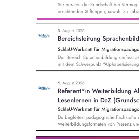
Sie beraten die Kundschaft bei Vermög
errichtenden Stiftungen, sowohl zu Leb
Sie übernehmen eigenverantwortlich all
Testamentsvollstreckung und Nachlassv
5. August 2026
im Stiftungs- und Nachlassmanagement mi
Bereichsleitung Sprachenbild
SchlaU-Werkstatt für Migrationspäd
Der Bereich Sprachenbildung umfasst ak
mit dem Schwerpunkt "Alphabetisierung 
weitere auf Unterrichtsmaterial bezoge
sprachensensibles und rassismuskritisch
5. August 2026
Berufliche Bildung. Der Bereich Sprache
Referent*in Weiterbildung A
zielgruppengerechte und innovative Unt
Fachkräfte mit daran angeschlossenen W
Lesenlernen in DaZ (Grundsc
SchlaU-Werkstatt für Migrationspäd
Du begleitest pädagogische Fachkräfte 
Weiterbildungsformaten von Präsenz un
und erstellst Online-Selbstlernkurse für 
Schwerpunkte liegen dabei auf den Ber