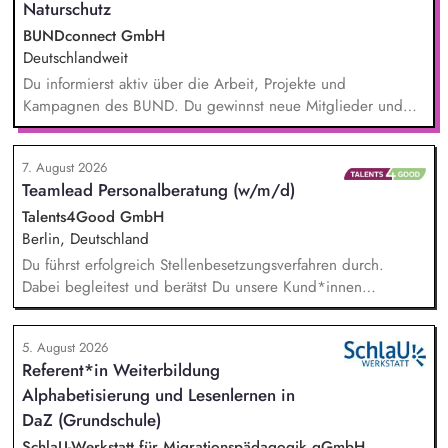
Naturschutz
BUNDconnect GmbH
Deutschlandweit
Du informierst aktiv über die Arbeit, Projekte und
Kampagnen des BUND. Du gewinnst neue Mitglieder und
stärkst damit langfristig den Umwelt- und Naturschutz. Du
beantwortest Fragen zu Umwelt-, Arten- und Klimaschutz nach
7. August 2026
bestem Wissen und Gewissen. Du unterstützt Kampagnen
Teamlead Personalberatung (w/m/d)
und Aktionen, beispielsweise durch das Sammeln von
Unterschriften für Petitionen.
Talents4Good GmbH
Berlin, Deutschland
Du führst erfolgreich Stellenbesetzungsverfahren durch.
Dabei begleitest und berätst Du unsere Kund*innen
partnerschaftlich – vom Auftaktbriefing bis zur erfolgreichen
Besetzung. Du hältst die Fäden in unserem Team
5. August 2026
Personalberatung zusammen und bist erste*r
Referent*in Weiterbildung
Ansprechpartner*in sowie wichtigste*r Sparringspartner*in
Alphabetisierung und Lesenlernen in
für drei Kolleg*innen. Zudem bist Du Teil des Leitungskreises
zur strategischen Weiterentwicklung von Talents4Good.
DaZ (Grundschule)
SchlaU-Werkstatt für Migrationspädagogik gGmbH