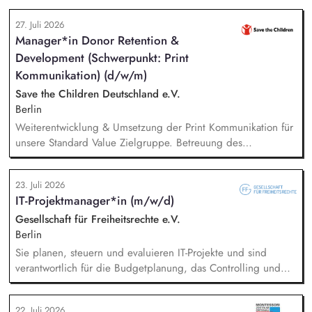
digitalen Formaten sowie in Präsenz bei Auftraggebern.
27. Juli 2026
Manager*in Donor Retention &
Development (Schwerpunkt: Print
Kommunikation) (d/w/m)
Save the Children Deutschland e.V.
Berlin
Weiterentwicklung & Umsetzung der Print Kommunikation für
unsere Standard Value Zielgruppe. Betreuung des
postalischen Mailing-Programm inkl. der Spendenmagazine
und Spendenaufrufe sowie der Print Kommunikation innerhalb
23. Juli 2026
unserer Donor Journeys. Ko-Produktion von Content für die
IT-Projektmanager*in (m/w/d)
Print Kommunikation in enger Zusammenarbeit mit dem Team
Brand, Content & Publikationen. Redaktion und Prüfung von
Gesellschaft für Freiheitsrechte e.V.
Content/Texten für andere Kanäle und Medien.
Berlin
Sie planen, steuern und evaluieren IT-Projekte und sind
verantwortlich für die Budgetplanung, das Controlling und
die Ressourcenverteilung, Sie steuern das
Wissensmanagement und begleiten die Migration sowie die
22. Juli 2026