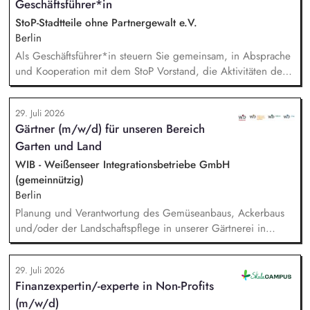
Geschäftsführer*in
Administrative Unterstützung der Vereinsarbeit, insbesondere
bei der Verwaltung der Mitgliederdaten, Mitgliedsbeiträge,
StoP-Stadtteile ohne Partnergewalt e.V.
Vereinsregister und bei der Organisation von
Berlin
Vereinsgremien.
Als Geschäftsführer*in steuern Sie gemeinsam, in Absprache
und Kooperation mit dem StoP Vorstand, die Aktivitäten der
Bundesfachstelle StoP. Im Einzelnen bedeutet das:
Projektmanagement und Verantwortung für die Umsetzung
29. Juli 2026
des Gesamtprojektes, Gesamtsteuerung und Sicherstellung
Gärtner (m/w/d) für unseren Bereich
des wirtschaftlichen Betriebes der Geschäftsstelle und des
Garten und Land
Vereins (Finanzierung, Controlling), Akquise von
Fördermitteln und Spenden sowie Personalverantwortung für
WIB - Weißenseer Integrationsbetriebe GmbH
die Bundesfachstelle mit 4 Mitarbeitenden.
(gemeinnützig)
Berlin
Planung und Verantwortung des Gemüseanbaus, Ackerbaus
und/oder der Landschaftspflege in unserer Gärtnerei in
Berlin-Malchow, Umsetzung eines zertifizierten Bio-Anbaus,
fachliche Anleitung und Unterstützung der Teilnehmenden
29. Juli 2026
und Beschäftigten, Organisation der Arbeitsabläufe und einer
Finanzexpertin/-experte in Non-Profits
zweckmäßigen Arbeitsplatzgestaltung, Überwachung der
(m/w/d)
Einhaltung von Gesundheits-, Arbeitsschutz- und