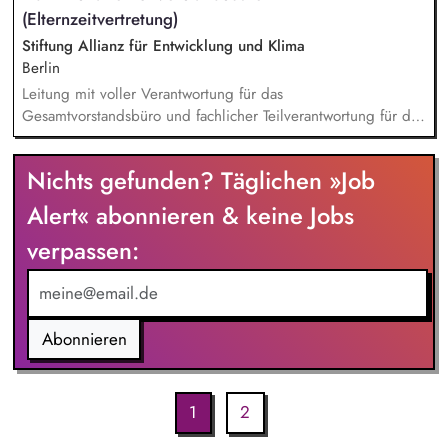
alltagsangebundene Handlungsansätze entlang unserer
(Elternzeitvertretung)
Stiftungsprogrammatik.
Stiftung Allianz für Entwicklung und Klima
Berlin
Leitung mit voller Verantwortung für das
Gesamtvorstandsbüro und fachlicher Teilverantwortung für die
Mitarbeitenden der Vorstandsbüros. Budgetsteuerung
Vorstandsbüro. Management des Berichtswesens; Steuerung
Nichts gefunden? Täglichen »Job
und Sicherstellung der fristgerechten Abgabe. Inhaltliche
Vorbereitung, Steuerung, Durchführung und Nachbereitung
Alert« abonnieren & keine Jobs
von Terminen mit satzungsgemäßen Gremien (Kuratorium,
verpassen:
Beirat). Analyse, Bewertung und Ausarbeitung von
Entscheidungsvorlagen sowie von strategischen und
operativen Aufgabenstellungen.
Abonnieren
1
2