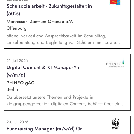
fortlaufende Verwaltung unserer Cloud-Dienste, Sie arbeiten
Schulsozialarbeit - Zukunftsgestalter:in
mit der Systemadministration zusammen und sind dabei
(50%)
verantwortlich für die Kommunikation mit unseren externen
Dienstleistern, Sie tragen die Verantwortung für die Qualität
Montessori Zentrum Ortenau e.V.
des First-Level-Supports für das GFF-Team.
Offenburg
offene, verlässliche Ansprechbarkeit im Schulalltag,
Einzelberatung und Begleitung von Schüler:innen sowie
Familien, Elternarbeit: Beratung, Begleitung und
Informationsangebote, sozialpädagogische Gruppenangebote
21. Juli 2026
(z. B. soziales Lernen, Prävention, Selbstkompetenz),
Digital Content & KI Manager*in
Konfliktbegleitung und Stärkung der Beziehungskultur im
(w/m/d)
Schulalltag, Zusammenarbeit im multiprofessionellen
Schulteam
PHINEO gAG
Berlin
Du übersetzt unsere Themen und Projekte in
zielgruppengerechten digitalen Content, behältst über ein
systematisches Performance-Tracking den Erfolg unserer
Seiten und Mailings im Blick und berätst das Team als
20. Juli 2026
strategische*r Sparringspartner*in für digitale Trends,
Fundraising Manager (m/w/d) für
Plattformfragen und den Einsatz von KI. Du übernimmst die