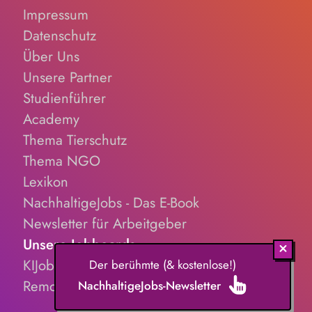
Impressum
Datenschutz
Über Uns
Unsere Partner
Studienführer
Academy
Thema Tierschutz
Thema NGO
Lexikon
NachhaltigeJobs - Das E-Book
Newsletter für Arbeitgeber
Unsere Jobboards
KIJobs.de
Der berühmte (& kostenlose!)
RemoteJobs.de
NachhaltigeJobs-Newsletter