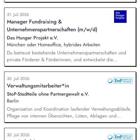
Roundtables, Deep Dive Discussions und Aspen Fireside
Chats bis hin zu besonderen Formaten wie der Aspen
31. Juli 2026
Summer Party, der Aspen Gala und neuen
Manager Fundraising &
Veranstaltungsformaten. Sie identifizieren aktuelle politische
Unternehmenspartnerschaften (m/w/d)
Themen und gewinnen hochrangige Referentinnen sowie
Diskussionspartnerinnen aus Politik, Wirtschaft, Wissenschaft,
Das Hunger Projekt e.V.
Medien und Zivilgesellschaft.
München oder Homeoffice, hybrides Arbeiten
Du betreust bestehende Unternehmenspartnerschaften und
private Förderer & Förderinnen, und entwickelst die
Zusammenarbeit systematisch weiter. Du identifizierst neue
Unternehmen und Förderer & Förderinnen und sprichst sie
30. Juli 2026
aktiv an. Du planst und setzt Fundraising-Maßnahmen
Verwaltungsmitarbeiter*in
eigenständig um und verfolgst deren Ergebnisse. Du
arbeitest eng mit der Landesdirektion, dem Marketing und
StoP-Stadtteile ohne Partnergewalt e.V.
unseren Programmkollegen zusammen.
Berlin
Organisation und Koordination laufender Verwaltungsabläufe.
Pflege von internen Übersichten, Listen, Ablagen und
Dokumentationen. Verwaltung von Terminen, Fristen,
Anfragen und interner Kommunikation. Unterstützung bei der
30. Juli 2026
Organisation von Veranstaltungen (online und in Präsenz).