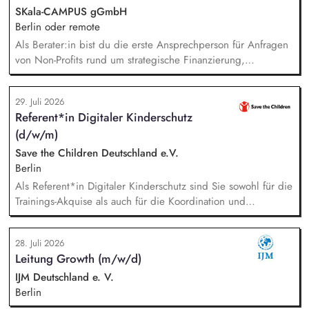
Unfallverhütungsvorschriften.
SKala-CAMPUS gGmbH
Berlin oder remote
Als Berater:in bist du die erste Ansprechperson für Anfragen
von Non-Profits rund um strategische Finanzierung,
Finanzmanagement und Fundraising. Dabei entwickelst du
den gesamten Prozess von der Anfrage über
29. Juli 2026
Angebotserstellung bis zur eigenverantwortlichen Umsetzung.
Referent*in Digitaler Kinderschutz
Auf Basis der jeweiligen Herausforderungen entwickelst du
(d/w/m)
passgenaue Beratungsprozesse und berätst Organisationen zu
zentralen Fragen ihrer finanziellen Steuerung und
Save the Children Deutschland e.V.
strategischen Weiterentwicklung.
Berlin
Als Referent*in Digitaler Kinderschutz sind Sie sowohl für die
Trainings-Akquise als auch für die Koordination und
Durchführung von ca. zweistündigen Workshops
verantwortlich. Identifikation, Ansprache und Akquise von
28. Juli 2026
Institutionen und Organisationen für Trainings zum sensiblen
Leitung Growth (m/w/d)
Umgang mit Kinderfotos und -videos (z. B. Kitas, Schulen,
Sportvereine und -verbände, Jugendverbände,
IJM Deutschland e. V.
Kinder-/Jugendreiseveranstalter). Eigenständige Konzeption
Berlin
und Durchführung zielgruppengerechter Trainings in