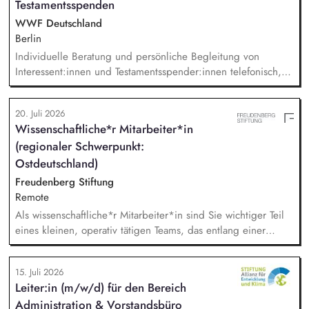
Testamentsspenden
technische und operative Betreuung unserer gesamten
Webseiten-Landschaft und verantwortest die strategische
WWF Deutschland
Weiterentwicklung von HubSpot.
Berlin
Individuelle Beratung und persönliche Begleitung von
Interessent:innen und Testamentsspender:innen telefonisch,
per E-Mail sowie bei persönlichen Gesprächen. Strategische
Weiterentwicklung des Erbschaftsfundraisings und der Donor
20. Juli 2026
Journeys – von der Lead-Akquise über Stewardship bis hin
Wissenschaftliche*r Mitarbeiter*in
zur individuellen Förder:innen-Kommunikation. Systematische
(regionaler Schwerpunkt:
Planung, Steuerung und Umsetzung von Werbemaßnahmen,
Nachlass-Mailings oder Telefonie-Aktionen sowie die
Ostdeutschland)
Durchführung von analogen und digitalen Veranstaltungen.
Freudenberg Stiftung
Remote
Als wissenschaftliche*r Mitarbeiter*in sind Sie wichtiger Teil
eines kleinen, operativ tätigen Teams, das entlang einer
klaren Programmatik langfristig soziale Innovation
implementiert. Sie unterstützen die Geschäftsführung bei der
15. Juli 2026
Umsetzung der Stiftungsprogrammatik und entwickeln dabei
Leiter:in (m/w/d) für den Bereich
die Internationalisierungsstrategie der Stiftung weiter. Sie
Administration & Vorstandsbüro
übersetzen wissenschaftliche Erkenntnisse in