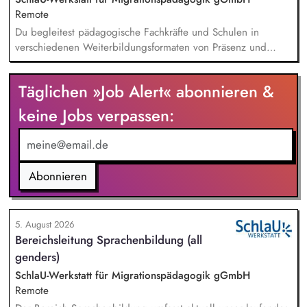
Remote
Du begleitest pädagogische Fachkräfte und Schulen in
verschiedenen Weiterbildungsformaten von Präsenz und
Online-Workshops bis hin zu pädogischen Tagen und erstellst
Online-Selbstlernkurse für unsere Plattform schlau-lernen.org.
Täglichen »Job Alert« abonnieren &
Die inhaltlichen Schwerpunkte liegen dabei auf den
Bereichen Lesen lernen, Mehrsprachigkeitsbewusstsein und
keine Jobs verpassen:
Alphabetisierung in der Grundschule.
Abonnieren
5. August 2026
Bereichsleitung Sprachenbildung (all
genders)
SchlaU-Werkstatt für Migrationspädagogik gGmbH
Remote