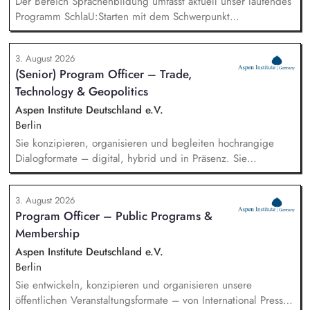
Der Bereich Sprachenbildung umfasst aktuell unser laufendes
Programm SchlaU:Starten mit dem Schwerpunkt
"Alphabetisierung in DaZ für die Grundschule" sowie
zukünftig weitere auf Unterrichtsmaterial bezogene Projekte
3. August 2026
mit den Schwerpunkten sprachensensibles und
(Senior) Program Officer – Trade,
rassismuskritisches Deutschlernen von der Grundschule bis in
Technology & Geopolitics
die Berufliche Bildung. Der Bereich Sprachenbildung
entwickelt in seinen Projekten dazu zielgruppengerechte und
Aspen Institute Deutschland e.V.
innovative Unterrichtsmaterialien und begleitet pädagogische
Berlin
Fachkräfte mit daran angeschlossenen
Sie konzipieren, organisieren und begleiten hochrangige
Weiterbildungsangeboten online wie offline.
Dialogformate – digital, hybrid und in Präsenz. Sie
identifizieren aktuelle Entwicklungen in den Bereichen
Handel, Technologie, Geopolitik und wirtschaftliche
3. August 2026
Sicherheit und bereiten diese für Veranstaltungen,
Program Officer – Public Programs &
Hintergrundgespräche, Publikationen und politische
Membership
Diskussionen auf. Sie identifizieren und gewinnen
Referent*innen sowie Diskussionspartner aus Politik,
Aspen Institute Deutschland e.V.
Wirtschaft, Wissenschaft und Zivilgesellschaft.
Berlin
Sie entwickeln, konzipieren und organisieren unsere
öffentlichen Veranstaltungsformate – von International Press