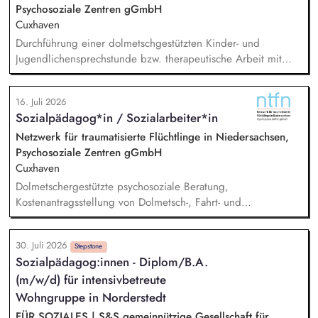
Psychosoziale Zentren gGmbH
Cuxhaven
Durchführung einer dolmetschgestützten Kinder- und
Jugendlichensprechstunde bzw. therapeutische Arbeit mit
geflüchteten Kindern und Jugendlichen /
(trauma-)pädagogische Fachberatung, Dokumentation und
16. Juli 2026
Austausch mit dem Team, Stellungnahmen, Mitarbeit in
Sozialpädagog*in / Sozialarbeiter*in
externen Netzwerken und Arbeitsgruppen.
Netzwerk für traumatisierte Flüchtlinge in Niedersachsen,
Psychosoziale Zentren gGmbH
Cuxhaven
Dolmetschergestützte psychosoziale Beratung,
Kostenantragsstellung von Dolmetsch-, Fahrt- und
Therapiekosten, Mitarbeit in externen Netzwerken und
Arbeitsgruppen, Vermittlung in die psychiatrische /
30. Juli 2026
psychotherapeutische Regelversorgung.
Stepstone
Sozialpädagog:innen - Diplom/B.A.
(m/w/d) für intensivbetreute
Wohngruppe in Norderstedt
FÜR SOZIALES | S&S gemeinnützige Gesellschaft für