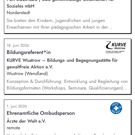
Soziales mbH
Norderstedt
Sie bieten den Kindern, Jugendlichen und jungen
Erwachsenen mit Ihrer pädagogischen Arbeit in der
Wohngruppe ein sicheres Zuhause. Einzel- und
Gruppenaktivitäten aber auch Ausflüge werden von Ihnen
18. Juni 2026
mitgeplant, organisiert und auch durchgeführt. Bei der
Bildungsreferent*in
Hilfeplanung wirken Sie mit und arbeiten eng mit
Fallzuständigen und Fachkräften der Jugendämter sowie
KURVE Wustrow – Bildungs- und Begegnungsstätte für
weiteren in den Entwicklungsprozess einbezogenen Personen
gewaltfreie Aktion e.V.
zusammen. Sie führen Kennenlerngespräche und beteiligen
Wustrow (Wendland)
sich aktiv am Aufnahmeprozess.
Konzeption & Durchführung: Entwicklung und Begleitung von
Bildungsformaten (Workshops, Seminare, Qualifizierungen) –
von der Idee bis zur Auswertung. Netzwerk & Kooperation:
Zusammenarbeit mit Trainer*innen, Partnern im In- und
1. Juni 2026
Ausland, Mitarbeit in Fachgremien und Akquise von
Ehrenamtliche Ombudsperson
Fördermitteln. Qualitätsmanagement: Sicherstellung hoher
Standards in unserer Bildungsarbeit – inkl. Reflexion über
Ärzte der Welt e.V.
Machtverhältnisse und Diskriminierung in der eigenen
remote
Organisation. Öffentlichkeitsarbeit: Weiterentwicklung der