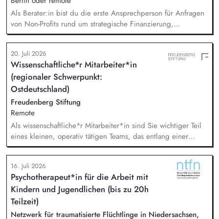
Berlin oder remote
Als Berater:in bist du die erste Ansprechperson für Anfragen
von Non-Profits rund um strategische Finanzierung,
Finanzmanagement und Fundraising. Dabei entwickelst du
den gesamten Prozess von der Anfrage über
20. Juli 2026
Angebotserstellung bis zur eigenverantwortlichen Umsetzung.
Wissenschaftliche*r Mitarbeiter*in
Auf Basis der jeweiligen Herausforderungen entwickelst du
(regionaler Schwerpunkt:
passgenaue Beratungsprozesse und berätst Organisationen zu
zentralen Fragen ihrer finanziellen Steuerung und
Ostdeutschland)
strategischen Weiterentwicklung.
Freudenberg Stiftung
Remote
Als wissenschaftliche*r Mitarbeiter*in sind Sie wichtiger Teil
eines kleinen, operativ tätigen Teams, das entlang einer
klaren Programmatik langfristig soziale Innovation
implementiert. Sie unterstützen die Geschäftsführung bei der
16. Juli 2026
Umsetzung der Stiftungsprogrammatik und entwickeln dabei
Psychotherapeut*in für die Arbeit mit
die Internationalisierungsstrategie der Stiftung weiter. Sie
Kindern und Jugendlichen (bis zu 20h
übersetzen wissenschaftliche Erkenntnisse in
alltagsangebundene Handlungsansätze entlang unserer
Teilzeit)
Stiftungsprogrammatik.
Netzwerk für traumatisierte Flüchtlinge in Niedersachsen,