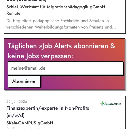
innovative Unterrichtsmaterialien und begleitet pädagogische
SchlaU-Werkstatt für Migrationspädagogik gGmbH
Fachkräfte mit daran angeschlossenen
Remote
Weiterbildungsangeboten online wie offline.
Du begleitest pädagogische Fachkräfte und Schulen in
verschiedenen Weiterbildungsformaten von Präsenz und
Online-Workshops bis hin zu pädogischen Tagen und erstellst
Online-Selbstlernkurse für unsere Plattform schlau-lernen.org.
Täglichen »Job Alert« abonnieren &
Die inhaltlichen Schwerpunkte liegen dabei auf den
Bereichen Lesen lernen, Mehrsprachigkeitsbewusstsein und
keine Jobs verpassen:
Alphabetisierung in der Grundschule.
Abonnieren
29. Juli 2026
Finanzexpertin/-experte in Non-Profits
(m/w/d)
SKala-CAMPUS gGmbH