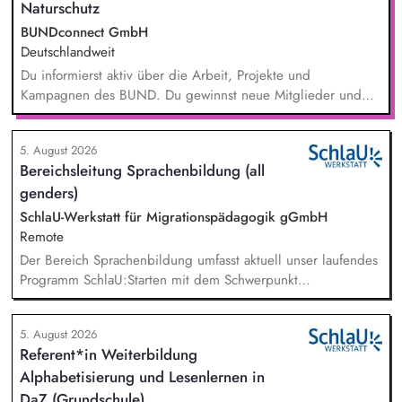
Naturschutz
BUNDconnect GmbH
Deutschlandweit
Du informierst aktiv über die Arbeit, Projekte und
Kampagnen des BUND. Du gewinnst neue Mitglieder und
stärkst damit langfristig den Umwelt- und Naturschutz. Du
beantwortest Fragen zu Umwelt-, Arten- und Klimaschutz nach
5. August 2026
bestem Wissen und Gewissen. Du unterstützt Kampagnen
Bereichsleitung Sprachenbildung (all
und Aktionen, beispielsweise durch das Sammeln von
genders)
Unterschriften für Petitionen.
SchlaU-Werkstatt für Migrationspädagogik gGmbH
Remote
Der Bereich Sprachenbildung umfasst aktuell unser laufendes
Programm SchlaU:Starten mit dem Schwerpunkt
"Alphabetisierung in DaZ für die Grundschule" sowie
zukünftig weitere auf Unterrichtsmaterial bezogene Projekte
5. August 2026
mit den Schwerpunkten sprachensensibles und
Referent*in Weiterbildung
rassismuskritisches Deutschlernen von der Grundschule bis in
Alphabetisierung und Lesenlernen in
die Berufliche Bildung. Der Bereich Sprachenbildung
entwickelt in seinen Projekten dazu zielgruppengerechte und
DaZ (Grundschule)