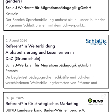
genders)
SchlaU-Werkstatt für Migrationspädagogik gGmbH
Remote
Der Bereich Sprachenbildung umfasst aktuell unser laufendes
Programm SchlaU:Starten mit dem Schwerpunkt
"Alphabetisierung in DaZ für die Grundschule" sowie
zukünftig weitere auf Unterrichtsmaterial bezogene Projekte
5. August 2026
mit den Schwerpunkten sprachensensibles und
Referent*in Weiterbildung
rassismuskritisches Deutschlernen von der Grundschule bis in
Alphabetisierung und Lesenlernen in
die Berufliche Bildung. Der Bereich Sprachenbildung
entwickelt in seinen Projekten dazu zielgruppengerechte und
DaZ (Grundschule)
innovative Unterrichtsmaterialien und begleitet pädagogische
SchlaU-Werkstatt für Migrationspädagogik gGmbH
Fachkräfte mit daran angeschlossenen
Remote
Weiterbildungsangeboten online wie offline.
Du begleitest pädagogische Fachkräfte und Schulen in
verschiedenen Weiterbildungsformaten von Präsenz und
Online-Workshops bis hin zu pädogischen Tagen und erstellst
Online-Selbstlernkurse für unsere Plattform schlau-lernen.org.
30. Juli 2026
Die inhaltlichen Schwerpunkte liegen dabei auf den
Referent*in für strategisches Marketing
Bereichen Lesen lernen, Mehrsprachigkeitsbewusstsein und
Alphabetisierung in der Grundschule.
BUND Landesverband Baden-Württemberg e.V.