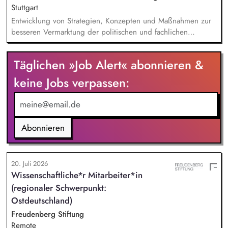
Stuttgart
Entwicklung von Strategien, Konzepten und Maßnahmen zur
besseren Vermarktung der politischen und fachlichen
Aktivitäten des BUND Baden-Württemberg, Beratung,
Unterstützung und Qualifizierung der Haupt- und
Täglichen »Job Alert« abonnieren &
Ehrenamtlichen im BUND zur Verbesserung der öffentlichen
Sichtbarkeit des BUND, Konzeptionelle Begleitung des
keine Jobs verpassen:
BUND-Auftritts bei Veranstaltungen, Aktionen u.ä.
Abonnieren
20. Juli 2026
Wissenschaftliche*r Mitarbeiter*in
(regionaler Schwerpunkt:
Ostdeutschland)
Freudenberg Stiftung
Remote