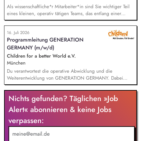
Als wissenschaftliche*r Mitarbeiter*in sind Sie wichtiger Teil
eines kleinen, operativ tätigen Teams, das entlang einer
klaren Programmatik langfristig soziale Innovation
implementiert. Sie unterstützen die Geschäftsführung bei der
16. Juli 2026
Umsetzung der Stiftungsprogrammatik und entwickeln dabei
Programmleitung GENERATION
die Internationalisierungsstrategie der Stiftung weiter. Sie
GERMANY (m/w/d)
übersetzen wissenschaftliche Erkenntnisse in
alltagsangebundene Handlungsansätze entlang unserer
Children for a better World e.V.
Stiftungsprogrammatik.
München
Du verantwortest die operative Abwicklung und die
Weiterentwicklung von GENERATION GERMANY. Dabei
arbeitest Du im Team und auch eng mit unserem Vorstand
zusammen und übernimmst Verantwortung für die Strategie,
Nichts gefunden? Täglichen »Job
die Umsetzung und das Wachstum des Programms. Dazu
gehören insbesondere: Inhaltliche, strategische und
Alert« abonnieren & keine Jobs
organisatorische Weiterentwicklung des Programms,
verpassen:
Konzeption, Planung und Durchführung unserer
Demokratieveranstaltungen, Moderation der Veranstaltungen
und Vorbereitung der Panelgäste.