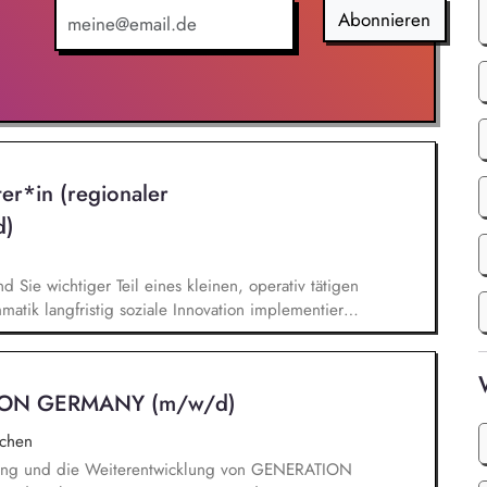
ionen u.ä.
Abonnieren
ter*in (regionaler
d)
nd Sie wichtiger Teil eines kleinen, operativ tätigen
atik langfristig soziale Innovation implementiert.
bei der Umsetzung der Stiftungsprogrammatik und
gsstrategie der Stiftung weiter. Sie übersetzen
agsangebundene Handlungsansätze entlang unserer
ION GERMANY (m/w/d)
chen
klung und die Weiterentwicklung von GENERATION