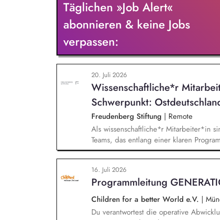
Täglichen »Job Alert«
BUND-Auftritts bei Veranstaltungen, Akt
abonnieren & keine Jobs
verpassen:
20. Juli 2026
Wissenschaftliche*r Mitarbei
Schwerpunkt: Ostdeutschlan
Freudenberg Stiftung
|
Remote
Als wissenschaftliche*r Mitarbeiter*in si
Teams, das entlang einer klaren Programm
Sie unterstützen die Geschäftsführung 
entwickeln dabei die Internationalisierun
16. Juli 2026
wissenschaftliche Erkenntnisse in allt
Programmleitung GENERAT
Stiftungsprogrammatik.
Children for a better World e.V.
|
Mün
Du verantwortest die operative Abwic