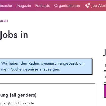
obsuche
Magazin
Podcasts
Organisationen
Job Aler
ausen
Jobs in
Wir haben den Radius dynamisch angepasst, um
mehr Suchergebnisse anzuzeigen.
ung (all genders)
agogik gGmbH
|
Remote