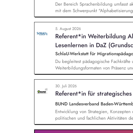
Der Bereich Sprachenbildung umfasst ak
mit dem Schwerpunkt "Alphabetisierung 
weitere auf Unterrichtsmaterial bezoge
sprachensensibles und rassismuskritisch
5. August 2026
Berufliche Bildung. Der Bereich Sprache
Referent*in Weiterbildung A
zielgruppengerechte und innovative Unt
Fachkräfte mit daran angeschlossenen W
Lesenlernen in DaZ (Grundsc
SchlaU-Werkstatt für Migrationspäd
Du begleitest pädagogische Fachkräfte 
Weiterbildungsformaten von Präsenz un
und erstellst Online-Selbstlernkurse für 
Schwerpunkte liegen dabei auf den Ber
30. Juli 2026
Mehrsprachigkeitsbewusstsein und Alpha
Referent*in für strategische
BUND Landesverband Baden-Württemb
Entwicklung von Strategien, Konzepte
politischen und fachlichen Aktivitäte
Unterstützung und Qualifizierung der 
Verbesserung der öffentlichen Sichtbar