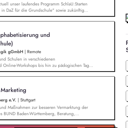
tuell unser laufendes Programm SchlaU:Starten
in DaZ für die Grundschule" sowie zukünftig
ne Projekte mit den Schwerpunkten
es Deutschlernen von der Grundschule bis in die
nbildung entwickelt in seinen Projekten dazu
lphabetisierung und
errichtsmaterialien und begleitet pädagogische
eiterbildungsangeboten online wie offline.
hule)
agogik gGmbH
|
Remote
und Schulen in verschiedenen
d Online-Workshops bis hin zu pädogischen Tagen
unsere Plattform schlau-lernen.org. Die inhaltlichen
eichen Lesen lernen,
betisierung in der Grundschule.
s Marketing
erg e.V.
|
Stuttgart
n und Maßnahmen zur besseren Vermarktung der
n des BUND Baden-Württemberg, Beratung,
Haupt- und Ehrenamtlichen im BUND zur
keit des BUND, Konzeptionelle Begleitung des