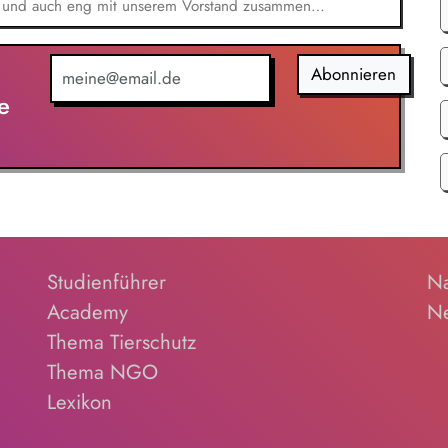
 und auch eng mit unserem Vorstand zusammen
Strategie, die Umsetzung und das Wachstum des
nhaltliche, strategische und organisatorische
eption, Planung und Durchführung unserer
Abonnieren
 der Veranstaltungen und Vorbereitung der
e
Studienführer
Na
Academy
Ne
Thema Tierschutz
Thema NGO
Lexikon