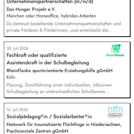
Unternehmenspartnerschaften (m/w/d)
Das Hunger Projekt e.V.
München oder Homeoffice, hybrides Arbeiten
Du betreust bestehende Unternehmenspartnerschaften und
private Förderer & Förderinnen, und entwickelst die
Zusammenarbeit systematisch weiter. Du identifizierst neue
Unternehmen und Förderer & Förderinnen und sprichst sie
30. Juli 2026
aktiv an. Du planst und setzt Fundraising-Maßnahmen
Fachkraft oder qualifizierte
eigenständig um und verfolgst deren Ergebnisse. Du
Assistenzkraft in der Schulbegleitung
arbeitest eng mit der Landesdirektion, dem Marketing und
unseren Programmkollegen zusammen.
RheinFlanke sportorientierte Erziehungshilfe gGmbH
Köln
Planung, Durchführung einer individuellen, inklusiven
Schulbegleitung an unterschiedlichen Schulformen
(Grundschulen und weiterführenden Schulen), individuelle
Unterstützung eines:einer Schüler:in im Unterricht und in den
16. Juli 2026
Pausenzeiten, Beziehungs- und Vertrauensarbeit,
Sozialpädagog*in / Sozialarbeiter*in
gemeinsames Erarbeiten von Methoden und Strategien mit
den Lehrer:innen und Sonderpädagog:innen, um
Netzwerk für traumatisierte Flüchtlinge in Niedersachsen,
Selbstständigkeit und Teilhabe zu fördern.
Psychosoziale Zentren gGmbH