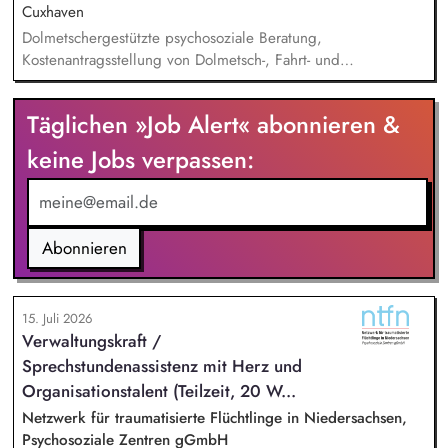
Cuxhaven
Dolmetschergestützte psychosoziale Beratung,
Kostenantragsstellung von Dolmetsch-, Fahrt- und
Therapiekosten, Mitarbeit in externen Netzwerken und
Arbeitsgruppen, Vermittlung in die psychiatrische /
Täglichen »Job Alert« abonnieren &
psychotherapeutische Regelversorgung.
keine Jobs verpassen:
Abonnieren
15. Juli 2026
Verwaltungskraft /
Sprechstundenassistenz mit Herz und
Organisationstalent (Teilzeit, 20 W...
Netzwerk für traumatisierte Flüchtlinge in Niedersachsen,
Psychosoziale Zentren gGmbH