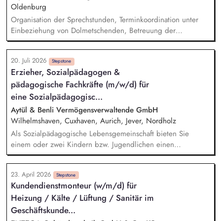
Oldenburg
Organisation der Sprechstunden, Terminkoordination unter
Einbeziehung von Dolmetschenden, Betreuung der
telefonischen Sprechzeiten, Datenbankpflege, allgemeine
Verwaltungstätigkeiten, Unterstützung bei der Vermittlung in
20. Juli 2026
die Regelversorgung.
Stepstone
Erzieher, Sozialpädagogen &
pädagogische Fachkräfte (m/w/d) für
eine Sozialpädagogisc...
Aytül & Benli Vermögensverwaltende GmbH
Wilhelmshaven, Cuxhaven, Aurich, Jever, Nordholz
Als Sozialpädagogische Lebensgemeinschaft bieten Sie
einem oder zwei Kindern bzw. Jugendlichen einen
vollstationären Betreuungsplatz in Ihrem eigenen Zuhause.
Sie begleiten die jungen Menschen langfristig und gestalten
23. April 2026
ihren Alltag mit pädagogischer Kompetenz, Verlässlichkeit
Stepstone
Kundendienstmonteur (w/m/d) für
und Herz. Pädagogische Begleitung und Betreuung:
Heizung / Kälte / Lüftung / Sanitär im
Ganzheitliche Betreuung und Versorgung der
aufgenommenen Kinder oder Jugendlichen, Förderung
Geschäftskunde...
lebenspraktischer Fähigkeiten sowie Orientierung an Regeln