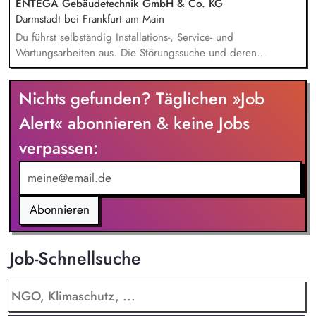
ENTEGA Gebäudetechnik GmbH & Co. KG
und sozialen Normen, Unterstützung bei der
Darmstadt bei Frankfurt am Main
Freizeitgestaltung und Pflege sozialer Kontakte, Förderung
Du führst selbständig Installations-, Service- und
sozialer Kompetenzen und Persönlichkeitsentwicklung,
Wartungsarbeiten aus. Die Störungssuche und deren
Begleitung in emotionalen Krisen und Entwicklung
Beseitigung führst du selbstständig durch. Du berätst und
individueller Lösungsstrategien.
betreust unsere Kunden hinsichtlich optimaler Einstellungen
Nichts gefunden? Täglichen »Job
der zugeteilten Kundenanlagen. Das Erstellen von
qualifizierten Service- und Wartungsberichten wird ebenfalls
Alert« abonnieren & keine Jobs
Teil deiner Aufgabe werden. Du nimmst an der
verpassen:
turnusmäßigen Rufbereitschaft teil.
Abonnieren
Job-Schnellsuche