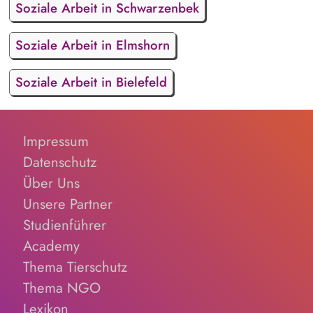
Soziale Arbeit in Schwarzenbek
Soziale Arbeit in Elmshorn
Soziale Arbeit in Bielefeld
Impressum
Datenschutz
Über Uns
Unsere Partner
Studienführer
Academy
Thema Tierschutz
Thema NGO
Lexikon