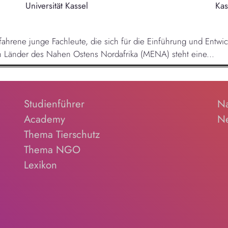
Universität Kassel
Kas
fahrene junge Fachleute, die sich für die Einführung und Entwi
en Länder des Nahen Ostens Nordafrika (MENA) steht eine...
Studienführer
Na
Academy
Ne
Thema Tierschutz
Thema NGO
Lexikon