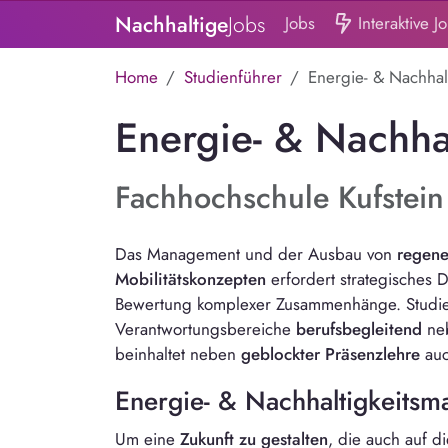
Nachhaltige
Jobs
Jobs
Interaktive J
Home
Studienführer
Energie- & Nachhal
Energie- & Nachha
Fachhochschule Kufstein 
Das Management und der Ausbau von
regene
Mobilitätskonzepten
erfordert strategisches 
Bewertung komplexer Zusammenhänge. Studier
Verantwortungsbereiche
berufsbegleitend
neb
beinhaltet neben
geblockter Präsenzlehre
au
Energie- & Nachhaltigkeits
Um eine
Zukunft zu gestalten
, die auch auf d