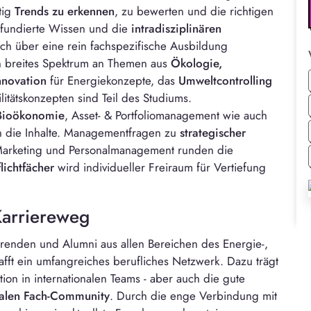
tig
Trends zu erkennen
, zu bewerten und die richtigen
 fundierte Wissen und die
intradisziplinären
lich über eine rein fachspezifische Ausbildung
ein breites Spektrum an Themen aus
Ökologie,
nnovation
für Energiekonzepte, das
Umweltcontrolling
itätskonzepten sind Teil des Studiums.
Bioökonomie
, Asset- & Portfoliomanagement wie auch
rn die Inhalte. Managementfragen zu
strategischer
Marketing und Personalmanagement runden die
lichtfächer
wird individueller Freiraum für Vertiefung
Karriereweg
renden und Alumni aus allen Bereichen des Energie-,
ft ein umfangreiches berufliches Netzwerk. Dazu trägt
ion in internationalen Teams - aber auch die gute
nalen Fach-Community
. Durch die enge Verbindung mit