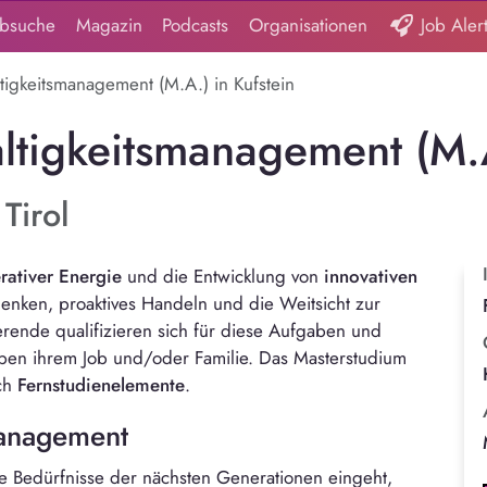
obsuche
Magazin
Podcasts
Organisationen
Job Aler
tigkeitsmanagement (M.A.) in Kufstein
ltigkeitsmanagement (M.
Tirol
rativer Energie
und die Entwicklung von
innovativen
Denken, proaktives Handeln und die Weitsicht zur
ende qualifizieren sich für diese Aufgaben und
en ihrem Job und/oder Familie. Das Masterstudium
ch
Fernstudienelemente
.
management
ie Bedürfnisse der nächsten Generationen eingeht,