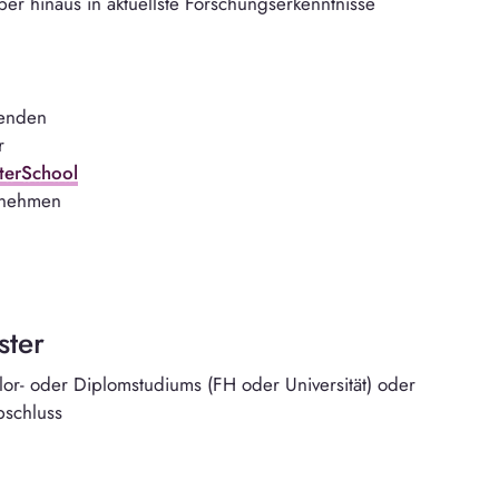
er hinaus in aktuellste Forschungserkenntnisse
nenden
r
terSchool
rnehmen
ster
or- oder Diplomstudiums (FH oder Universität) oder
bschluss