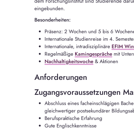
dem Forschungsinstitut sind Studierende darüb
eingebunden.
Besonderheiten:
Präsenz: 2 Wochen und 5 bis 6 Woche
Internationale Studienreise im 4. Semeste
Internationale, intradisziplinäre
EFIM Win
Regelmäßige
Kamingespräche
mit Unte
Nachhaltigkeitswoche
& Aktionen
Anforderungen
Zugangsvoraussetzungen Ma
Abschluss eines facheinschlägigen Bachel
gleichwertiger postsekundärer Bildungsa
Berufspraktische Erfahrung
Gute Englischkenntnisse