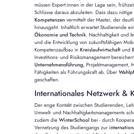
müssen Expert:innen in der Lage sein, frühzei
Schlüsse daraus abzuleiten. Dass dazu nötige
Kompetenzen
vermittelt der Master, der deut
hinausgeht. Inhaltlich erwartet Studierende 
Ökonomie und Technik
. Nachhaltigkeit und
I
und die Entwicklung von zukunftsfähigen Mobil
Kompetenzaufbau in
Kreislaufwirtschaft
und
Investitions- und Risikomanagement bereiche
Unternehmensführung
, Projektmanagement, 
Fähigkeiten als Führungskraft ab. Über
Wahlpf
geschaffen.
Internationales Netzwerk & 
Der enge Kontakt zwischen Studierenden, Leh
Umwelt- und Nachhaltigkeitsmanagements schaf
zudem die
WinterSchool
bei - durch Kooperat
Vernetzung des Studiengangs zur
internatio