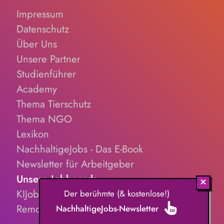
Impressum
Datenschutz
Über Uns
Unsere Partner
Studienführer
Academy
Thema Tierschutz
Thema NGO
Lexikon
NachhaltigeJobs - Das E-Book
Newsletter für Arbeitgeber
Unsere Jobboards
KIJobs.de
Der berühmte (& kostenlose!)
RemoteJobs.de
NachhaltigeJobs-Newsletter