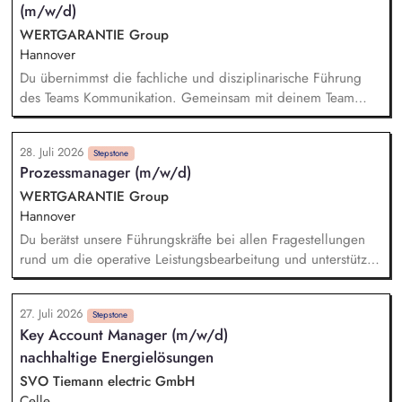
(m/w/d)
Klimaanpassung. Erarbeitung eines Maßnahmenkatalogs mit
Priorisierung zur Entwicklung von Umsetzungsstrategien.
WERTGARANTIE Group
Integration der Klimaanpassung als Querschnittsaufgabe in
Hannover
bestehende Verwaltungsprozesse und Strukturen.
Du übernimmst die fachliche und disziplinarische Führung
des Teams Kommunikation. Gemeinsam mit deinem Team
definierst du Ziele, behältst relevante KPIs im Blick und stellst
deren Erreichung sicher. Du führst regelmäßige
28. Juli 2026
Teammeetings sowie Feedback- und Mitarbeitergespräche
Stepstone
Prozessmanager (m/w/d)
und förderst die individuelle Weiterentwicklung deiner
Mitarbeitenden. Du analysierst und optimierst die
WERTGARANTIE Group
Arbeitsabläufe im Kundenservice und entwickelst Prozesse
Hannover
kontinuierlich weiter. In herausfordernden Situationen führst
Du berätst unsere Führungskräfte bei allen Fragestellungen
du professionell Eskalations- und Deeskalationsgespräche und
rund um die operative Leistungsbearbeitung und unterstützt
findest nachhaltige Lösungen.
sie im Tagesgeschäft. Eigenverantwortlich übernimmst du die
(Teil-)Verantwortung für die Analyse, Weiterentwicklung und
27. Juli 2026
Dokumentation unserer Schadenregulierungsprozesse. Mit
Stepstone
Key Account Manager (m/w/d)
deinem Blick für Optimierungspotenziale identifizierst du
nachhaltige Energielösungen
Verbesserungsmöglichkeiten in unseren Prozessen und setzt
passende Maßnahmen erfolgreich um. Darüber hinaus planst,
SVO Tiemann electric GmbH
koordinierst und wertest du Tests unserer Tools zur
Celle