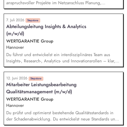
anspruchsvoller Projekte im Netzanschluss Planung,
Strukturierung und Überwachung der Projektabläufe
einschließlich Kosten, Termine, Qualität, Risiken und
7. Juli 2026
Ressourcen Steuerung der Entwurfs-, Genehmigungs- und
Stepstone
Abteilungsleitung Insights & Analytics
Ausführungsplanung einschließlich der Prüfung und
(m/w/d)
Qualitätssicherung technischer Planungsunterlagen
Entwicklung, Bewertung und Abstimmung technischer
WERTGARANTIE Group
Anlagen- und Netzanschlusskonzepte Koordination der
Hannover
beteiligten Fachdisziplinen und Sicherstellung klar definierter
Du führst und entwickelst ein interdisziplinäres Team aus
Aufgaben, Verantwortlichkeiten und Schnittstellen
Insights-, Research-, Analytics- und Innovationsrollen – klar,
wertschätzend und ergebnisorientiert. Du richtest alle
Insights-, Analytics- und Research-Aktivitäten konsequent an
12. Juni 2026
der CX- und ROCX-Strategie des Unternehmens aus und
Stepstone
Mitarbeiter Leistungsbearbeitung
sorgst für deren wirksame Umsetzung im Tagesgeschäft. Du
Qualitätsmanagement (m/w/d)
stellst sicher, dass Marktforschungs- und Research-Ergebnisse
(z. B. Kunden-, Journey-, Markt- und Wettbewerbsstudien) in
WERTGARANTIE Group
operative Entscheidungen, Kommunikation und CX-
Hannover
Weiterentwicklung einfließen. Du verantwortest CX-, Journey-
Du prüfst und optimierst bestehende Qualitätsstandards in
und ROCX-KPIs, Dashboards und Reportings – von der
der Schadenabwicklung. Du entwickelst neue Standards und
Konzeption über die Qualitätssicherung bis zur Präsentation
setzt sie um, um ein erstklassiges Servicelevel