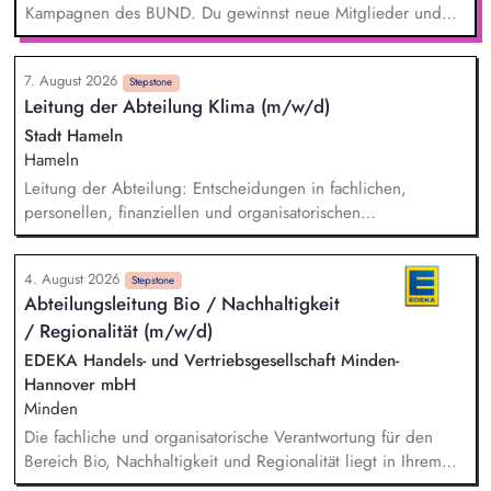
Kampagnen des BUND. Du gewinnst neue Mitglieder und
stärkst damit langfristig den Umwelt- und Naturschutz. Du
beantwortest Fragen zu Umwelt-, Arten- und Klimaschutz nach
7. August 2026
bestem Wissen und Gewissen. Du unterstützt Kampagnen
Stepstone
Leitung der Abteilung Klima (m/w/d)
und Aktionen, beispielsweise durch das Sammeln von
Unterschriften für Petitionen.
Stadt Hameln
Hameln
Leitung der Abteilung: Entscheidungen in fachlichen,
personellen, finanziellen und organisatorischen
Angelegenheiten, Koordination der Arbeit und des
Ressourceneinsatzes sowie der Arbeitsverfahren und -mittel,
4. August 2026
konzeptioneller Aufbau der neuen Abteilung, Etablierung
Stepstone
Abteilungsleitung Bio / Nachhaltigkeit
und Positionierung des Themas Klima innerhalb der
/ Regionalität (m/w/d)
Verwaltungsorganisation, fachbereichsübergreifende
Steuerung und Koordination der Themen Klimaschutz,
EDEKA Handels- und Vertriebsgesellschaft Minden-
Klimaanpassung, kommunale Wärmeplanung und
Hannover mbH
Energiemanagement.
Minden
Die fachliche und organisatorische Verantwortung für den
Bereich Bio, Nachhaltigkeit und Regionalität liegt in Ihrem
Aufgabenbereich. Neue Ideen bringen Sie aktiv ein,