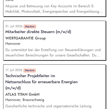
Schadenabwicklung aus.
Akquise und Betreuung von Key Accounts im Bereich E-
Mobilität, Photovoltaik, Energiespeicher und Energielösungen
Aufbau langfristiger Kundenbeziehungen sowie aktive
Neukundengewinnung Identifikation neuer Marktpotenziale
21. Juli 2026
inkl. Markt- und Wettbewerbsanalyse zur Weiterentwicklung
Stepstone
Mitarbeiter direkte Steuern (m/w/d)
des Produkt- und Leistungsportfolios Beratung von Kunden zu
technischen und wirtschaftlichen Lösungen im E-Mobilität,
WERTGARANTIE Group
PV/Speicher-Bereich Erstellung von Angeboten und
Hannover
Kalkulationen sowie Durchführen von Vertragsverhandlungen
Du unterstützt bei der Erstellung von Steuererklärungen und
Koordination von Projekten in Zusammenarbeit mit Technik,
steuerlichen Berechnungen für unsere Gesellschaften. Du
Planung und Montage
wirkst bei der Erstellung von Steuerbilanzen und E-Bilanzen
mit und sorgst für die Einhaltung aktueller steuerlicher
17. Juli 2026
Vorgaben. Du prüfst Steuerbescheide und analysierst
Stepstone
Technischer Projektleiter im
steuerliche Sachverhalte auf mögliche Abweichungen. Du
Netzanschluss für erneuerbare Energien
unterstützt bei Betriebsprüfungen und arbeitest mit internen
sowie externen Ansprechpartnern zusammen. Du wirkst bei
(m/w/d)
der Kontierung und Buchung steuerlicher Geschäftsvorfälle
ATLAS TITAN GmbH
mit.
Hannover, Braunschweig
Ganzheitliche technische und organisatorische Leitung