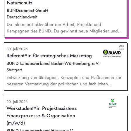
Naturschutz
BUNDconnect GmbH
Deutschlandweit
Du informierst aktiv über die Arbeit, Projekte und
Kampagnen des BUND. Du gewinnst neue Mitglieder und
stärkst damit langfristig den Umwelt- und Naturschutz. Du
beantwortest Fragen zu Umwelt-, Arten- und Klimaschutz nach
30. Juli 2026
bestem Wissen und Gewissen. Du unterstützt Kampagnen
Referent*in für strategisches Marketing
und Aktionen, beispielsweise durch das Sammeln von
Unterschriften für Petitionen.
BUND Landesverband Baden-Württemberg e.V.
Stuttgart
Entwicklung von Strategien, Konzepten und Maßnahmen zur
besseren Vermarktung der politischen und fachlichen
Aktivitäten des BUND Baden-Württemberg, Beratung,
Unterstützung und Qualifizierung der Haupt- und
20. Juli 2026
Ehrenamtlichen im BUND zur Verbesserung der öffentlichen
Werkstudent*in Projektassistenz
Sichtbarkeit des BUND, Konzeptionelle Begleitung des
Finanzprozesse & Organisation
BUND-Auftritts bei Veranstaltungen, Aktionen u.ä.
(m/w/d)
BUND Landesverband Hessen e.V.