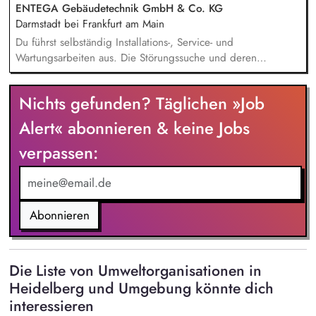
Aufgabenbereich. Du nimmst aktiv an Messen teil und führst
ENTEGA Gebäudetechnik GmbH & Co. KG
Motivationsveranstaltungen und Händlerschulungen durch.
Darmstadt bei Frankfurt am Main
Du führst selbständig Installations-, Service- und
Wartungsarbeiten aus. Die Störungssuche und deren
Beseitigung führst du selbstständig durch. Du berätst und
betreust unsere Kunden hinsichtlich optimaler Einstellungen
Nichts gefunden? Täglichen »Job
der zugeteilten Kundenanlagen. Das Erstellen von
qualifizierten Service- und Wartungsberichten wird ebenfalls
Alert« abonnieren & keine Jobs
Teil deiner Aufgabe werden. Du nimmst an der
verpassen:
turnusmäßigen Rufbereitschaft teil.
Abonnieren
Die Liste von Umweltorganisationen in
Heidelberg und Umgebung könnte dich
interessieren