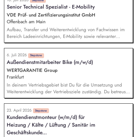
im Konzern zählt zu deinen Aufgaben. Bei der Pflege der
Stepstone
Senior Technical Spezialist - E-Mobility
technischen Daten ins CAFM-System verlassen wir uns auf
dich. Auch bei der Installation, Reparatur und Wartung an
VDE Prüf- und Zertifizierungsinstitut GmbH
elektro- und haustechnischen Anlagen in den
Offenbach am Main
Konzernliegenschaften kannst du das Team unterstützen. Die
Aufbau, Transfer und Weiterentwicklung von Fachwissen im
Übernahme der Rufbereitschaft für Konzernliegenschaften
Bereich Ladeeinrichtungen, E-Mobility sowie relevanter
rundet dein Aufgabengebiet ab.
regulatorischer Vorgaben, Normen und Technologien.
Durchführung und Bewertung sicherheitsrelevanter Prüfungen
6. Juli 2026
an Ladeeinrichtungen gemäß IEC 61851. Planung und
Stepstone
Außendienstmitarbeiter Bike (m/w/d)
Umsetzung von Konformitätsbewertungsverfahren.
Durchführung und Auswertung von Kommunikationsprüfungen
WERTGARANTIE Group
zwischen Ladeinfrastruktur und Fahrzeugen (z.B. ISO 15118).
Frankfurt
Durchführung von Kundenworkshops zur Wissensvermittlung
In deinem Vertriebsgebiet bist Du für die Umsetzung und
im Bereich E-Mobility.
Weiterentwicklung der Vertriebsziele zuständig. Du betreust
und motivierst unsere aktiven Partner, führst Gespräche mit
Inhabern, Marktleitern und Geschäftsführern zur Analyse von
23. April 2026
Potenzialen und strategischen Planung, knüpfst Kontakte auf
Stepstone
Kundendienstmonteur (w/m/d) für
der Fläche und entwickelst unsere Fachhändler stetig weiter.
Heizung / Kälte / Lüftung / Sanitär im
Die Gewinnung neuer Partner, diese emotional zu binden
und langfristig zu begleiten fällt ebenfalls in deinen
Geschäftskunde...