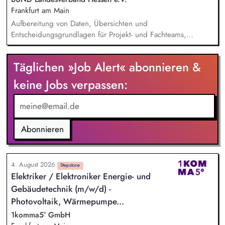
Frankfurt am Main
Aufbereitung von Daten, Übersichten und
Entscheidungsgrundlagen für Projekt- und Fachteams,
Mitarbeit an organisatorischen Konzepten, Abläufen und
Arbeitsdokumenten, Unterstützung im Projektmanagement (z.
Täglichen »Job Alert« abonnieren &
B. Protokolle, Aufgabenverfolgung, Terminvorbereitung),
Recherchen zu organisatorischen und finanzbezogenen
keine Jobs verpassen:
Fragestellungen, Pflege und Strukturierung von Projekt- und
Organisationsdokumentationen, allgemeine unterstützende
Tätigkeiten im Bereich Finanzverwaltung und Organisation.
Abonnieren
4. August 2026
Stepstone
Elektriker / Elektroniker Energie- und
Gebäudetechnik (m/w/d) -
Photovoltaik, Wärmepumpe...
1komma5° GmbH