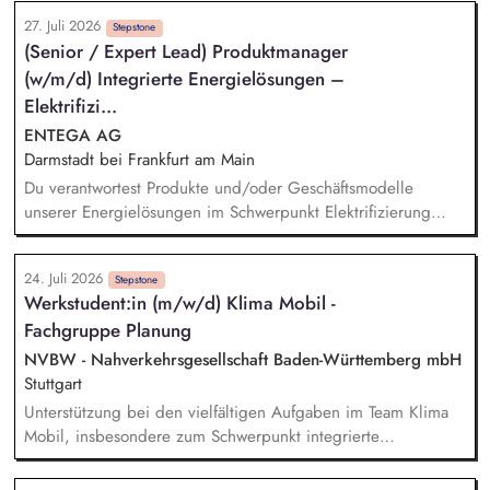
interdisziplinären Team aus Umweltgutachtern und
etablieren ein Fortschritts-Monitoring.
27. Juli 2026
technischen Planern Vorbereitung und Durchführung von
Stepstone
(Senior / Expert Lead) Produktmanager
Abstimmungsterminen mit Naturschutz- und Umweltbehörden
(w/m/d) Integrierte Energielösungen –
Steuerung von Fachgutachtern und Qualitätssicherung der
naturschutzfachlichen Antragsunterlagen Begleitung von
Elektrifizi...
Genehmigungsverfahren in naturschutzfachlichen
ENTEGA AG
Fragestellungen Auswertung und Koordination der
Darmstadt bei Frankfurt am Main
Beantwortung von naturschutzfachlichen Einwendungen aus
Du verantwortest Produkte und/oder Geschäftsmodelle
dem Genehmigungsverfahren
unserer Energielösungen im Schwerpunkt Elektrifizierung
oder Wärmetransformation und entwickelst sie von der
Marktanforderung bis zur Einführung und Skalierung weiter.
24. Juli 2026
Du steuerst den wirtschaftlichen und marktseitigen Erfolg
Stepstone
Werkstudent:in (m/w/d) Klima Mobil -
deiner Produkte anhand relevanter Kennzahlen wie Umsatz,
Fachgruppe Planung
Ergebnisbeitrag und Kundenakzeptanz und leitest daraus
Maßnahmen ab. Du analysierst Kundenbedürfnisse,
NVBW - Nahverkehrsgesellschaft Baden-Württemberg mbH
Marktpotenziale, Wettbewerbsstrategien sowie technische und
Stuttgart
energiewirtschaftliche Entwicklungen und übersetzt sie in
Unterstützung bei den vielfältigen Aufgaben im Team Klima
Produktstrategien, Business Cases und Roadmaps.
Mobil, insbesondere zum Schwerpunkt integrierte
Verkehrsplanung. Eigenständige Koordination und
Durchführung von Teilprojekten. Erstellung von