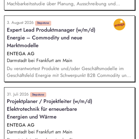
technische Sachverhalte mit Fachleuten und Laien
Machbarkeitsstudie über Planung, Ausschreibung und
besprechen, die Korrespondenz mit Antragstellern und
Vergabe, die Bauleitung und -koordination bis zur Abnahme
Energieberatern übernehmen und den Ausbau von
der Leistungen und deren Übergabe an den Investor.
Wärmenetzen in Deutschland voranbringen.
3. August 2026
Technische Verhandlungen mit den Netzbetreibern zum
Stepstone
Expert Lead Produktmanager (w/m/d)
Netzanschluss und Sicherstellung der geltenden
Energie – Commodity und neue
Anschlussbedingungen und Vorschriften. Ansprechpartner:in
für alle Fragen rund um die elektrische Infrastruktur
Marktmodelle
(Umspannwerke, Kabeltrassen, Freileitungen) sowie
ENTEGA AG
Netzanschlüsse. Abstimmung und Koordination mit internen
Darmstadt bei Frankfurt am Main
Fachabteilungen sowie externen Stakeholdern
Du verantwortest Produkte und/oder Geschäftsmodelle im
Geschäftsfeld Energie mit Schwerpunkt B2B Commodity und
neue Marktmodelle und entwickelst sie von der
Marktanforderung bis zur Einführung und Skalierung weiter.
31. Juli 2026
Du steuerst den wirtschaftlichen und marktseitigen Erfolg
Stepstone
Projektplaner / Projektleiter (w/m/d)
deiner Strom- und Erdgasprodukte anhand relevanter
Elektrotechnik für erneuerbare
Kennzahlen wie Umsatz, Ergebnisbeitrag und
Kundenakzeptanz und leitest daraus Maßnahmen ab. Du
Energien und Wärme
analysierst Markt-, Kunden- und Technologietrends –
ENTEGA AG
beispielsweise rund um Energy Sharing, PPAs, Flexibilitäten
Darmstadt bei Frankfurt am Main
oder neue Vermarktungsmodelle - sowie regulatorische und