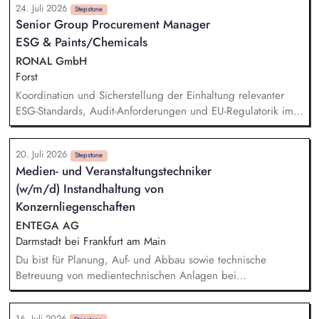
24. Juli 2026
Kommunikationsmaterialien sowie Websitepflege und -
Stepstone
Senior Group Procurement Manager
weiterentwicklung. Unterstützung bei der Vorbereitung und
ESG & Paints/Chemicals
Durchführung von Workshops und Fachveranstaltungen
(online und in Präsenz). Recherchetätigkeiten und Erstellung
RONAL GmbH
sowie Pflege von thematischen Übersichten und
Forst
Datenbanken.
Koordination und Sicherstellung der Einhaltung relevanter
ESG-Standards, Audit-Anforderungen und EU-Regulatorik im
Einkauf. Prüfung von Nachhaltigkeitsunterlagen, Zertifikaten
und Audit-Ergebnissen. Aufbau und Weiterentwicklung von
20. Juli 2026
ESG-KPIs, Reportingstrukturen sowie Prozessen und
Stepstone
Medien- und Veranstaltungstechniker
Systemen. Entwicklung und Umsetzung von Warengruppen-
(w/m/d) Instandhaltung von
und Lieferantenstrategien. Supply Chain Risikomanagement
inklusive Monitoring kritischer Rohstoffe, Kapazitäten,
Konzernliegenschaften
Transportwege und Markttrends.
ENTEGA AG
Darmstadt bei Frankfurt am Main
Du bist für Planung, Auf- und Abbau sowie technische
Betreuung von medientechnischen Anlagen bei
Veranstaltungen verantwortlich. Die Annahme von
haustechnischen Störungen via Telefon, E-Mail und MS-Teams
16. Juli 2026