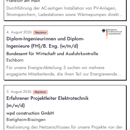
Frankfurt am Main
Durchführung der AC-seitigen Installation von PV-Anlagen,
Stromspeichern, Ladestationen sowie Wärmepumpen direkt
beim Kunden vor Ort. Sicherstellung der fachgerechten
Inbetriebnahme der Anlagen und aller dazugehörigen
4. August 2026
Komponenten. Verantwortung für das Ausfüllen und
Stepstone
Diplom-Ingenieurinnen und Diplom-
Einreichen relevanter Messprotokolle sowie
Ingenieure (FH)/​B. Eng. (w/m/d)
Abnahmedokumente in Abstimmung mit dem Kunden.
Fehlerbehebung, Wartung und Instandsetzung bereits
Bundesamt für Wirtschaft und Ausfuhrkontrolle
installierter Systeme, um einen reibungslosen Betrieb
Eschborn
sicherzustellen.
Für unsere Energie-Abteilung 5 suchen wir mehrere
engagierte Mitarbeitende, die ihren Teil zur Energiewende
beitragen möchten und Spaß an den Themen Wärmenetze
und Energieberatung sowie den damit einhergehenden
3. August 2026
Technologien mitbringen. Ihre Tätigkeit umfasst vor allem die
Stepstone
Erfahrener Projektleiter Elektrotechnik
technische Sachbearbeitung entweder in der
(m/w/d)
Bundesförderung für Effiziente Wärmenetze oder einen
Einsatz im Bereich Energieberatung Wohngebäude und
wpd construction GmbH
Nichtwohngebäude. Sie werden in Ihren Teams technische
Bietigheim-Bissingen
und verwaltungsrechtliche Fragestellungen lösen, komplexe
Realisierung des Netzanschlusses für unsere Projekte von der