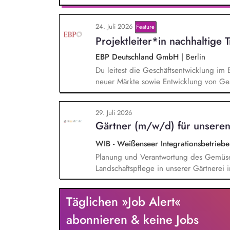
beantwortest Fragen zu Umwelt-, Arten
Gewissen. Du unterstützt Kampagnen un
24. Juli 2026
von Unterschriften für Petitionen.
Feature
Projektleiter*in nachhaltige 
EBP Deutschland GmbH
|
Berlin
Du leitest die Geschäftsentwicklung im 
neuer Märkte sowie Entwicklung von Ges
einem bestehenden Team zusammen und 
Projektleiter*innen weiter. Zu Deinen A
29. Juli 2026
Entwurf und Umsetzung von Wachstumsst
Gärtner (m/w/d) für unseren
Frühzeitige Identifikation von Branchen
Aufbau von strategischen Partnerschaft
WIB - Weißenseer Integrationsbetrie
Aufträgen, Neukunden und Projekten.
Planung und Verantwortung des Gemüs
Landschaftspflege in unserer Gärtnerei i
Bio-Anbaus, fachliche Anleitung und Un
Organisation der Arbeitsabläufe und ei
Täglichen »Job Alert«
Überwachung der Einhaltung von Gesundh
Unfallverhütungsvorschriften.
abonnieren & keine Jobs