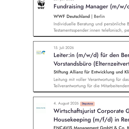
Gesamtleitung und Förderung eines gut
Fundraising Manager (m/w/d
Gesamtverantwortung für die Umsetzun
einschließlich der Kontrolle des Arbeits
WWF Deutschland
|
Berlin
repräsentieren das BKZ samt der betrof
Individuelle Beratung und persönliche 
Umfeld und erweitern das Netzwerk.
Testamentsspender:innen telefonisch, p
Strategische Weiterentwicklung des Erb
der Lead-Akquise über Stewardship bis 
15. Juli 2026
Systematische Planung, Steuerung un
Leiter:in (m/w/d) für den Be
Mailings oder Telefonie-Aktionen sowie
Veranstaltungen.
Vorstandsbüro (Elternzeitver
Stiftung Allianz für Entwicklung und K
Leitung mit voller Verantwortung für da
Teilverantwortung für die Mitarbeitend
Vorstandsbüro. Management des Bericht
fristgerechten Abgabe. Inhaltliche Vor
4. August 2026
Nachbereitung von Terminen mit satzun
Stepstone
Wirtschaftsjurist Corporate
Bewertung und Ausarbeitung von Entsch
operativen Aufgabenstellungen.
Housekeeping (m/f/d) in Re
ENCAVIS Management GmbH & Co.