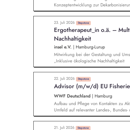
Konzeptentwicklung zur Dekarbonisieru
Nachhaltigkeitsmaßnahmen und Bewertu
technische Vorprüfung für PV-, LED- un
23. Juli 2026
Gebäudezertifizierung nach gängigen Na
Stepstone
Ergotherapeut_in o.ä. – Multi
und Präsentationen für interne und exte
Nachhaltigkeit
insel e.V.
|
Hamburg-Lurup
Mitwirkung bei der Gestaltung und Um
„Inklusive ökologische Nachhaltigkeit
22. Juli 2026
Stepstone
Advisor (m/w/d) EU Fisherie
WWF Deutschland
|
Hamburg
Aufbau und Pflege von Kontakten zu Akt
Umfeld auf relevanter Landes-, Bunde
Wissenschaft, Fischereisektor, anderen
Kritische und kompetente Begleitung v
21. Juli 2026
deutschen Fischerei in Nord- und Ostsee
Stepstone