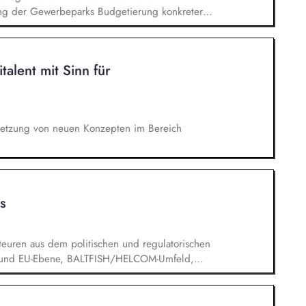
ng der Gewerbeparks Budgetierung konkreter
ng des CRREM-Pfades Machbarkeitsstudien und
d Heizungsprojekte Unterstützung bei der
chhaltigkeitsstandards Erstellung von Reports
talent mit Sinn für
rne Stakeholder
setzung von neuen Konzepten im Bereich
s
euren aus dem politischen und regulatorischen
s- und EU-Ebene, BALTFISH/HELCOM-Umfeld,
 Umweltverbänden, sowie Handel und Industrie.
on Plänen und Prozessen zur Neuausrichtung der
, sowie zur europäischen Politikebene.