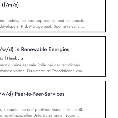
 (f/m/x)
iche Vertretung von relevanten Positions- und
egiepapieren, Stellungnahmen.
ne models, test new approaches, and collaborate
d developers. Risk Management: Spot risks early,
pared for anything. Quantitative Analysis: Use
ptimize trading operations, and develop new
 prices, and live trading results; react quickly to
m/w/d) in Renewable Energies
esses.
 KG
|
Hamburg
mst du eine zentrale Rolle bei der rechtlichen
ionsaktivitäten. Du unterstützt Transaktionen von
ewertest rechtliche Risiken und entwickelst
mung mit internen und externen Stakeholdern.
von Recht, Strategie und Wirtschaft und trägst
/w/d) Peer-to-Peer-Services
unseres Portfolios im Bereich erneuerbare
ten, kompetenten und positiven Kommunikation über
 nicht-finanziellen Unterstützer:innen sowie