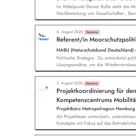
Im Mittelpunkt Deiner Rolle steht die M
Nachbereitung von Gesellschafter‑, Beir
rechtssicherer Protokollierung sowie d
Für Beschlüsse und Entscheidungsvorla
4. August 2026
Dokumentation und sorgst mit präzisen F
Stepstone
Referent/in Moorschutzpoliti
gesellschaftsrechtliche Dokumentation s
begleitest Du Verschmelzungen, Umwand
NABU (Naturschutzbund Deutschland) 
Maßnahmen.
Politische Strategie - Du entwickelst pol
Lösungsansätze, um die Wiedervernäss
den natürlichen Klimaschutz auf deutsc
Analyse & Positionierung - Du analysiers
3. August 2026
Entwicklungen, bereitest fundierte Ents
Stepstone
Projektkoordinierung für de
fachliche Positionierung des NABU zu 
Koordination - Du koordinierst die moor
Kompetenzcentrums Mobilität
Fachbereiche und Partnerorganisatione
Projektbüro Metropolregion Hamburg
Als Projektteam entwickeln, unterstütze
Konzepte mit Fokus auf das Betrieblich
konzipieren und erstellen Sie Informati