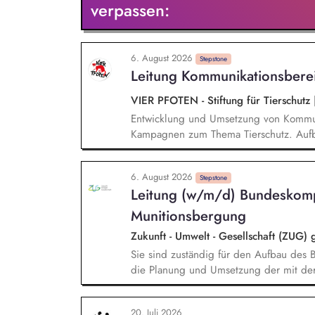
verpassen:
6. August 2026
Stepstone
Leitung Kommunikationsbere
VIER PFOTEN - Stiftung für Tierschutz
Entwicklung und Umsetzung von Kommun
Kampagnen zum Thema Tierschutz. Aufba
Markenauftritts von VIER PFOTEN Deutsc
und Zielgruppen-Definitionen. Monitor
6. August 2026
frühzeitig zu erkennen und zeitnahe, w
Stepstone
Leitung (w/m/d) Bundeskom
gewährleisten. Budgetplanung und Kost
Mitarbeitenden (Öffentlichkeitsarbeit, 
Munitionsbergung
Zukunft - Umwelt - Gesellschaft (ZU
Sie sind zuständig für den Aufbau des B
die Planung und Umsetzung der mit der
strategischen Ziele. Sie übernehmen die
Personalentwicklung der Ihnen direkt un
20. Juli 2026