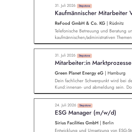
Förderung einer nachhaltigen Mobilität
31. Juli 2026
Umsetzung von Maßnahmen des Mobilitä
Stepstone
Kaufmännischer Mitarbeiter 
Sie Netzwerkveranstaltungen, die Akte
Zusammenarbeit fördern. identifizieren 
ReFood GmbH & Co. KG
|
Rüdnitz
Fördermittel für Projekte im Kontext de
Telefonische Betreuung und Beratung u
Mobilitätsmanagements.
kaufmännischen/administrativen Themen 
Außendienst bei der Pflege und Qualifi
und Angebotsverfolgung Erstellung und
31. Juli 2026
Bearbeitung der Tagesberichte unserer 
Stepstone
Mitarbeiter:in Marktprozesse
& Stammdatenverwaltung Bearbeitung v
für Kundenanliegen
Green Planet Energy eG
|
Hamburg
Dein fachlicher Schwerpunkt wird bei 
Kund:innenan- und abmeldung sein. Dort
aller anfallenden Aufgaben zuständig. 
und angrenzenden Fachbereichen klärst
24. Juli 2026
Lösungen. Du bist der Second-Level-Su
Stepstone
ESG Manager (m/w/d)
Geschäftskundenvertrieb.
Sirius Facilities GmbH
|
Berlin
Entwicklung und Umsetzung von ESG-Stra