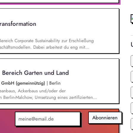
- und Klimaschutz nach bestem Wissen und
d Aktionen, beispielsweise durch das Sammeln
Transformation
Bereich Corporate Sustainability zur Erschließung
chäftsmodellen. Dabei arbeitest du eng mit
entwickelst dieses gemeinsam mit erfahrenen
ufgaben gehören vor allem: Strategieentwicklung:
rategie und Geschäftsmodellen, Trendanalysen:
 Bereich Garten und Land
- und Regulatoriktrends, Partnermanagement:
en, Kooperationen und Netzwerken, Akquisition von
be GmbH (gemeinnützig)
|
Berlin
eanbaus, Ackerbaus und/oder der
n Berlin-Malchow, Umsetzung eines zertifizierten
terstützung der Teilnehmenden und Beschäftigten,
ner zweckmäßigen Arbeitsplatzgestaltung,
eits-, Arbeitsschutz- und
Abonnieren