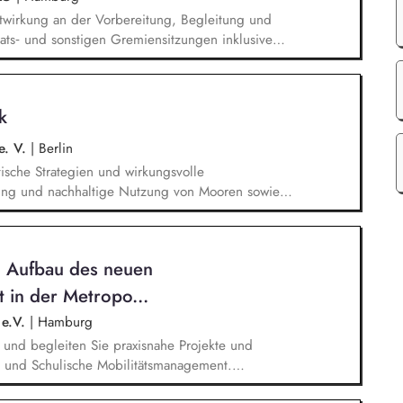
itwirkung an der Vorbereitung, Begleitung und
ats‑ und sonstigen Gremiensitzungen inklusive
ie Bearbeitung und Koordination von KYC-Anfragen.
gen übernimmst Du die Erstellung, Prüfung und
ormulierungen für eine konsistente und aktuelle
k
owie Beteiligungsübersichten. Eigenverantwortlich
lungen und weitere gesellschaftsrechtliche
e. V.
|
Berlin
itische Strategien und wirkungsvolle
ung und nachhaltige Nutzung von Mooren sowie
her und europäischer Ebene voranzubringen.
t relevante politische und regulatorische
cheidungsgrundlagen auf und gestaltest die
n Aufbau des neuen
zentralen Moorschutzthemen mit. Vernetzung &
schutzpolitische Arbeit des NABU über Projekte,
 in der Metropo...
n hinweg.
 e.V.
|
Hamburg
n und begleiten Sie praxisnahe Projekte und
e und Schulische Mobilitätsmanagement.
onsmaterialien für Unternehmen und Schulen zur