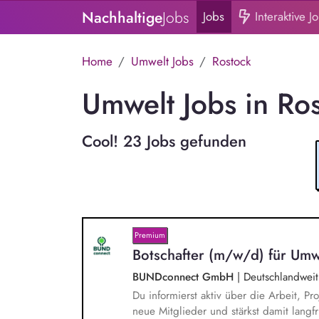
Nachhaltige
Jobs
Jobs
Interaktive J
Home
Umwelt Jobs
Rostock
Umwelt Jobs in Ro
Cool! 23 Jobs gefunden
Premium
Botschafter (m/w/d) für Umw
BUNDconnect GmbH
|
Deutschlandweit
Du informierst aktiv über die Arbeit,
neue Mitglieder und stärkst damit langf