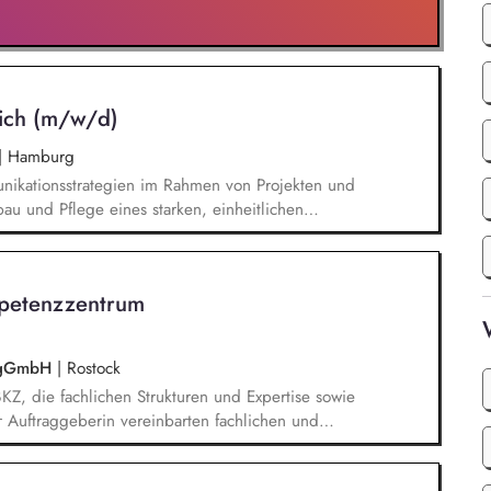
ich (m/w/d)
|
Hamburg
ikationsstrategien im Rahmen von Projekten und
u und Pflege eines starken, einheitlichen
hland. Entwicklung von Social-Media-Strategien
ing externer Trends, um aufkommende Themen
irkungsvolle Kommunikationsstrategien zu
petenzzentrum
enstellenmanagement. Fachliche Führung der
Brand und Content, Digital Communications)
G) gGmbH
|
Rostock
KZ, die fachlichen Strukturen und Expertise sowie
 Auftraggeberin vereinbarten fachlichen und
 disziplinarische Führung und
terstellten Mitarbeitenden, deren fachliche