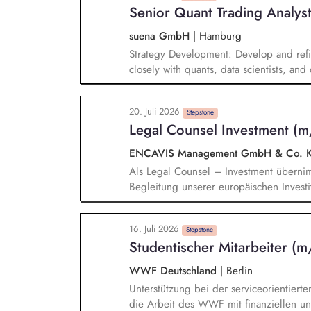
Senior Quant Trading Analyst
Mitwirkung an der Erstellung und öffentl
Hintergrundpapieren, politischen Strat
suena GmbH
|
Hamburg
Strategy Development: Develop and refi
closely with quants, data scientists, an
think in scenarios, and ensure we're pre
Python and other tools to analyze and o
20. Juli 2026
strategies. Live Trading: Monitor markets,
Stepstone
Legal Counsel Investment (
anomalies; improve our automated proc
ENCAVIS Management GmbH & Co.
Als Legal Counsel – Investment übernim
Begleitung unserer europäischen Investit
der ersten Analyse bis zum Abschluss, b
pragmatische Lösungen in enger Abstim
16. Juli 2026
Dabei arbeitest du an der Schnittstelle 
Stepstone
Studentischer Mitarbeiter (m
maßgeblich zum nachhaltigen Wachstum 
Energien bei.
WWF Deutschland
|
Berlin
Unterstützung bei der serviceorientier
die Arbeit des WWF mit finanziellen und