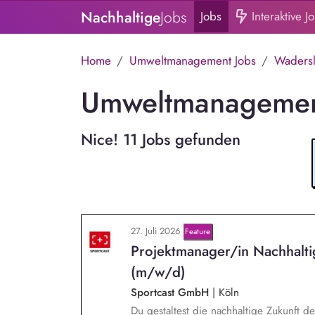
Nachhaltige
Jobs
Jobs
Interaktive J
Home
Umweltmanagement Jobs
Waders
Umweltmanagement
Nice! 11 Jobs gefunden
27. Juli 2026
Feature
Projektmanager/in Nachhalt
(m/w/d)
Sportcast GmbH
|
Köln
Du gestaltest die nachhaltige Zukunft d