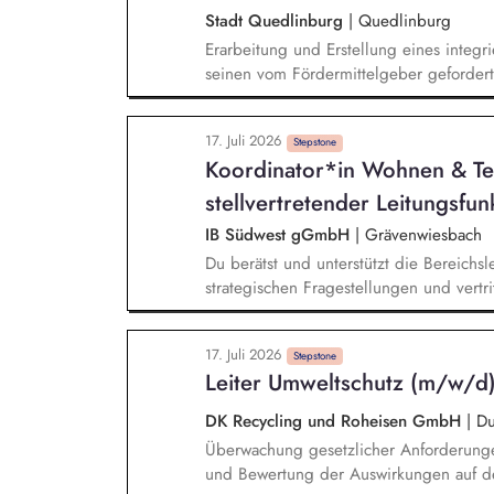
bestehende Verwaltungsprozesse und St
Stadt Quedlinburg
|
Quedlinburg
Erarbeitung und Erstellung eines integ
seinen vom Fördermittelgeber gefordert
von externen Drittanbietern Initiierung
Maßnahmen und Projekten Prüfung und 
17. Juli 2026
Sofortmaßnahmen Durchführung eines zivi
Stepstone
Koordinator*in Wohnen & Tei
Konzepterstellung (Workshops, Ideensa
Klimaschutzes in die Verwaltungsabläuf
stellvertretender Leitungsfun
Klimaschutzakteuren
IB Südwest gGmbH
|
Grävenwiesbach
Du berätst und unterstützt die Bereichsl
strategischen Fragestellungen und vertri
Abwesenheitsfall. Du führst ein kleines 
einer wirtschaftlichen Betriebsführung m
17. Juli 2026
kooperierst mit Kostenträgern, Behörd
Stepstone
Leiter Umweltschutz (m/w/d
stellst die Einhaltung gesetzlicher und
sicher. Du wirkst am Qualitätsmanageme
DK Recycling und Roheisen GmbH
|
Du
mit Behinderung und bringst dich in be
Überwachung gesetzlicher Anforderung
konzeptionelle Weiterentwicklung unse
und Bewertung der Auswirkungen auf den 