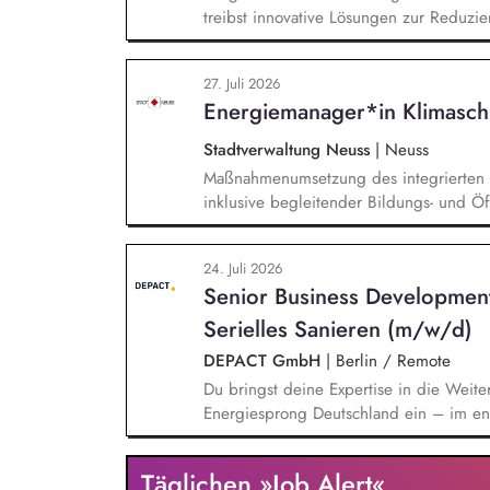
treibst innovative Lösungen zur Reduzie
der Evaluierung von Reduktionspotential
Co2e-Fußabdruck, Durchführung einer Ma
27. Juli 2026
Stromversorgung sowie der Koordination
Energiemanager*in Klimasch
Stadtverwaltung Neuss
|
Neuss
Maßnahmenumsetzung des integrierten K
inklusive begleitender Bildungs- und Öff
Monitoring und Berichterstattung zu de
weiterer Anlageninstallationen. Prüfun
24. Juli 2026
Sharing und/oder Strombilanzkreismode
Senior Business Developmen
Durchführung von Förderprojekten in d
energiesparendes Bauen und Sanieren.
Serielles Sanieren (m/w/d)
DEPACT GmbH
|
Berlin / Remote
Du bringst deine Expertise in die Weite
Energiesprong Deutschland ein – im eng
Markthochlauf und Support im regulator
Development-Standbein: Du akquirierst u
Täglichen »Job Alert«
Vorqualifizierungs-Tool CoPilot und entw