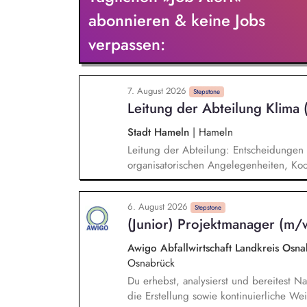
qualifizierst zudem Bauunternehmen und
abonnieren & keine Jobs
verpassen:
7. August 2026
Stepstone
Leitung der Abteilung Klima
Stadt Hameln
|
Hameln
Leitung der Abteilung: Entscheidungen i
organisatorischen Angelegenheiten, Koo
sowie der Arbeitsverfahren und -mittel,
Etablierung und Positionierung des The
6. August 2026
fachbereichsübergreifende Steuerung u
Stepstone
(Junior) Projektmanager (m/
Klimaanpassung, kommunale Wärmepla
Awigo Abfallwirtschaft Landkreis Os
Osnabrück
Du erhebst, analysierst und bereitest Na
die Erstellung sowie kontinuierliche We