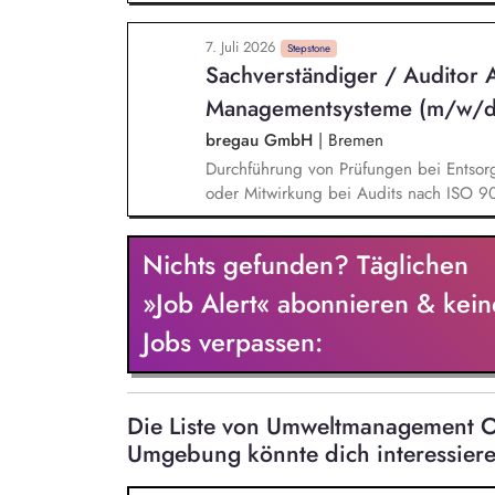
Abfall- und Gewässerschutzbeauftragter
Lenkung und Weiterentwicklung inter
7. Juli 2026
Verantwortung für die Durchführung all
Stepstone
Sachverständiger / Auditor A
Emissionshandelssystem Führung und P
Managementsysteme (m/w/d
bregau GmbH
|
Bremen
Durchführung von Prüfungen bei Entso
oder Mitwirkung bei Audits nach ISO 
Bewertung abfallwirtschaftlicher Prozes
Anforderungen Prüfung von Stoffström
Nichts gefunden? Täglichen
Betriebsorganisation und Dokumentation 
Prüfberichte Fachlicher Austausch mit 
»Job Alert« abonnieren & kein
Auditorenteams
Jobs verpassen:
Die Liste von Umweltmanagement O
Umgebung könnte dich interessier