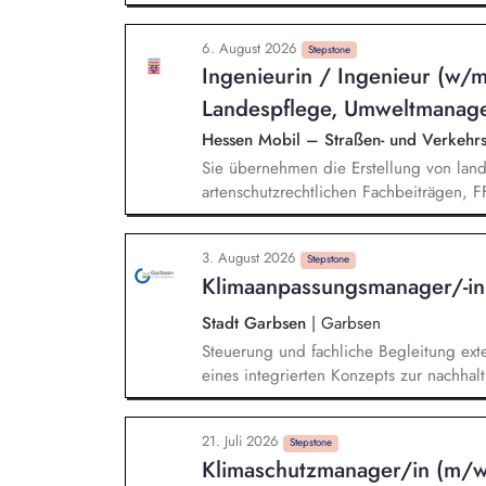
nach anerkannten Berichtsstandards (z.
Weiterentwicklung unseres Corporate Car
6. August 2026
gemeinsam mit dem Team Maßnahmen zur
Stepstone
Ingenieurin / Ingenieur (w/
ökologische Nachhaltigkeitskennzahlen,
deren Umsetzung sowie Erfolgskontrolle.
Landespflege, Umweltmanage
Projektmanagement bei unseren Projekte
Hessen Mobil – Straßen- und Verkeh
Batteriespeicher und weiteren Zukunftst
Sie übernehmen die Erstellung von land
artenschutzrechtlichen Fachbeiträgen, 
Steuerung von landschaftspflegerischen 
Fachbeiträgen, FFH-Verträglichkeitspr
3. August 2026
ebenfalls zu Ihren Aufgaben. Darüber hi
Stepstone
Klimaanpassungsmanager/-i
Baubegleitung für Straßenbauvorhaben u
Erstellung von landschaftspflegerischen
Stadt Garbsen
|
Garbsen
Biotopgestaltung und Artenschutzmaßn
Steuerung und fachliche Begleitung exte
eines integrierten Konzepts zur nachhal
Klimaschutz. Analyse klimatischer Risik
Starkregen, Trockenheit). Identifikati
21. Juli 2026
Erarbeitung eines Maßnahmenkatalogs mi
Stepstone
Klimaschutzmanager/in (m/
Umsetzungsstrategien. Integration der 