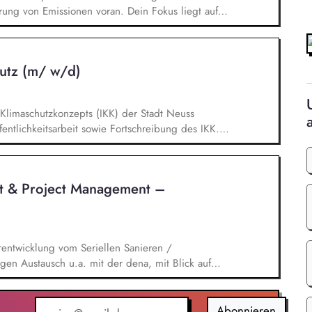
rung von Emissionen voran. Dein Fokus liegt auf
en von TV-Produktionskonzepten hinsichtlich
chbarkeitsstudie zur emissionsfreien USV-
 interner und externer Stakeholder.
utz (m/ w/d)
limaschutzkonzepts (IKK) der Stadt Neuss
entlichkeitsarbeit sowie Fortschreibung des IKK.
n ca. 60 städtischen PV-Anlagen sowie Planung
g, Planung und Umsetzung von Modellen zu Energy-
llen. Eigenständige Fördermittelakquise und
t & Project Management –
en Bereichen regenerative Energien sowie
rentwicklung vom Seriellen Sanieren /
en Austausch u.a. mit der dena, mit Blick auf
ischen Umfeld und der Stakeholder. Business-
nd verantwortest eigenständig Projekte für unser
ickelst / implementierst die Skalierung. Du
Abonnieren