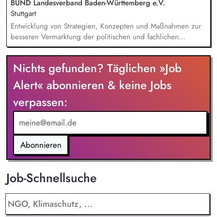
BUND Landesverband Baden-Württemberg e.V.
Stuttgart
Entwicklung von Strategien, Konzepten und Maßnahmen zur
besseren Vermarktung der politischen und fachlichen
Aktivitäten des BUND Baden-Württemberg, Beratung,
Unterstützung und Qualifizierung der Haupt- und
Nichts gefunden? Täglichen »Job
Ehrenamtlichen im BUND zur Verbesserung der öffentlichen
Sichtbarkeit des BUND, Konzeptionelle Begleitung des
Alert« abonnieren & keine Jobs
BUND-Auftritts bei Veranstaltungen, Aktionen u.ä.
verpassen:
Abonnieren
Job-Schnellsuche