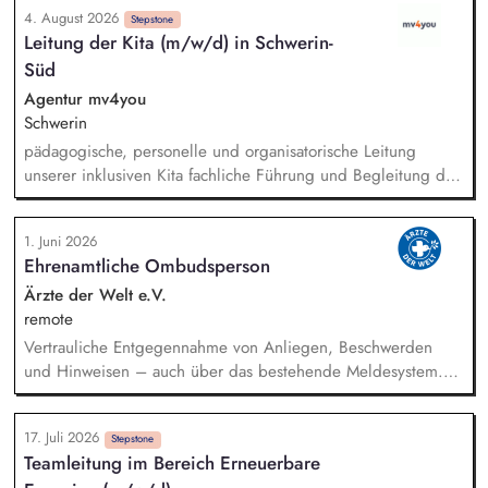
4. August 2026
Gewaltschutzkonzeptes, Koordination von Terminen und
Stepstone
Leitung der Kita (m/w/d) in Schwerin-
Begleitung von Treffen in Schwerin sowie auf Landes- und
Süd
Bundesebene, Festhalten von Ergebnissen und Strukturierung
der nächsten Schritte, Mitwirkung an Jahresplanung und
Agentur mv4you
Tätigkeitsbericht gemeinsam mit den Selbstvertretern
Schwerin
pädagogische, personelle und organisatorische Leitung
unserer inklusiven Kita fachliche Führung und Begleitung des
Teams sowie Sicherstellung eines verlässlichen und
wertschätzenden Miteinanders aktive Weiterentwicklung der
1. Juni 2026
pädagogischen Arbeit auf Grundlage von Inklusion,
Ehrenamtliche Ombudsperson
Montessori sowie Natur- und Medienbildung enge
Zusammenarbeit mit Eltern, internen Fachbereichen und
Ärzte der Welt e.V.
externen Partnern Steuerung und Sicherung zentraler Abläufe
remote
im Kita-Alltag sowie verantwortliche Mitwirkung an
Vertrauliche Entgegennahme von Anliegen, Beschwerden
Personalplanung, Konzeptionsarbeit und Qualitätsentwicklung
und Hinweisen – auch über das bestehende Meldesystem.
Vermittlung bei Konflikten und Unterstützung bei
Klärungsprozessen. Konzeption und Durchführung von
17. Juli 2026
Schulungen und Sensibilisierungsformaten. Mitwirkung an der
Stepstone
Teamleitung im Bereich Erneuerbare
Weiterentwicklung von Leitlinien, Verhaltenskodizes und dem