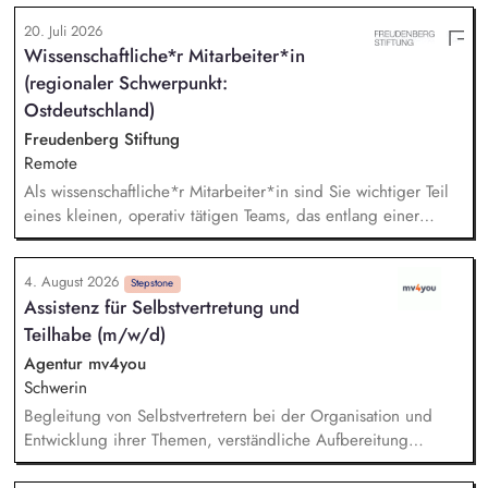
strategischen Ziele. Sie übernehmen die disziplinarische
20. Juli 2026
Führung und Personalentwicklung der Ihnen direkt
Wissenschaftliche*r Mitarbeiter*in
unterstellten Mitarbeitenden, deren fachliche Gesamtleitung
(regionaler Schwerpunkt:
und Förderung eines guten Arbeitsklimas. Sie haben die
Gesamtverantwortung für die Umsetzung der Aufgaben und
Ostdeutschland)
Prozesse im Bereich einschließlich der Kontrolle des
Freudenberg Stiftung
Arbeitsfortschritts und der Termineinhaltung inne. Sie
Remote
repräsentieren das BKZ samt der betroffenen Themenfelder
Als wissenschaftliche*r Mitarbeiter*in sind Sie wichtiger Teil
im politischen und fachlichen Umfeld und erweitern das
eines kleinen, operativ tätigen Teams, das entlang einer
Netzwerk.
klaren Programmatik langfristig soziale Innovation
implementiert. Sie unterstützen die Geschäftsführung bei der
4. August 2026
Umsetzung der Stiftungsprogrammatik und entwickeln dabei
Stepstone
Assistenz für Selbstvertretung und
die Internationalisierungsstrategie der Stiftung weiter. Sie
Teilhabe (m/w/d)
übersetzen wissenschaftliche Erkenntnisse in
alltagsangebundene Handlungsansätze entlang unserer
Agentur mv4you
Stiftungsprogrammatik.
Schwerin
Begleitung von Selbstvertretern bei der Organisation und
Entwicklung ihrer Themen, verständliche Aufbereitung
komplexer Inhalte, auch in Leichter Sprache, fachgerechte
Bearbeitung von Anliegen und Situationen auf Grundlage des