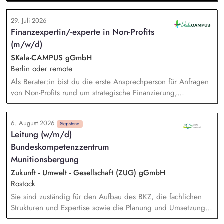
"Alphabetisierung in DaZ für die Grundschule" sowie
zukünftig weitere auf Unterrichtsmaterial bezogene Projekte
29. Juli 2026
mit den Schwerpunkten sprachensensibles und
Finanzexpertin/-experte in Non-Profits
rassismuskritisches Deutschlernen von der Grundschule bis in
(m/w/d)
die Berufliche Bildung. Der Bereich Sprachenbildung
entwickelt in seinen Projekten dazu zielgruppengerechte und
SKala-CAMPUS gGmbH
innovative Unterrichtsmaterialien und begleitet pädagogische
Berlin oder remote
Fachkräfte mit daran angeschlossenen
Als Berater:in bist du die erste Ansprechperson für Anfragen
Weiterbildungsangeboten online wie offline.
von Non-Profits rund um strategische Finanzierung,
Finanzmanagement und Fundraising. Dabei entwickelst du
den gesamten Prozess von der Anfrage über
6. August 2026
Angebotserstellung bis zur eigenverantwortlichen Umsetzung.
Stepstone
Leitung (w/m/d)
Auf Basis der jeweiligen Herausforderungen entwickelst du
Bundeskompetenzzentrum
passgenaue Beratungsprozesse und berätst Organisationen zu
zentralen Fragen ihrer finanziellen Steuerung und
Munitionsbergung
strategischen Weiterentwicklung.
Zukunft - Umwelt - Gesellschaft (ZUG) gGmbH
Rostock
Sie sind zuständig für den Aufbau des BKZ, die fachlichen
Strukturen und Expertise sowie die Planung und Umsetzung
der mit der Auftraggeberin vereinbarten fachlichen und