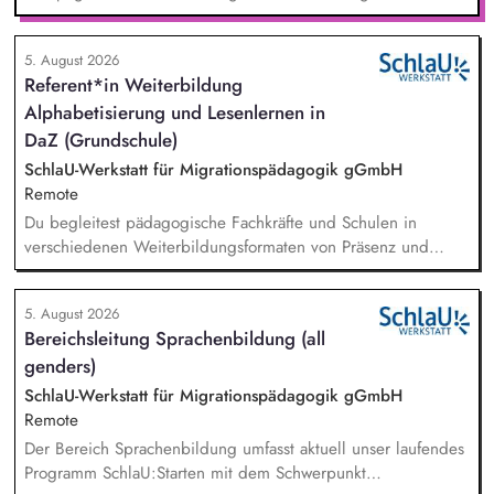
stärkst damit langfristig den Umwelt- und Naturschutz. Du
beantwortest Fragen zu Umwelt-, Arten- und Klimaschutz nach
5. August 2026
bestem Wissen und Gewissen. Du unterstützt Kampagnen
Referent*in Weiterbildung
und Aktionen, beispielsweise durch das Sammeln von
Alphabetisierung und Lesenlernen in
Unterschriften für Petitionen.
DaZ (Grundschule)
SchlaU-Werkstatt für Migrationspädagogik gGmbH
Remote
Du begleitest pädagogische Fachkräfte und Schulen in
verschiedenen Weiterbildungsformaten von Präsenz und
Online-Workshops bis hin zu pädogischen Tagen und erstellst
Online-Selbstlernkurse für unsere Plattform schlau-lernen.org.
5. August 2026
Die inhaltlichen Schwerpunkte liegen dabei auf den
Bereichsleitung Sprachenbildung (all
Bereichen Lesen lernen, Mehrsprachigkeitsbewusstsein und
genders)
Alphabetisierung in der Grundschule.
SchlaU-Werkstatt für Migrationspädagogik gGmbH
Remote
Der Bereich Sprachenbildung umfasst aktuell unser laufendes
Programm SchlaU:Starten mit dem Schwerpunkt