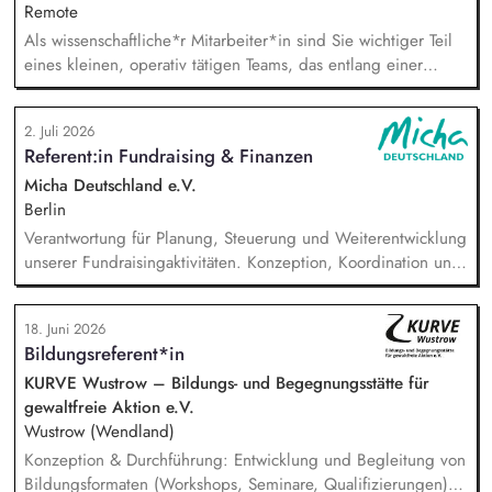
Remote
Als wissenschaftliche*r Mitarbeiter*in sind Sie wichtiger Teil
eines kleinen, operativ tätigen Teams, das entlang einer
klaren Programmatik langfristig soziale Innovation
implementiert. Sie unterstützen die Geschäftsführung bei der
2. Juli 2026
Umsetzung der Stiftungsprogrammatik und entwickeln dabei
Referent:in Fundraising & Finanzen
die Internationalisierungsstrategie der Stiftung weiter. Sie
übersetzen wissenschaftliche Erkenntnisse in
Micha Deutschland e.V.
alltagsangebundene Handlungsansätze entlang unserer
Berlin
Stiftungsprogrammatik.
Verantwortung für Planung, Steuerung und Weiterentwicklung
unserer Fundraisingaktivitäten. Konzeption, Koordination und
Umsetzung zentraler Fundraisingkampagnen (z. B. Frühjahr,
Jahresende, Aktionen). Aufbau, Pflege und strategische
18. Juni 2026
Weiterentwicklung der Spender:innen‑ und
Bildungsreferent*in
Großspender:innen‑Beziehungen. Drittmittelmanagement:
Antragstellung, Berichte, Mittelabrufe und Fristenkontrolle.
KURVE Wustrow – Bildungs- und Begegnungsstätte für
Budget‑ und Liquiditätsplanung sowie laufendes
gewaltfreie Aktion e.V.
Finanzmonitoring.
Wustrow (Wendland)
Konzeption & Durchführung: Entwicklung und Begleitung von
Bildungsformaten (Workshops, Seminare, Qualifizierungen) –