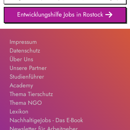
von der Idee bis zur Auswertung. Netzwerk & Kooperation:
Zusammenarbeit mit Trainer*innen, Partnern im In- und
Entwicklungshilfe Jobs in Rostock
Ausland, Mitarbeit in Fachgremien und Akquise von
Fördermitteln. Qualitätsmanagement: Sicherstellung hoher
Standards in unserer Bildungsarbeit – inkl. Reflexion über
Machtverhältnisse und Diskriminierung in der eigenen
Impressum
Organisation. Öffentlichkeitsarbeit: Weiterentwicklung der
Außenkommunikation und Ansprache neuer Zielgruppen.
Datenschutz
Über Uns
Unsere Partner
Studienführer
Academy
Thema Tierschutz
Thema NGO
Lexikon
NachhaltigeJobs - Das E-Book
Newsletter für Arbeitgeber