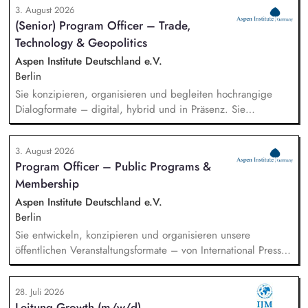
3. August 2026
(Senior) Program Officer – Trade,
Technology & Geopolitics
Aspen Institute Deutschland e.V.
Berlin
Sie konzipieren, organisieren und begleiten hochrangige
Dialogformate – digital, hybrid und in Präsenz. Sie
identifizieren aktuelle Entwicklungen in den Bereichen
Handel, Technologie, Geopolitik und wirtschaftliche
3. August 2026
Sicherheit und bereiten diese für Veranstaltungen,
Program Officer – Public Programs &
Hintergrundgespräche, Publikationen und politische
Membership
Diskussionen auf. Sie identifizieren und gewinnen
Referent*innen sowie Diskussionspartner aus Politik,
Aspen Institute Deutschland e.V.
Wirtschaft, Wissenschaft und Zivilgesellschaft.
Berlin
Sie entwickeln, konzipieren und organisieren unsere
öffentlichen Veranstaltungsformate – von International Press
Roundtables, Deep Dive Discussions und Aspen Fireside
Chats bis hin zu besonderen Formaten wie der Aspen
28. Juli 2026
Summer Party, der Aspen Gala und neuen
Leitung Growth (m/w/d)