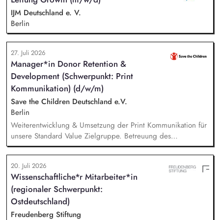
Veranstaltungsformaten. Sie identifizieren aktuelle politische
Themen und gewinnen hochrangige Referentinnen sowie
IJM Deutschland e. V.
Diskussionspartnerinnen aus Politik, Wirtschaft, Wissenschaft,
Berlin
Medien und Zivilgesellschaft.
27. Juli 2026
Manager*in Donor Retention &
Development (Schwerpunkt: Print
Kommunikation) (d/w/m)
Save the Children Deutschland e.V.
Berlin
Weiterentwicklung & Umsetzung der Print Kommunikation für
unsere Standard Value Zielgruppe. Betreuung des
postalischen Mailing-Programm inkl. der Spendenmagazine
und Spendenaufrufe sowie der Print Kommunikation innerhalb
20. Juli 2026
unserer Donor Journeys. Ko-Produktion von Content für die
Wissenschaftliche*r Mitarbeiter*in
Print Kommunikation in enger Zusammenarbeit mit dem Team
(regionaler Schwerpunkt:
Brand, Content & Publikationen. Redaktion und Prüfung von
Content/Texten für andere Kanäle und Medien.
Ostdeutschland)
Freudenberg Stiftung