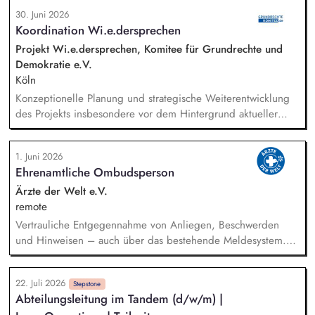
Rolle betreust Du unsere Bibliothek, entwickelst unser
30. Juni 2026
Forschungsinformationssystem (FIS) und das institutionelle
Koordination Wi.e.dersprechen
Forschungsdatenmanagement (FDM) weiter. Du sicherst die
Qualität und Nachvollziehbarkeit von
Projekt Wi.e.dersprechen, Komitee für Grundrechte und
Forschungsinformationen und unterstützt durch Analysen,
Demokratie e.V.
Kennzahlen und Berichte die strategische Steuerung des
Köln
Instituts.
Konzeptionelle Planung und strategische Weiterentwicklung
des Projekts insbesondere vor dem Hintergrund aktueller
politischer Entwicklungen in den Projektregionen,
Öffentlichkeitsarbeit Print und web in Deutsch und Englisch,
1. Juni 2026
Vertretung des Projekts bei Vorträgen, Netzwerk- u.
Ehrenamtliche Ombudsperson
Fundraisingveranstaltungen, Weiterentwicklung des
Privatspendenfundraisings, regelmäßige Kommunikation mit
Ärzte der Welt e.V.
und das Gewinnen von (neuen) Spender*innen, Organisation
remote
und Begleitung der etwa jährlich stattfindenden
Vertrauliche Entgegennahme von Anliegen, Beschwerden
Dialogseminare.
und Hinweisen – auch über das bestehende Meldesystem.
Vermittlung bei Konflikten und Unterstützung bei
Klärungsprozessen. Konzeption und Durchführung von
22. Juli 2026
Schulungen und Sensibilisierungsformaten. Mitwirkung an der
Stepstone
Abteilungsleitung im Tandem (d/w/m) |
Weiterentwicklung von Leitlinien, Verhaltenskodizes und dem