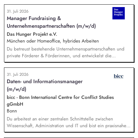
31. Juli 2026
Manager Fundraising &
Unternehmenspartnerschaften (m/w/d)
Das Hunger Projekt e.V.
München oder Homeoffice, hybrides Arbeiten
Du betreust bestehende Unternehmenspartnerschaften und
private Förderer & Förderinnen, und entwickelst die
Zusammenarbeit systematisch weiter. Du identifizierst neue
Unternehmen und Förderer & Förderinnen und sprichst sie
31. Juli 2026
aktiv an. Du planst und setzt Fundraising-Maßnahmen
Daten- und Informationsmanager
eigenständig um und verfolgst deren Ergebnisse. Du
(m/w/d)
arbeitest eng mit der Landesdirektion, dem Marketing und
unseren Programmkollegen zusammen.
bicc - Bonn International Centre for Conflict Studies
gGmbH
Bonn
Du arbeitest an einer zentralen Schnittstelle zwischen
Wissenschaft, Administration und IT und bist ein praxisnaher
Allrounder in den verschiedenen Themenbereichen. In dieser