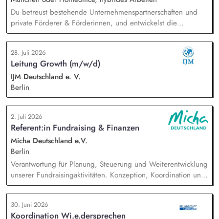
Du betreust bestehende Unternehmenspartnerschaften und
private Förderer & Förderinnen, und entwickelst die
Zusammenarbeit systematisch weiter. Du identifizierst neue
Unternehmen und Förderer & Förderinnen und sprichst sie
28. Juli 2026
aktiv an. Du planst und setzt Fundraising-Maßnahmen
Leitung Growth (m/w/d)
eigenständig um und verfolgst deren Ergebnisse. Du
arbeitest eng mit der Landesdirektion, dem Marketing und
IJM Deutschland e. V.
unseren Programmkollegen zusammen.
Berlin
2. Juli 2026
Referent:in Fundraising & Finanzen
Micha Deutschland e.V.
Berlin
Verantwortung für Planung, Steuerung und Weiterentwicklung
unserer Fundraisingaktivitäten. Konzeption, Koordination und
Umsetzung zentraler Fundraisingkampagnen (z. B. Frühjahr,
Jahresende, Aktionen). Aufbau, Pflege und strategische
30. Juni 2026
Weiterentwicklung der Spender:innen‑ und
Koordination Wi.e.dersprechen
Großspender:innen‑Beziehungen. Drittmittelmanagement: