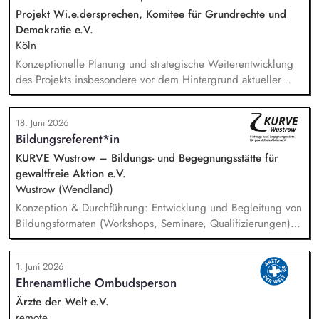
Antragstellung, Berichte, Mittelabrufe und Fristenkontrolle.
Projekt Wi.e.dersprechen, Komitee für Grundrechte und
Budget‑ und Liquiditätsplanung sowie laufendes
Demokratie e.V.
Finanzmonitoring.
Köln
Konzeptionelle Planung und strategische Weiterentwicklung
des Projekts insbesondere vor dem Hintergrund aktueller
politischer Entwicklungen in den Projektregionen,
Öffentlichkeitsarbeit Print und web in Deutsch und Englisch,
18. Juni 2026
Vertretung des Projekts bei Vorträgen, Netzwerk- u.
Bildungsreferent*in
Fundraisingveranstaltungen, Weiterentwicklung des
Privatspendenfundraisings, regelmäßige Kommunikation mit
KURVE Wustrow – Bildungs- und Begegnungsstätte für
und das Gewinnen von (neuen) Spender*innen, Organisation
gewaltfreie Aktion e.V.
und Begleitung der etwa jährlich stattfindenden
Wustrow (Wendland)
Dialogseminare.
Konzeption & Durchführung: Entwicklung und Begleitung von
Bildungsformaten (Workshops, Seminare, Qualifizierungen) –
von der Idee bis zur Auswertung. Netzwerk & Kooperation:
Zusammenarbeit mit Trainer*innen, Partnern im In- und
1. Juni 2026
Ausland, Mitarbeit in Fachgremien und Akquise von
Ehrenamtliche Ombudsperson
Fördermitteln. Qualitätsmanagement: Sicherstellung hoher
Standards in unserer Bildungsarbeit – inkl. Reflexion über
Ärzte der Welt e.V.
Machtverhältnisse und Diskriminierung in der eigenen
remote