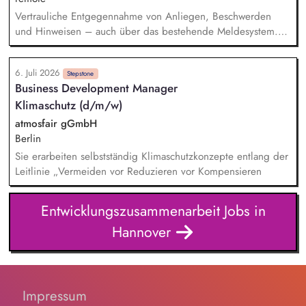
Organisation. Öffentlichkeitsarbeit: Weiterentwicklung der
Vertrauliche Entgegennahme von Anliegen, Beschwerden
Außenkommunikation und Ansprache neuer Zielgruppen.
und Hinweisen – auch über das bestehende Meldesystem.
Vermittlung bei Konflikten und Unterstützung bei
Klärungsprozessen. Konzeption und Durchführung von
6. Juli 2026
Schulungen und Sensibilisierungsformaten. Mitwirkung an der
Stepstone
Business Development Manager
Weiterentwicklung von Leitlinien, Verhaltenskodizes und dem
Klimaschutz (d/m/w)
Meldesystem. Förderung einer offenen Feedback- und
Beschwerdekultur innerhalb der Organisation.
atmosfair gGmbH
Berlin
Sie erarbeiten selbstständig Klimaschutzkonzepte entlang der
Leitlinie „Vermeiden vor Reduzieren vor Kompensieren
Entwicklungszusammenarbeit Jobs in
Hannover
Impressum