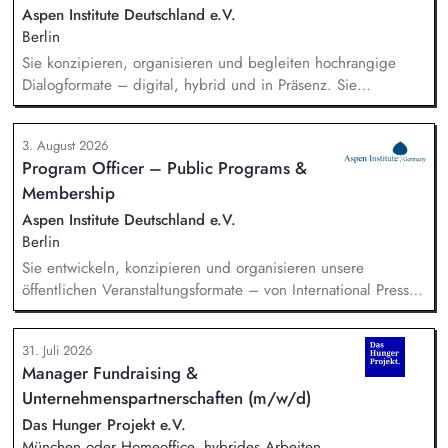
Aspen Institute Deutschland e.V.
Berlin
Sie konzipieren, organisieren und begleiten hochrangige
Dialogformate – digital, hybrid und in Präsenz. Sie
identifizieren aktuelle Entwicklungen in den Bereichen
Handel, Technologie, Geopolitik und wirtschaftliche
3. August 2026
Sicherheit und bereiten diese für Veranstaltungen,
Program Officer – Public Programs &
Hintergrundgespräche, Publikationen und politische
Membership
Diskussionen auf. Sie identifizieren und gewinnen
Referent*innen sowie Diskussionspartner aus Politik,
Aspen Institute Deutschland e.V.
Wirtschaft, Wissenschaft und Zivilgesellschaft.
Berlin
Sie entwickeln, konzipieren und organisieren unsere
öffentlichen Veranstaltungsformate – von International Press
Roundtables, Deep Dive Discussions und Aspen Fireside
Chats bis hin zu besonderen Formaten wie der Aspen
31. Juli 2026
Summer Party, der Aspen Gala und neuen
Manager Fundraising &
Veranstaltungsformaten. Sie identifizieren aktuelle politische
Unternehmenspartnerschaften (m/w/d)
Themen und gewinnen hochrangige Referentinnen sowie
Diskussionspartnerinnen aus Politik, Wirtschaft, Wissenschaft,
Das Hunger Projekt e.V.
Medien und Zivilgesellschaft.
München oder Homeoffice, hybrides Arbeiten