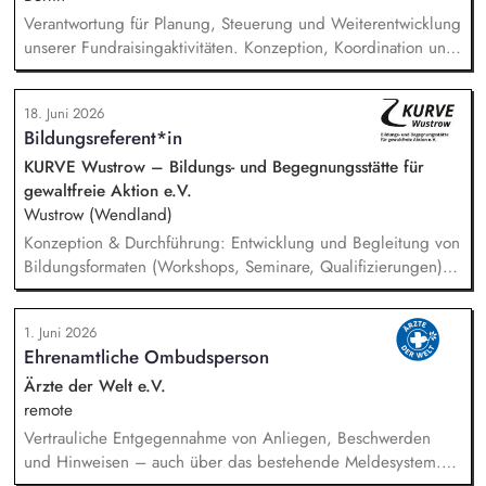
Verantwortung für Planung, Steuerung und Weiterentwicklung
unserer Fundraisingaktivitäten. Konzeption, Koordination und
Umsetzung zentraler Fundraisingkampagnen (z. B. Frühjahr,
Jahresende, Aktionen). Aufbau, Pflege und strategische
18. Juni 2026
Weiterentwicklung der Spender:innen‑ und
Bildungsreferent*in
Großspender:innen‑Beziehungen. Drittmittelmanagement:
Antragstellung, Berichte, Mittelabrufe und Fristenkontrolle.
KURVE Wustrow – Bildungs- und Begegnungsstätte für
Budget‑ und Liquiditätsplanung sowie laufendes
gewaltfreie Aktion e.V.
Finanzmonitoring.
Wustrow (Wendland)
Konzeption & Durchführung: Entwicklung und Begleitung von
Bildungsformaten (Workshops, Seminare, Qualifizierungen) –
von der Idee bis zur Auswertung. Netzwerk & Kooperation:
Zusammenarbeit mit Trainer*innen, Partnern im In- und
1. Juni 2026
Ausland, Mitarbeit in Fachgremien und Akquise von
Ehrenamtliche Ombudsperson
Fördermitteln. Qualitätsmanagement: Sicherstellung hoher
Standards in unserer Bildungsarbeit – inkl. Reflexion über
Ärzte der Welt e.V.
Machtverhältnisse und Diskriminierung in der eigenen
remote
Organisation. Öffentlichkeitsarbeit: Weiterentwicklung der
Vertrauliche Entgegennahme von Anliegen, Beschwerden
Außenkommunikation und Ansprache neuer Zielgruppen.
und Hinweisen – auch über das bestehende Meldesystem.
Vermittlung bei Konflikten und Unterstützung bei