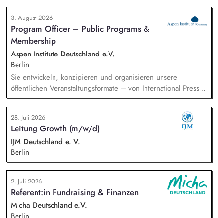
Handel, Technologie, Geopolitik und wirtschaftliche
3. August 2026
Sicherheit und bereiten diese für Veranstaltungen,
Program Officer – Public Programs &
Hintergrundgespräche, Publikationen und politische
Membership
Diskussionen auf. Sie identifizieren und gewinnen
Referent*innen sowie Diskussionspartner aus Politik,
Aspen Institute Deutschland e.V.
Wirtschaft, Wissenschaft und Zivilgesellschaft.
Berlin
Sie entwickeln, konzipieren und organisieren unsere
öffentlichen Veranstaltungsformate – von International Press
Roundtables, Deep Dive Discussions und Aspen Fireside
Chats bis hin zu besonderen Formaten wie der Aspen
28. Juli 2026
Summer Party, der Aspen Gala und neuen
Leitung Growth (m/w/d)
Veranstaltungsformaten. Sie identifizieren aktuelle politische
Themen und gewinnen hochrangige Referentinnen sowie
IJM Deutschland e. V.
Diskussionspartnerinnen aus Politik, Wirtschaft, Wissenschaft,
Berlin
Medien und Zivilgesellschaft.
2. Juli 2026
Referent:in Fundraising & Finanzen
Micha Deutschland e.V.
Berlin