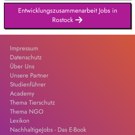
Klärungsprozessen. Konzeption und Durchführung von
Entwicklungszusammenarbeit Jobs in
Schulungen und Sensibilisierungsformaten. Mitwirkung an der
Rostock
Weiterentwicklung von Leitlinien, Verhaltenskodizes und dem
Meldesystem. Förderung einer offenen Feedback- und
Beschwerdekultur innerhalb der Organisation.
Impressum
Datenschutz
Über Uns
Unsere Partner
Studienführer
Academy
Thema Tierschutz
Thema NGO
Lexikon
NachhaltigeJobs - Das E-Book