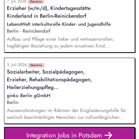
7. Juli 2026
und Konfliktlösung als Grundlage für eine erfolgreiche
Stepstone
Erzieher (w/m/d), Kindertagesstätte
Integration in Ausbildung und Beruf. Sie schätzen
Kinderland in Berlin-Reinickendorf
Ausbildungsreife und Berufseignung realistisch ein und
bringen Ihre Beobachtungen konstruktiv in den Förderprozess
LebensWelt interkulturelle Kinder- und Jugendhilfe
ein. Sie motivieren zu selbstständigem Arbeiten und
Berlin - Reinickendorf
unterstützen die Teilnehmenden dabei, eine realistische
Aufbau und Pflege einer liebe- und vertrauensvollen,
Einschätzung ihrer individuellen Leistungsfähigkeit zu
tragfähigen Beziehung zu jedem einzelnen Kind.
entwickeln.
Gewährleistung des Wohlbefindens und der Sicherheit der
Kinder. Information und Beratung der Eltern über die
3. Juli 2026
individuelle Entwicklung ihres Kindes und über die
Stepstone
Sozialarbeiter, Sozialpädagogen,
Gruppenaktivitäten, bei Bedarf Information der Eltern über
Erzieher, Rehabilitationspädagogen,
Beratungsstellen, Bildungs- und Hilfeangebote. Durchführung
von Elternabenden, Einbeziehung von Eltern bei der Planung
Heilerziehungspfleg...
und Durchführung von Festen und anderen
ginko Berlin gGmbH
Kitaveranstaltungen.
Berlin
Assistenzleistungen im Rahmen der Eingliederungshilfe für
seelisch beeinträchtigte Menschen zur vollumfänglichen
Teilhabe am gesellschaftlichen Leben Mitwirkung bei der Ziel-
und Leistungsplanung, Kommunikation mit dem Kostenträger
Integration Jobs in Potsdam
und anderen Leistungserbringern