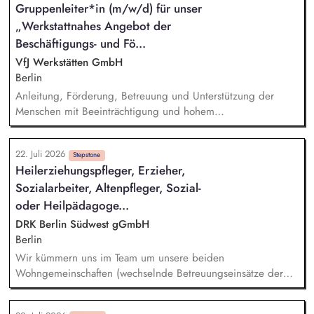
Gruppenleiter*in (m/w/d) für unser
Lerninhalten sowie die Weiterentwicklung der Persönlichkeit,
„Werkstattnahes Angebot der
Bewerbungsmanagement, Akquise von Ausbildungs- bzw.
Arbeitsplätzen, administrative Tätigkeiten, Kontakt zu den
Beschäftigungs- und Fö...
Auftraggebern
VfJ Werkstätten GmbH
Berlin
Anleitung, Förderung, Betreuung und Unterstützung der
Menschen mit Beeinträchtigung und hohem
Unterstützungsbedarf – in Gruppen und individuell
Dialogische Entwicklung individueller Förderpläne
22. Juli 2026
Unterstützende Begleitung von individuellen
Stepstone
Heilerziehungspfleger, Erzieher,
Entwicklungsschritten und Gruppenprozessen Pflegerische
Sozialarbeiter, Altenpfleger, Sozial-
Assistenz entsprechend des Bedarfs Dokumentation der
Betreuungstätigkeiten und der Entwicklung der
oder Heilpädagoge...
Teilnehmer*innen
DRK Berlin Südwest gGmbH
Berlin
Wir kümmern uns im Team um unsere beiden
Wohngemeinschaften (wechselnde Betreuungseinsätze der
Mitarbeitenden in den Gemeinschaften). Wir geben
Orientierung im Alltag und gestalten gemeinsam mit den