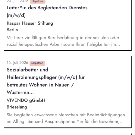
20. Juli 2026
Bewohnerinnen und Bewohnern ein Umfeld, das Teilhabe und
Stepstone
Leiter*in des Begleitenden Dienstes
Wohlbefinden fördert. Wir dokumentieren
(m/w/d)
Entwicklungsstände und sind im engen Austausch mit Team,
Angehörigen, Ärzten, Schulen und Behörden.
Kaspar Hauser Stiftung
Berlin
Mit Ihrer vielfältigen Berufserfahrung in der sozialen oder
sozialtherapeutischen Arbeit sowie Ihren Fähigkeiten im
Führen von Teams bis zu 10 Personen werden Sie die neue
Position der Leitung des Begleitenden Dienstes unserer
16. Juli 2026
WfbM sowie dessen konzeptionelle Weiterentwicklung im
Stepstone
Sozialarbeiter und
Sinne der inklusiven Organisationsentwicklung übernehmen.
Heilerziehungspfleger (m/w/d) für
Sie sind Teil des Leitungsteams unserer WfbM. Sie agieren
dabei einerseits kollegial und auf Augenhöhe mit den
betreutes Wohnen in Nauen /
Kolleg*innen Ihres Teams und nehmen andererseits die
Wusterma...
Aufgaben einer mittleren Führungskraft wahr.
VIVENDO gGmbH
Brieselang
Sie begleiten erwachsene Menschen mit Beeinträchtigungen
im Alltag. Sie sind Ansprechpartner*in für die Bewohner,
Angehörige und Kooperationspartner. Sie entwickeln
gemeinsam mit Klient*innen individuelle Ziele. Sie sorgen