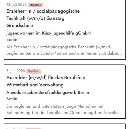
13. Juli 2026
für ein stabiles, wertschätzendes Wohnumfeld. Sie arbeiten
Stepstone
Erzieher*in / sozialpädagogische
mit Behörden, Betreuer*innen und Fachdiensten zusammen.
Fachkraft (w/m/d) Ganztag
Sie dokumentieren ihre Arbeit eigenständig und strukturiert.
Grundschule
Jugendwohnen im Kiez- Jugendhilfe gGmbH
Berlin
Als Erzieher*in / sozialpädagogische Fachkraft (w/m/d)
begleiten Sie die Schüler*innen und orientieren sich dabei
an einem mit der Schule abgestimmten, integrierten
Betreuungskonzept. Sie betreuen die Hausaufgaben. Sie
8. Juli 2026
fördern das soziale Lernen in Schulklassen und gestalten den
Stepstone
Ausbilder (m/w/d) für das Berufsfeld
Gruppenalltag. Sie leiten Freizeitangebote und Projekte an.
Wirtschaft und Verwaltung
Sie führen Eltern- und Familiengespräche und arbeiten
interdisziplinär mit allen Schulpädagog*innen und ggf.
Annedore-Leber-Berufsbildungswerk Berlin
anderen Fachdiensten zusammen.
Berlin
Sie begleiten und unterstützen junge Menschen mit
Behinderung bei der beruflichen Orientierung berufsfachlich
und persönlich. Sie fördern die Entwicklung sozialer
Kompetenzen wie Teamfähigkeit, Kommunikationsverhalten