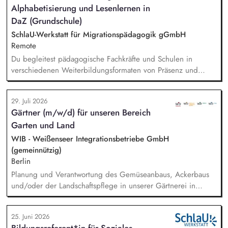
Alphabetisierung und Lesenlernen in
DaZ (Grundschule)
SchlaU-Werkstatt für Migrationspädagogik gGmbH
Remote
Du begleitest pädagogische Fachkräfte und Schulen in
verschiedenen Weiterbildungsformaten von Präsenz und
Online-Workshops bis hin zu pädogischen Tagen und erstellst
Online-Selbstlernkurse für unsere Plattform schlau-lernen.org.
29. Juli 2026
Die inhaltlichen Schwerpunkte liegen dabei auf den
Gärtner (m/w/d) für unseren Bereich
Bereichen Lesen lernen, Mehrsprachigkeitsbewusstsein und
Garten und Land
Alphabetisierung in der Grundschule.
WIB - Weißenseer Integrationsbetriebe GmbH
(gemeinnützig)
Berlin
Planung und Verantwortung des Gemüseanbaus, Ackerbaus
und/oder der Landschaftspflege in unserer Gärtnerei in
Berlin-Malchow, Umsetzung eines zertifizierten Bio-Anbaus,
fachliche Anleitung und Unterstützung der Teilnehmenden
25. Juni 2026
und Beschäftigten, Organisation der Arbeitsabläufe und einer
Bildungsreferent*in für Soziales