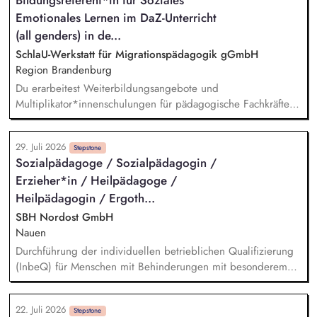
zweckmäßigen Arbeitsplatzgestaltung, Überwachung der
Emotionales Lernen im DaZ-Unterricht
Einhaltung von Gesundheits-, Arbeitsschutz- und
Unfallverhütungsvorschriften.
(all genders) in de...
SchlaU-Werkstatt für Migrationspädagogik gGmbH
Region Brandenburg
Du erarbeitest Weiterbildungsangebote und
Multiplikator*innenschulungen für pädagogische Fachkräfte,
insbesondere zu Resilienzförderung und sozialem und
emotionalem Lernen für Deutsch-als-Zweitsprache-Lernende.
29. Juli 2026
Du planst und leitest (online) Weiterbildungen und
Stepstone
Sozialpädagoge / Sozialpädagogin /
Beratungen für pädagogische Fachkräfte. Du intensivierst und
Erzieher*in / Heilpädagoge /
erweiterst unsere Zusammenarbeit mit Schulen, kommunalen
Stellen und anderen Akteur*innen pädagogischer Arbeit in
Heilpädagogin / Ergoth...
Brandenburg.
SBH Nordost GmbH
Nauen
Durchführung der individuellen betrieblichen Qualifizierung
(InbeQ) für Menschen mit Behinderungen mit besonderem
Unterstützungsbedarf (§ 55 Abs. 2 SGB IX) im Rahmen der
Unterstützten Beschäftigung nach § 55 SGB IX, Vermittlung
22. Juli 2026
von Schlüsselqualifikationen und von berufsübergreifenden
Stepstone