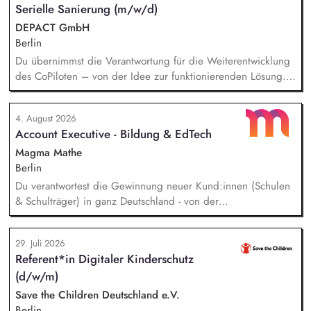
Serielle Sanierung (m/w/d)
DEPACT GmbH
Berlin
Du übernimmst die Verantwortung für die Weiterentwicklung
des CoPiloten – von der Idee zur funktionierenden Lösung.
Im Zentrum stehen die Umsetzung und Implementierung: Du
verstehst die zugrunde liegenden Prozesse, optimierst sie,
4. August 2026
und entwickelst daraus unser Produkt weiter, zusammen mit
Account Executive - Bildung & EdTech
unseren Partnern der Branche.
Magma Mathe
Berlin
Du verantwortest die Gewinnung neuer Kund:innen (Schulen
& Schulträger) in ganz Deutschland - von der
Leadgenerierung bis zum Vertragsabschluss. Dabei arbeitest
du sowohl mit selbst generierten Leads als auch mit
29. Juli 2026
qualifizierten Inbound-Anfragen in einem typischen Sales-
Referent*in Digitaler Kinderschutz
Zyklus von rund zwei Monaten. Außerdem repräsentierst du
(d/w/m)
uns auf Messen, Konferenzen und Veranstaltungen im
Bildungsbereich und trägst aktiv dazu bei, unsere Marke in
Save the Children Deutschland e.V.
Deutschland zu etablieren.
Berlin