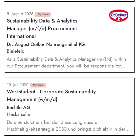
systematisches Performance-Tracking den Erfolg unserer
Seiten und Mailings im Blick und berätst das Team als
5. August 2026
strategische*r Sparringspartner*in für digitale Trends,
Stepstone
Sustainability Data & Analytics
Plattformfragen und den Einsatz von KI. Du übernimmst die
Manager (m/f/d) Procruement
technische und operative Betreuung unserer gesamten
Webseiten-Landschaft und verantwortest die strategische
International
Weiterentwicklung von HubSpot.
Dr. August Oetker Nahrungsmittel KG
Bielefeld
As a Sustainability Data & Analytics Manager (m/f/d) within
our Procurement department, you will be responsible for
managing sustainability-related data and translating
sustainability requirements into data, system, and reporting
15. Juli 2026
solutions. You will be responsible for the functional
Stepstone
Werkstudent - Corporate Sustainability
management of data across relevant IT systems and data
Management (w/m/d)
landscapes, including SAP MM/BW, CO₂ accounting tool,
Datasphere, Databricks, SRM, and Sedex, ensuring that
Bechtle AG
sustainability-related procurement data are structured,
Neckarsulm
consistent, and readily available for use. You will further
Du unterstützt uns bei der Umsetzung unserer
develop meaningful reports and KPIs to steer international
Nachhaltigkeitsstrategie 2030 und bringst dich aktiv in deren
sustainability activities in Procurement, e.g. regarding legal
Weiterentwicklung über alle Handlungsfelder hinweg ein.