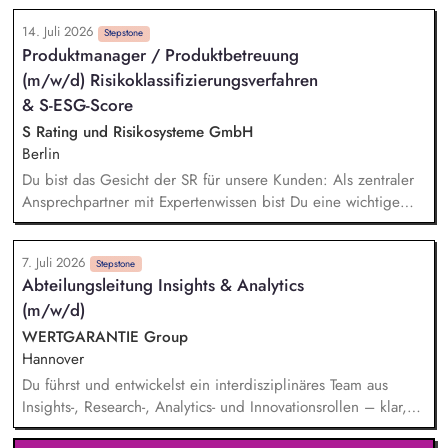
requirements and the implementation status of sustainability
Dabei arbeitest du an unterschiedlichen Initiativen und
standards across the supply chain.
14. Juli 2026
Themen entlang unserer Nachhaltigkeitsdimensionen und
Stepstone
Produktmanager / Produktbetreuung
unterstützt bei der Integration nachhaltiger Ansätze in unsere
(m/w/d) Risikoklassifizierungsverfahren
Unternehmensprozesse. Ein weiterer Schwerpunkt deiner
Tätigkeit liegt in der Unterstützung bei der Umsetzung und
& S-ESG-Score
Weiterentwicklung regulatorischer Anforderungen im Bereich
S Rating und Risikosysteme GmbH
Nachhaltigkeit, beispielsweise im Kontext von CSRD/ESRS
Berlin
oder der EU-Taxonomie.
Du bist das Gesicht der SR für unsere Kunden: Als zentraler
Ansprechpartner mit Expertenwissen bist Du eine wichtige
Anlaufstelle für den S-ESG-Score und unsere etablierten
Risikoklassifizierungsverfahren. Du leistest wichtige
7. Juli 2026
Übersetzungsarbeit: Durch die Erstellung von
Stepstone
Abteilungsleitung Insights & Analytics
praxistauglichen Schulungs- und Kommunikationsunterlagen
(m/w/d)
(Leitfäden, FAQ-Listen, Validierungskommunikationen etc.)
unterstützt Du die Sparkassen bei der Umsetzung
WERTGARANTIE Group
bestmöglich. Du beantwortest Supportanfragen und betreust
Hannover
unsere Kunden und Gremien. Du entwickelst die
Du führst und entwickelst ein interdisziplinäres Team aus
Kommunikationskanäle weiter und siehst KI als Chance.
Insights-, Research-, Analytics- und Innovationsrollen – klar,
wertschätzend und ergebnisorientiert. Du richtest alle