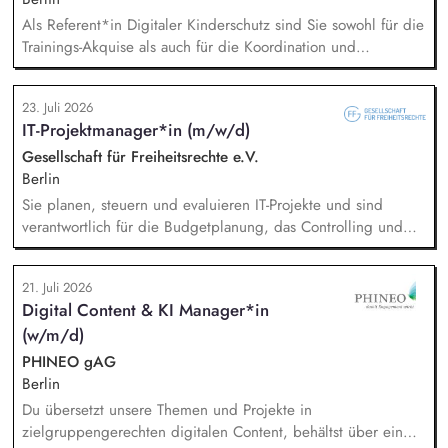
Als Referent*in Digitaler Kinderschutz sind Sie sowohl für die
Trainings-Akquise als auch für die Koordination und
Durchführung von ca. zweistündigen Workshops
verantwortlich. Identifikation, Ansprache und Akquise von
23. Juli 2026
Institutionen und Organisationen für Trainings zum sensiblen
IT-Projektmanager*in (m/w/d)
Umgang mit Kinderfotos und -videos (z. B. Kitas, Schulen,
Sportvereine und -verbände, Jugendverbände,
Gesellschaft für Freiheitsrechte e.V.
Kinder-/Jugendreiseveranstalter). Eigenständige Konzeption
Berlin
und Durchführung zielgruppengerechter Trainings in
Sie planen, steuern und evaluieren IT-Projekte und sind
digitalen Formaten sowie in Präsenz bei Auftraggebern.
verantwortlich für die Budgetplanung, das Controlling und
die Ressourcenverteilung, Sie steuern das
Wissensmanagement und begleiten die Migration sowie die
21. Juli 2026
fortlaufende Verwaltung unserer Cloud-Dienste, Sie arbeiten
Digital Content & KI Manager*in
mit der Systemadministration zusammen und sind dabei
(w/m/d)
verantwortlich für die Kommunikation mit unseren externen
Dienstleistern, Sie tragen die Verantwortung für die Qualität
PHINEO gAG
des First-Level-Supports für das GFF-Team.
Berlin
Du übersetzt unsere Themen und Projekte in
zielgruppengerechten digitalen Content, behältst über ein