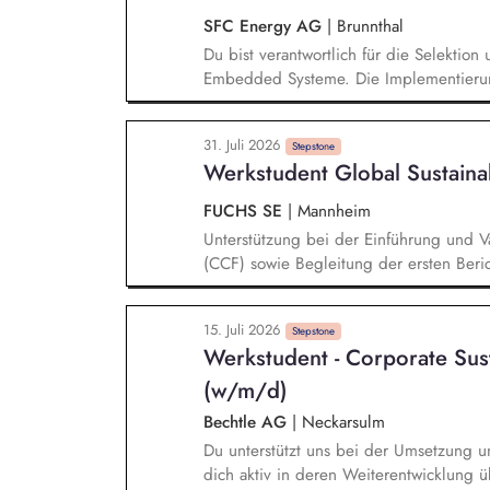
SFC Energy AG
|
Brunnthal
Du bist verantwortlich für die Selektio
Embedded Systeme. Die Implementierung
Embedded Systeme bereitet Dir Spaß. E
C/C++. Du wartest und pflegst die Cod
31. Juli 2026
eng mit anderen Teams der Entwicklun
Stepstone
Werkstudent Global Sustaina
Projekte zu gewährleisten.
FUCHS SE
|
Mannheim
Unterstützung bei der Einführung und Va
(CCF) sowie Begleitung der ersten Beric
Durchführung von Fehler-, Plausibilität
Nachhaltigkeitsstandards und Mitarbeit 
15. Juli 2026
Optimierung von Dashboards und Report
Stepstone
Werkstudent - Corporate Sus
des Geschäftsberichts 2026 mit Schwerp
CSRD-Reporting
(w/m/d)
Bechtle AG
|
Neckarsulm
Du unterstützt uns bei der Umsetzung un
dich aktiv in deren Weiterentwicklung 