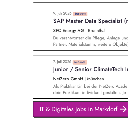
arbeitest du an unterschiedlichen Initi
Nachhaltigkeitsdimensionen und unterstü
9. Juli 2026
unsere Unternehmensprozesse. Ein weiter
Stepstone
SAP Master Data Specialist 
Unterstützung bei der Umsetzung und W
im Bereich Nachhaltigkeit, beispielswe
SFC Energy AG
|
Brunnthal
Taxonomie.
Du verantwortest die Pflege, Anlage un
Partner, Materialstamm, weitere Objekt
Einhaltung definierter Datenstandards e
Validierungsregeln sicher. Dabei unters
7. Juli 2026
SAP S/4HANA Implementation. Du analys
Stepstone
Junior / Senior ClimateTech 
optimierst bestehende Datenprozesse. H
internationalen Teams zusammen.
NetZero GmbH
|
München
Als Praktikant:in bei der NetZero Acad
dein Praktikum individuell gestalten. Je 
und Senior-Praktika an. - Praktikum Sales: Kund:innen beraten, Marktanalysen erstellen,
Verkaufsstrategien für neue Zielgruppen
IT & Digitales Jobs in Markdorf
Marketing: Content erstellen, Kampagn
durchführen - Praktikum Operations: Ku
Betriebsaufgaben übernehmen - Praktiku