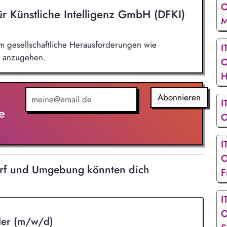
O
r Künstliche Intelligenz GmbH (DFKI)
M
m gesellschaftliche Herausforderungen wie
I
n anzugehen.
O
H
Abonnieren
I
e
O
I
O
dorf und Umgebung könnten dich
F
I
O
ler (m/w/d)