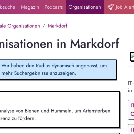
obsuche
Magazin
Podcasts
Organisationen
Job Aler
tale Organisationen
Markdorf
nisationen in Markdorf
Wir haben den Radius dynamisch angepasst, um
mehr Suchergebnisse anzuzeigen.
IT
in 
I
ensanalyse von Bienen und Hummeln, um Artensterben
O
renz zu fördern.
I