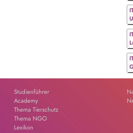
I
U
I
L
I
G
Studienführer
Na
Academy
Ne
Thema Tierschutz
Thema NGO
Lexikon