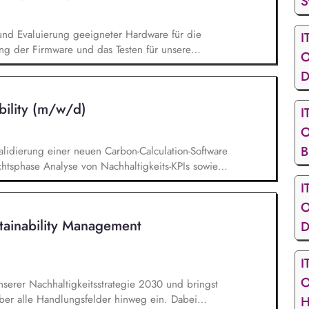
S
n und Evaluierung geeigneter Hardware für die
I
 der Firmware und das Testen für unsere
O
ntwicklung und Test von Embedded Software in
D
ebase von bestehenden Produkten. Du arbeitest
g zusammen, um eine optimale Umsetzung der
bility (m/w/d)
I
O
B
lidierung einer neuen Carbon-Calculation-Software
htsphase Analyse von Nachhaltigkeits-KPIs sowie
s- und Gap-Analysen Bewertung externer
I
an der Weiterentwicklung des KPI-Katalogs
O
ing-Lösungen Unterstützung bei der Erstellung
tainability Management
D
unkt auf der nichtfinanziellen Erklärung und dem
I
O
serer Nachhaltigkeitsstrategie 2030 und bringst
über alle Handlungsfelder hinweg ein. Dabei
H