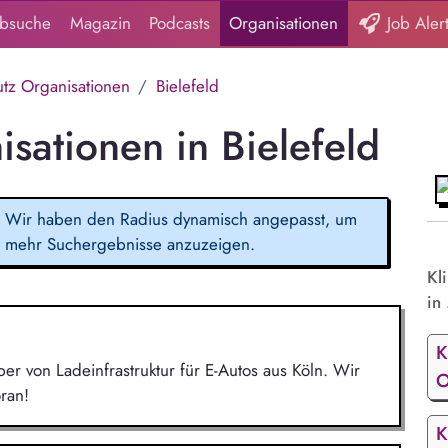
obsuche
Magazin
Podcasts
Organisationen
Job Aler
utz Organisationen
Bielefeld
sationen in Bielefeld
Wir haben den Radius dynamisch angepasst, um
mehr Suchergebnisse anzuzeigen.
Kl
in 
K
r von Ladeinfrastruktur für E-Autos aus Köln. Wir
O
ran!
K