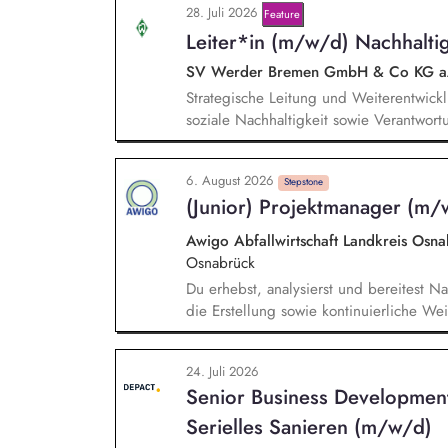
28. Juli 2026
von Unterschriften für Petitionen.
Feature
Leiter*in (m/w/d) Nachhaltig
SV Werder Bremen GmbH & Co KG 
Strategische Leitung und Weiterentwickl
soziale Nachhaltigkeit sowie Verantwortu
Zusammenarbeit mit der Geschäftsführu
fachliche Führung sowie Entwicklung der
6. August 2026
Pflege und Weiterentwicklung des Netz
Stepstone
(Junior) Projektmanager (m/
strategische Entwicklung nachhaltigkeit
Awigo Abfallwirtschaft Landkreis Os
Osnabrück
Du erhebst, analysierst und bereitest Na
die Erstellung sowie kontinuierliche We
nach anerkannten Berichtsstandards (z.
Weiterentwicklung unseres Corporate Car
24. Juli 2026
gemeinsam mit dem Team Maßnahmen zur
Senior Business Developmen
ökologische Nachhaltigkeitskennzahlen,
deren Umsetzung sowie Erfolgskontrolle.
Serielles Sanieren (m/w/d)
Projektmanagement bei unseren Projekte