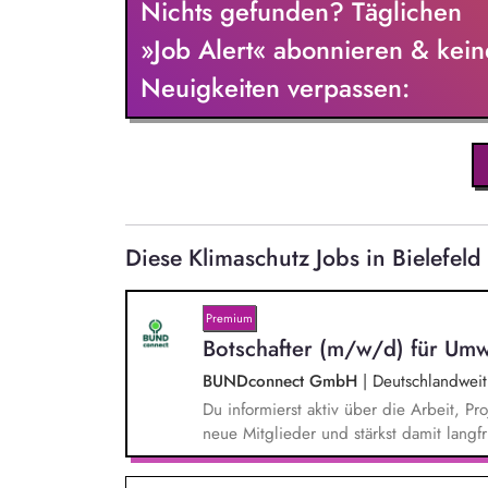
Nichts gefunden? Täglichen
»Job Alert« abonnieren & kein
Neuigkeiten verpassen:
Diese Klimaschutz Jobs in Bielefel
Premium
Botschafter (m/w/d) für Umw
BUNDconnect GmbH
|
Deutschlandweit
Du informierst aktiv über die Arbeit,
neue Mitglieder und stärkst damit langf
beantwortest Fragen zu Umwelt-, Arten
Gewissen. Du unterstützt Kampagnen un