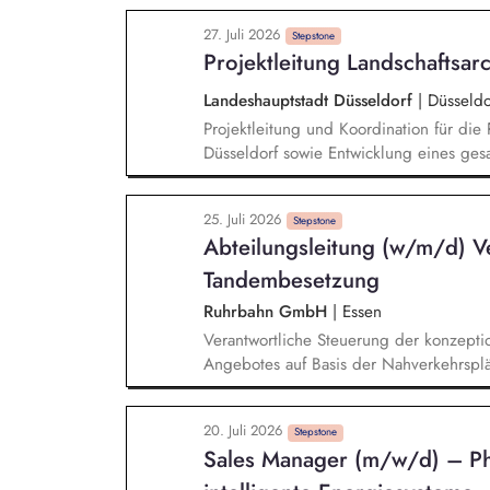
Pflege von Datenbanken Abteilungsorga
27. Juli 2026
Bürotätigkeiten Organisation von Gese
Stepstone
Projektleitung Landschaftsarc
internen und externen Projektpartnern/
Landeshauptstadt Düsseldorf
|
Düsseldo
Projektleitung und Koordination für di
Düsseldorf sowie Entwicklung eines ges
Entsiegelung im Sinne der Klimaanpassu
ökologischen Räumen mit Aufenthaltsqualität für Bürger
25. Juli 2026
über das Projektvolumen in Höhe von 1
Stepstone
Abteilungsleitung (w/m/d) Ve
Fördermitteln kontinuierliche Berichterstattung gegenüber der Amtsleitung und Vertretung
in politischen Gremien Steuerung und Koordination von Informationen und
Tandembesetzung
Projektvorschlägen mit dem internen Pr
Ruhrbahn GmbH
|
Essen
Akteuren
Verantwortliche Steuerung der konzept
Angebotes auf Basis der Nahverkehrspl
Strategische und operative Weiterentw
der Digitalisierung und Weiterentwicklu
20. Juli 2026
kundenorientierten, vernetzten und wirt
Stepstone
Sales Manager (m/w/d) – P
Planung – von der Strategie bis in die 
und Kurzfrist-Maßnahmen.