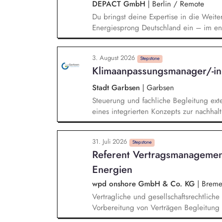
DEPACT GmbH
|
Berlin / Remote
Batteriespeicher und weiteren Zukunftst
Du bringst deine Expertise in die Weite
Energiesprong Deutschland ein – im eng
Markthochlauf und Support im regulator
Development-Standbein: Du akquirierst u
3. August 2026
Vorqualifizierungs-Tool CoPilot und entw
Stepstone
Klimaanpassungsmanager/-i
qualifizierst zudem Bauunternehmen und
Stadt Garbsen
|
Garbsen
Steuerung und fachliche Begleitung exte
eines integrierten Konzepts zur nachhal
Klimaschutz. Analyse klimatischer Risik
Starkregen, Trockenheit). Identifikati
31. Juli 2026
Erarbeitung eines Maßnahmenkatalogs mi
Stepstone
Referent Vertragsmanageme
Umsetzungsstrategien. Integration der 
bestehende Verwaltungsprozesse und St
Energien
wpd onshore GmbH & Co. KG
|
Breme
Vertragliche und gesellschaftsrechtlich
Vorbereitung von Verträgen Begleitung 
gesellschaftsrechtlicher Unterlagen un