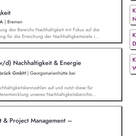
K
keit
aA
|
Bremen
ung des Bereichs Nachhaltigkeit mit Fokus auf die
K
ng für die Erreichung der Nachhaltigkeitsziele in
D
ng und anderen Bereichen. Disziplinarische und
 Mitarbeiter*innen im Bereich Nachhaltigkeit.
werks an Kooperationspartner*innen sowie
K
w/d) Nachhaltigkeit & Energie
sbezogener Partnerschaften.
W
nabrück GmbH
|
Georgsmarienhütte bei
chhaltigkeitskennzahlen auf und nutzt diese für
iterentwicklung unseres Nachhaltigkeitsberichts
 B. VSME). Bei der Berechnung und
bon Footprints (CCF) unterstützt du und leitest
 Emissionsreduzierung ab. Du entwickelst
t & Project Management –
 Klimaziele und Maßnahmen mit und unterstützt
 Darüber hinaus unterstützt du das
n im Bereich Windenergie, Photovoltaik,