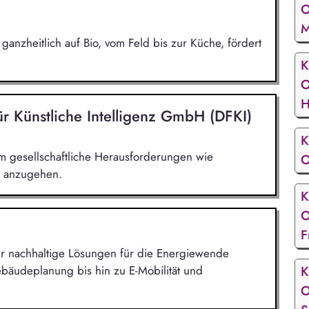
O
M
 ganzheitlich auf Bio, vom Feld bis zur Küche, fördert
K
O
H
r Künstliche Intelligenz GmbH (DFKI)
K
m gesellschaftliche Herausforderungen wie
O
n anzugehen.
K
O
F
 der nachhaltige Lösungen für die Energiewende
bäudeplanung bis hin zu E-Mobilität und
K
O