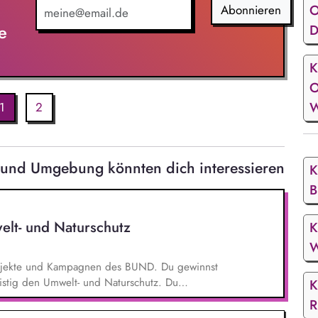
O
Abonnieren
e
D
K
O
W
1
2
d und Umgebung könnten dich interessieren
K
B
elt- und Naturschutz
K
W
 Projekte und Kampagnen des BUND. Du gewinnst
ristig den Umwelt- und Naturschutz. Du
K
- und Klimaschutz nach bestem Wissen und
R
d Aktionen, beispielsweise durch das Sammeln