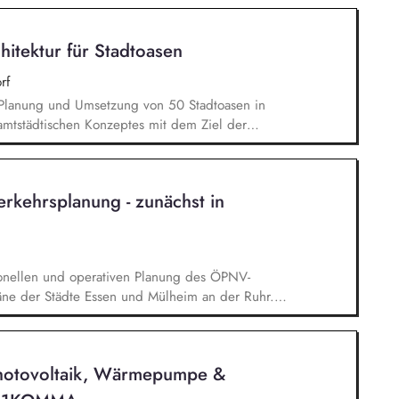
nisatorische Aufgaben und allgemeine
llschafterversammlungen und Kommunikation mit
hitektur für Stadtoasen
Ansprechpartnern
rf
e Planung und Umsetzung von 50 Stadtoasen in
amtstädtischen Konzeptes mit dem Ziel der
ng und Biodiversität zur Schaffung von
*innen Finanzmittelverantwortung
0 Millionen Euro sowie die Akquise von
rkehrsplanung - zunächst in
ojektteam sowie anderen städtischen und externen
ionellen und operativen Planung des ÖPNV-
äne der Städte Essen und Mülheim an der Ruhr.
icklung der Fahrplanung und das Hand in Hand mit
ng der Fähigkeiten des Teams. Sicherstellung der
schaftlichen Angebotsqualität durch eine adäquate
hotovoltaik, Wärmepumpe &
operative Fahrplanung, einschließlich Baustellen