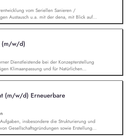
hemen der Energiewirtschaft.
rentwicklung vom Seriellen Sanieren /
en Austausch u.a. mit der dena, mit Blick auf
ischen Umfeld und der Stakeholder. Business-
nd verantwortest eigenständig Projekte für unser
ickelst / implementierst die Skalierung. Du
n (m/w/d)
 Systemanbieter als Angebotspartner.
rner Dienstleistende bei der Konzepterstellung
tigen Klimaanpassung und für Natürlichen
en und Betroffenheiten der Kommune (z. B. Hitze,
on kommunaler Handlungsfelder der Klimaanpassung.
t Priorisierung zur Entwicklung von
nt (m/w/d) Erneuerbare
Klimaanpassung als Querschnittsaufgabe in
rukturen.
n
e Aufgaben, insbesondere die Strukturierung und
von Gesellschaftsgründungen sowie Erstellung
d Vertragszusammenfassungen Verwaltung und