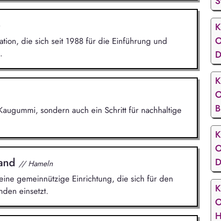
S
K
O
on, die sich seit 1988 für die Einführung und
.
D
K
O
B
 Kaugummi, sondern auch ein Schritt für nachhaltige
K
O
land
D
// Hameln
ine gemeinnützige Einrichtung, die sich für den
K
den einsetzt.
O
H