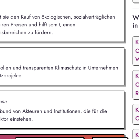
We
sie den Kauf von ökologischen, sozialverträglichen
in
ren Preisen und hilft somit, einen
nsbereichen zu fördern.
K
O
W
nnvollen und transparenten Klimaschutz in Unternehmen
zprojekte.
K
O
R
onn
K
bund von Akteuren und Institutionen, die für die
O
tor einstehen.
K