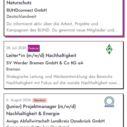
Naturschutz
BUNDconnect GmbH
Deutschlandweit
Du informierst aktiv über die Arbeit, Projekte und
Kampagnen des BUND. Du gewinnst neue Mitglieder und
stärkst damit langfristig den Umwelt- und Naturschutz. Du
beantwortest Fragen zu Umwelt-, Arten- und Klimaschutz nach
28. Juli 2026
bestem Wissen und Gewissen. Du unterstützt Kampagnen
Feature
Leiter*in (m/w/d) Nachhaltigkeit
und Aktionen, beispielsweise durch das Sammeln von
Unterschriften für Petitionen.
SV Werder Bremen GmbH & Co KG aA
Bremen
Strategische Leitung und Weiterentwicklung des Bereichs
Nachhaltigkeit mit Fokus auf die soziale Nachhaltigkeit sowie
Verantwortung für die Erreichung der Nachhaltigkeitsziele in
Zusammenarbeit mit der Geschäftsführung und anderen
6. August 2026
Bereichen. Disziplinarische und fachliche Führung sowie
Stepstone
(Junior) Projektmanager (m/w/d)
Entwicklung der Mitarbeiter*innen im Bereich Nachhaltigkeit.
Nachhaltigkeit & Energie
Pflege und Weiterentwicklung des Netzwerks an
Kooperationspartner*innen sowie strategische Entwicklung
Awigo Abfallwirtschaft Landkreis Osnabrück GmbH
nachhaltigkeitsbezogener Partnerschaften.