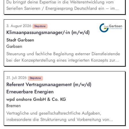
Du bringst deine Expertise in die Weiterentwicklung vom
Seriellen Sanieren / Energiesprong Deutschland ein – im
engen Austausch u.a. mit der dena, mit Blick auf
Markthochlauf und Support im regulatorischen Umfeld und
3. August 2026
der Stakeholder. Business-Development-Standbein: Du
Stepstone
Klimaanpassungsmanager/-in (m/w/d)
akquirierst und verantwortest eigenständig Projekte für unser
Vorqualifizierungs-Tool CoPilot und entwickelst /
Stadt Garbsen
implementierst die Skalierung. Du qualifizierst zudem
Garbsen
Bauunternehmen und Systemanbieter als Angebotspartner.
Steuerung und fachliche Begleitung externer Dienstleistende
bei der Konzepterstellung eines integrierten Konzepts zur
nachhaltigen Klimaanpassung und für Natürlichen
Klimaschutz. Analyse klimatischer Risiken und Betroffenheiten
31. Juli 2026
der Kommune (z. B. Hitze, Starkregen, Trockenheit).
Stepstone
Referent Vertragsmanagement (m/w/d)
Identifikation kommunaler Handlungsfelder der
Erneuerbare Energien
Klimaanpassung. Erarbeitung eines Maßnahmenkatalogs mit
Priorisierung zur Entwicklung von Umsetzungsstrategien.
wpd onshore GmbH & Co. KG
Integration der Klimaanpassung als Querschnittsaufgabe in
Bremen
bestehende Verwaltungsprozesse und Strukturen.
Vertragliche und gesellschaftsrechtliche Aufgaben,
insbesondere die Strukturierung und Vorbereitung von
Verträgen Begleitung von Gesellschaftsgründungen sowie