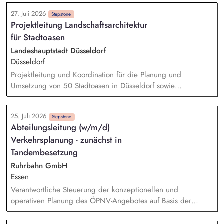
Erstellung gesellschaftsrechtlicher Unterlagen und
27. Juli 2026
Vertragszusammenfassungen Verwaltung und Pflege von
Stepstone
Projektleitung Landschaftsarchitektur
Datenbanken Abteilungsorganisatorische Aufgaben und
für Stadtoasen
allgemeine Bürotätigkeiten Organisation von
Gesellschafterversammlungen und Kommunikation mit
Landeshauptstadt Düsseldorf
internen und externen Projektpartnern/Ansprechpartnern
Düsseldorf
Projektleitung und Koordination für die Planung und
Umsetzung von 50 Stadtoasen in Düsseldorf sowie
Entwicklung eines gesamtstädtischen Konzeptes mit dem Ziel
der Entsiegelung im Sinne der Klimaanpassung und
25. Juli 2026
Biodiversität zur Schaffung von ökologischen Räumen mit
Stepstone
Abteilungsleitung (w/m/d)
Aufenthaltsqualität für Bürger*innen
Verkehrsplanung - zunächst in
Finanzmittelverantwortung über das Projektvolumen in Höhe
von 10 Millionen Euro sowie die Akquise von Fördermitteln
Tandembesetzung
kontinuierliche Berichterstattung gegenüber der Amtsleitung
Ruhrbahn GmbH
und Vertretung in politischen Gremien Steuerung und
Essen
Koordination von Informationen und Projektvorschlägen mit
Verantwortliche Steuerung der konzeptionellen und
dem internen Projektteam sowie anderen städtischen und
operativen Planung des ÖPNV-Angebotes auf Basis der
externen Akteuren
Nahverkehrspläne der Städte Essen und Mülheim an der
Ruhr. Strategische und operative Weiterentwicklung der