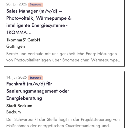
20. Juli 2026
Fahrplanung und das Hand in Hand mit der Digitalisierung
Stepstone
Sales Manager (m/w/d) –
und Weiterentwicklung der Fähigkeiten des Teams.
Photovoltaik, Wärmepumpe &
Sicherstellung der kundenorientierten, vernetzten und
wirtschaftlichen Angebotsqualität durch eine adäquate
intelligente Energiesysteme -
Planung – von der Strategie bis in die operative
1KOMMA...
Fahrplanung, einschließlich Baustellen und Kurzfrist-
1komma5° GmbH
Maßnahmen.
Göttingen
Berate und verkaufe mit uns ganzheitliche Energielösungen –
von Photovoltaikanlagen über Stromspeicher, Wärmepumpen
und Wallboxen bis hin zu unserem intelligenten
Energiemanagementsystem „Heartbeat
14. Juli 2026
Stepstone
Fachkraft (m/w/d) für
Sanierungsmanagement oder
Energieberatung
Stadt Beckum
Beckum
Der Schwerpunkt der Stelle liegt in der Projektsteuerung von
Maßnahmen der energetischen Quartierssanierung und