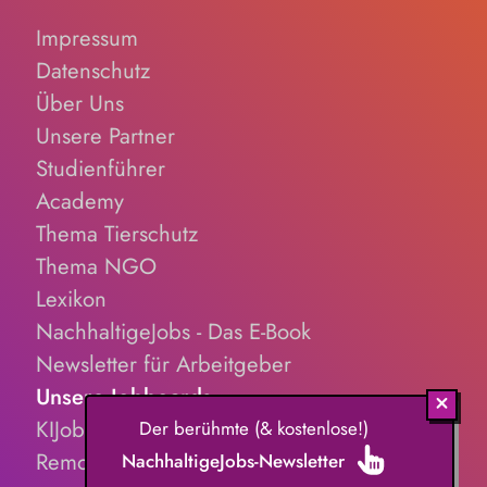
Impressum
Datenschutz
Über Uns
Unsere Partner
Studienführer
Academy
Thema Tierschutz
Thema NGO
Lexikon
NachhaltigeJobs - Das E-Book
Newsletter für Arbeitgeber
Unsere Jobboards
KIJobs.de
Der berühmte (& kostenlose!)
RemoteJobs.de
NachhaltigeJobs-Newsletter