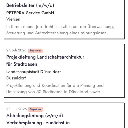
Betriebsleiter (m/w/d)
und individuellen Stärken. Begleitung in lebenspraktischen
Bereichen (Alltag, Schule, Freizeit, Verantwortung).
RETERRA Service GmbH
Zusammenarbeit mit Eltern, Sorgeberechtigten, Schulen,
Viersen
Therapeut*innen und Jugendämtern.
In Ihrem neuen Job dreht sich alles um die Überwachung,
Steuerung und Aufrechterhaltung eines reibungslosen,
sicheren und effizienten Betriebs der Kompostierungsanlage.
Sie überwachen und steuern den Rotteprozess sowie das
27. Juli 2026
Qualitätssicherungsprogramm, dokumentieren Mess- und
Stepstone
Projektleitung Landschaftsarchitektur
Arbeitsergebnisse und optimieren kontinuierlich die
für Stadtoasen
Anlagenleistung sowie die Verfahrensabläufe. Dabei haben
Sie gesetzliche Pflichten (insb. aus dem Arbeits-, Umwelt- und
Landeshauptstadt Düsseldorf
Brandschutz) sowie die Fristen für Instandhaltungen und
Düsseldorf
Prüfintervalle stets im Blick und stellen deren Einhaltung
Projektleitung und Koordination für die Planung und
sicher.
Umsetzung von 50 Stadtoasen in Düsseldorf sowie
Entwicklung eines gesamtstädtischen Konzeptes mit dem Ziel
der Entsiegelung im Sinne der Klimaanpassung und
25. Juli 2026
Biodiversität zur Schaffung von ökologischen Räumen mit
Stepstone
Abteilungsleitung (w/m/d)
Aufenthaltsqualität für Bürger*innen
Verkehrsplanung - zunächst in
Finanzmittelverantwortung über das Projektvolumen in Höhe