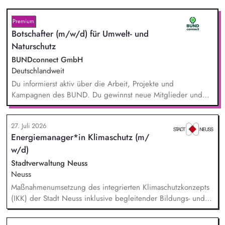
Premium
Botschafter (m/w/d) für Umwelt- und
Naturschutz
BUNDconnect GmbH
Deutschlandweit
Du informierst aktiv über die Arbeit, Projekte und
Kampagnen des BUND. Du gewinnst neue Mitglieder und
stärkst damit langfristig den Umwelt- und Naturschutz. Du
beantwortest Fragen zu Umwelt-, Arten- und Klimaschutz nach
27. Juli 2026
bestem Wissen und Gewissen. Du unterstützt Kampagnen
Energiemanager*in Klimaschutz (m/
und Aktionen, beispielsweise durch das Sammeln von
w/d)
Unterschriften für Petitionen.
Stadtverwaltung Neuss
Neuss
Maßnahmenumsetzung des integrierten Klimaschutzkonzepts
(IKK) der Stadt Neuss inklusive begleitender Bildungs- und
Öffentlichkeitsarbeit sowie Fortschreibung des IKK.
Monitoring und Berichterstattung zu den ca. 60 städtischen