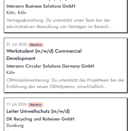
Angebotserstellung ein. Außerdem verantwortest du das
Interzero Business Solutions GmbH
Schnittstellenmanagement, d.h. du unterstützt fachlich den
Köln, Köln
Vertrieb und sorgst für die Aufbereitung der erforderlichen
Vertragsabwicklung: Du unterstützt unser Team bei der
Antragsunterlagen des Betriebs.
administrativen Abwicklung von Verträgen im Bereich
Batterierücknahme. Auftragsbewertung: Du prüfst eingehende
Kundenanfragen, bewertest diese nach definierten Vorgaben
21. Juli 2026
und bereitest sie für die weitere Bearbeitung vor.
Stepstone
Werkstudent (m/w/d) Commercial
Auftragseingabe: Du erfasst und pflegst Aufträge sorgfältig in
Development
unseren Systemen und stellst eine hohe Datenqualität sicher.
Kundenservice: Du unterstützt bei der schriftlichen und
Interzero Circular Solutions Germany GmbH
telefonischen Kommunikation mit Kunden sowie internen und
Köln
externen Ansprechpartnern.
CRM-Implementierung: Du unterstützt das Projektteam bei der
Einführung des neuen CRM-Systems, einschließlich
Datenpflege, Testing und Begleitung des Rollouts.
Tagesgeschäft Commercial Development: Du übernimmst
17. Juli 2026
operative Aufgaben im Tagesgeschäft, etwa die Pflege von
Stepstone
Leiter Umweltschutz (m/w/d)
Dashboards, die Betreuung des Reklamationstools sowie die
Vorbereitung von Unterlagen für Board-Meetings.
DK Recycling und Roheisen GmbH
Kommunikation & Vertriebsunterstützung: Du unterstützt die
Duisburg