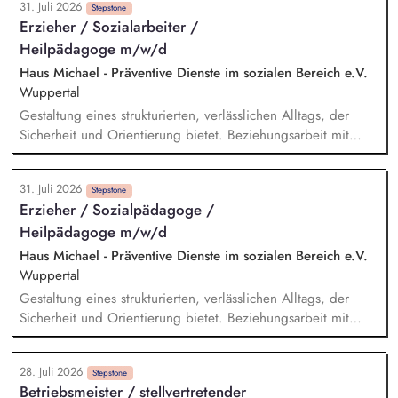
31. Juli 2026
PV-Anlagen sowie Planung weiterer Anlageninstallationen.
Stepstone
Erzieher / Sozialarbeiter /
Prüfung, Planung und Umsetzung von Modellen zu Energy-
Heilpädagoge m/w/d
Sharing und/oder Strombilanzkreismodellen. Eigenständige
Fördermittelakquise und Durchführung von Förderprojekten
Haus Michael - Präventive Dienste im sozialen Bereich e.V.
in den Bereichen regenerative Energien sowie
Wuppertal
energiesparendes Bauen und Sanieren.
Gestaltung eines strukturierten, verlässlichen Alltags, der
Sicherheit und Orientierung bietet. Beziehungsarbeit mit
Kindern und Jugendlichen unter Berücksichtigung ihrer
individuellen Lebensgeschichten. Systemisches Denken:
31. Juli 2026
Zusammenhänge erkennen, Verhalten einordnen, Muster
Stepstone
Erzieher / Sozialpädagoge /
verstehen. Förderung von Identitätsentwicklung, Selbstwert
Heilpädagoge m/w/d
und individuellen Stärken. Begleitung in lebenspraktischen
Bereichen (Alltag, Schule, Freizeit, Verantwortung).
Haus Michael - Präventive Dienste im sozialen Bereich e.V.
Zusammenarbeit mit Eltern, Sorgeberechtigten, Schulen,
Wuppertal
Therapeut*innen und Jugendämtern.
Gestaltung eines strukturierten, verlässlichen Alltags, der
Sicherheit und Orientierung bietet. Beziehungsarbeit mit
Kindern und Jugendlichen unter Berücksichtigung ihrer
individuellen Lebensgeschichten. Systemisches Denken:
28. Juli 2026
Zusammenhänge erkennen, Verhalten einordnen, Muster
Stepstone
Betriebsmeister / stellvertretender
verstehen. Förderung von Identitätsentwicklung, Selbstwert