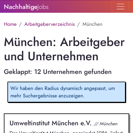
Nachhaltige
Jobs
Home
Arbeitgeberverzeichnis
München
München: Arbeitgeber
und Unternehmen
Geklappt: 12 Unternehmen gefunden
Wir haben den Radius dynamisch angepasst, um
mehr Suchergebnisse anzuzeigen.
Umweltinstitut München e.V.
// München
Das Umweltinstitut München, gegründet 1986, liefert