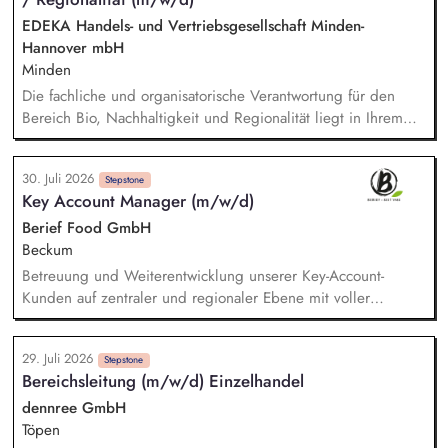
EDEKA Handels- und Vertriebsgesellschaft Minden-
Hannover mbH
Minden
Die fachliche und organisatorische Verantwortung für den
Bereich Bio, Nachhaltigkeit und Regionalität liegt in Ihrem
Aufgabenbereich. Neue Ideen bringen Sie aktiv ein,
gestalten Veränderungen kreativ mit und treiben die
30. Juli 2026
strategische Weiterentwicklung des Bereichs mit analytischem
Stepstone
Key Account Manager (m/w/d)
Denken voran. Sortiments- und Nachhaltigkeitsstrategien
entwickeln Sie weiter und setzen Impulse für ein
Berief Food GmbH
zukunftsfähiges Angebot und stellen dabei sicher, dass
Beckum
relevante Qualitäts-, Nachhaltigkeits- und
Betreuung und Weiterentwicklung unserer Key-Account-
Zertifizierungsanforderungen berücksichtigt werden. Sie
Kunden auf zentraler und regionaler Ebene mit voller
analysieren Markt-, Kunden- und Sortimentsentwicklungen und
Umsatz-, Absatz- und Ertragsverantwortung. Entwicklung und
leiten daraus konkrete Maßnahmen ab. Potenziale für
Umsetzung kundenindividueller Distributions- und
nachhaltige, regionale und biologische Sortimente
29. Juli 2026
Wachstumsstrategien sowie Identifikation neuer
Stepstone
Bereichsleitung (m/w/d) Einzelhandel
identifizieren Sie und begleiten deren Umsetzung.
Geschäftsfelder. Kontinuierliche Analyse von Markt- und
Wettbewerbsentwicklungen sowie Ableitung gezielter
dennree GmbH
Maßnahmen auch im Sinne des Category-Managements.
Töpen