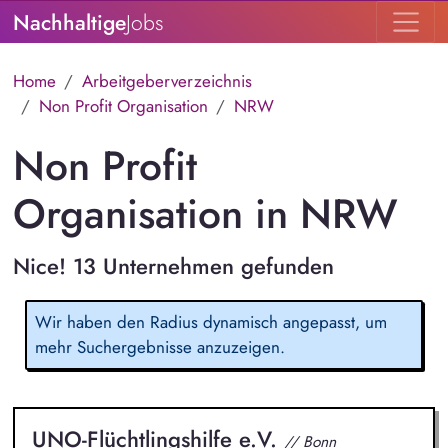
Nachhaltige
Jobs
Home
Arbeitgeberverzeichnis
Non Profit Organisation
NRW
Non Profit
Organisation in NRW
Nice! 13 Unternehmen gefunden
Wir haben den Radius dynamisch angepasst, um
mehr Suchergebnisse anzuzeigen.
UNO-Flüchtlingshilfe e.V.
// Bonn