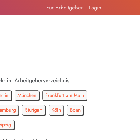
t
Für Arbeitgeber
Login
hr im Arbeitgeberverzeichnis
erlin
München
Frankfurt am Main
amburg
Stuttgart
Köln
Bonn
eipzig