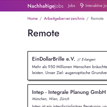
Nachhaltige
Jobs
Jobs
Interaktive J
Home
Arbeitgeberverzeichnis
Remote
Remote
EinDollarBrille e.V.
// Erlangen
Mehr als 950 Millionen Menschen bräuchten 
leisten. Unser Ziel: augenoptische Grundver
Intep - Integrale Planung Gmb
München, Wien, Zürich
Intep ist ein interdisziplinäres Beratungs