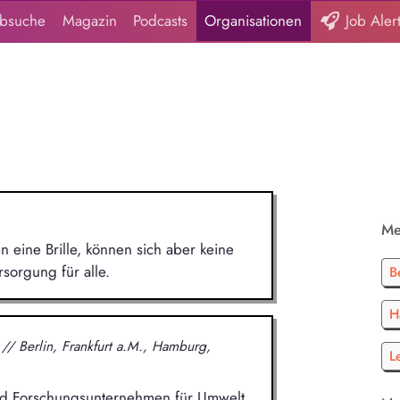
obsuche
Magazin
Podcasts
Organisationen
Job Aler
Me
eine Brille, können sich aber keine
sorgung für alle.
B
H
H
// Berlin, Frankfurt a.M., Hamburg,
L
- und Forschungsunternehmen für Umwelt,