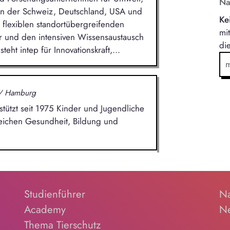
Na
 in der Schweiz, Deutschland, USA und
Ke
r flexiblen standortübergreifenden
mi
ur und den intensiven Wissensaustausch
di
teht intep für Innovationskraft,...
/ Hamburg
tützt seit 1975 Kinder und Jugendliche
reichen Gesundheit, Bildung und
Studienführer
Na
Academy
Ne
Thema Tierschutz