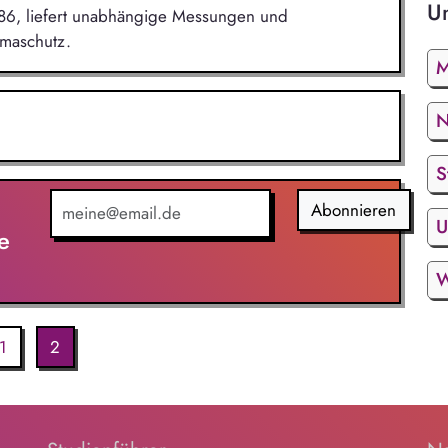
U
86, liefert unabhängige Messungen und
imaschutz.
M
N
S
Abonnieren
U
e
W
1
2