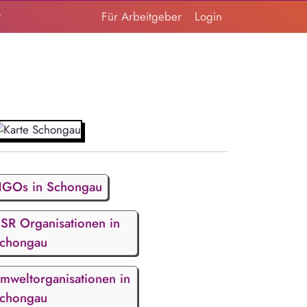
t
Für Arbeitgeber
Login
GOs in Schongau
SR Organisationen in
chongau
mweltorganisationen in
chongau