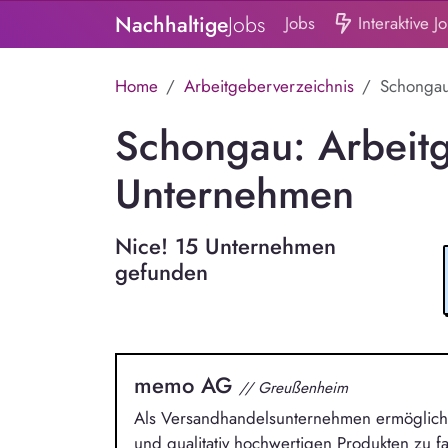
Nachhaltige
Jobs
Jobs
Interaktive J
Home
Arbeitgeberverzeichnis
Schonga
Schongau: Arbeit
Unternehmen
Nice! 15 Unternehmen
gefunden
memo AG
// Greußenheim
Als Versandhandelsunternehmen ermöglicht 
und qualitativ hochwertigen Produkten zu fai