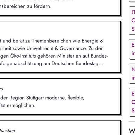
nsbereichen zu fördern.
I
O
S
cht und berät zu Themenbereichen wie Energie &
E
erheit sowie Umweltrecht & Governance. Zu den
i
en Öko-Instituts gehören Ministerien auf Bundes-
ikfolgenabschätzung am Deutschen Bundestag...
N
i
rt
E
er Region Stuttgart moderne, flexible,
O
tät ermöglichen.
S
We
München