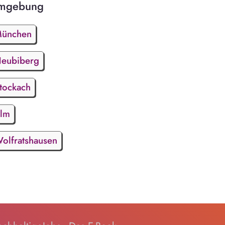
mgebung
ünchen
eubiberg
tockach
lm
olfratshausen