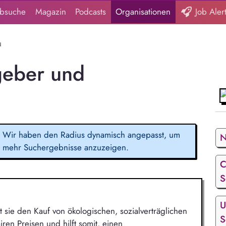
obsuche
Magazin
Podcasts
Organisationen
Job Aler
u
geber und
Wir haben den Radius dynamisch angepasst, um
N
mehr Suchergebnisse anzuzeigen.
C
S
U
sie den Kauf von ökologischen, sozialverträglichen
S
ren Preisen und hilft somit, einen