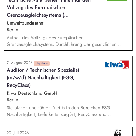
zweckmäßigen Arbeitsplatzgestaltung, Überwachung der
Vollzug des Europäischen
Einhaltung von Gesundheits-, Arbeitsschutz- und
Unfallverhütungsvorschriften.
Grenzausgleichs­systems (...
Umweltbundesamt
Berlin
Aufbau des Vollzugs des Europäischen
Grenzausgleichssystems Durchführung der gesetzlichen
Vollzugsaufgaben in der Umsetzung des CBAM in
Zusammenarbeit mit anderen Facheinheiten der DEHSt, vor
7. August 2026
allem: - Prüfung von CBAM-Berichten und ‑Erklärungen sowie
Stepstone
Auditor / Technischer Spezialist
Prüfung, Aufbereitung und Bewertung der erhobenen
(m/w/d) Nachhaltigkeit (ESG,
Emissionsdaten - Mitwirkung bei der Durchführung von
Rechtsmittelverfahren - Kommunikation mit Importeuren sowie
RecyClass)
dem Zoll und der Europäischen Kommission - Erarbeitung von
Kiwa Deutschland GmbH
Strategien und Konzepten für den einheitlichen Vollzug der
Berlin
rechtlichen Regelungen zum CBAM und deren
Sie planen und führen Audits in den Bereichen ESG,
Weiterentwicklung
Nachhaltigkeit, Lieferkettensorgfalt, RecyClass und
Kreislaufwirtschaft eigenständig oder im Team durch. Sie
bewerten Unternehmen hinsichtlich gesetzlicher, normativer
20. Juli 2026
und kundenspezifischer Nachhaltigkeits- und Compliance-