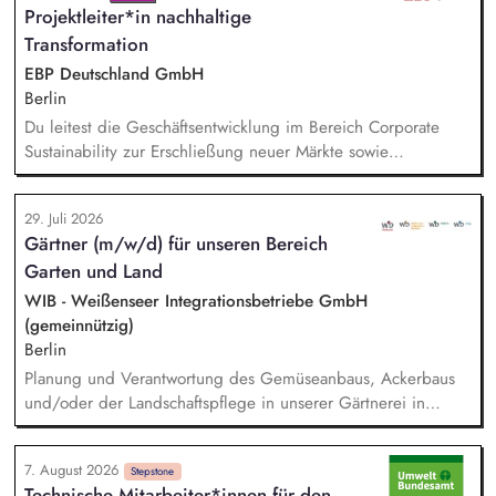
Projektleiter*in nachhaltige
unseren Partnern der Branche.
Transformation
EBP Deutschland GmbH
Berlin
Du leitest die Geschäftsentwicklung im Bereich Corporate
Sustainability zur Erschließung neuer Märkte sowie
Entwicklung von Geschäftsmodellen. Dabei arbeitest du eng
mit einem bestehenden Team zusammen und entwickelst
29. Juli 2026
dieses gemeinsam mit erfahrenen Projektleiter*innen weiter.
Gärtner (m/w/d) für unseren Bereich
Zu Deinen Aufgaben gehören vor allem:
Garten und Land
Strategieentwicklung: Entwurf und Umsetzung von
Wachstumsstrategie und Geschäftsmodellen, Trendanalysen:
WIB - Weißenseer Integrationsbetriebe GmbH
Frühzeitige Identifikation von Branchen- und
(gemeinnützig)
Regulatoriktrends, Partnermanagement: Aufbau von
Berlin
strategischen Partnerschaften, Kooperationen und
Planung und Verantwortung des Gemüseanbaus, Ackerbaus
Netzwerken, Akquisition von Aufträgen, Neukunden und
und/oder der Landschaftspflege in unserer Gärtnerei in
Projekten.
Berlin-Malchow, Umsetzung eines zertifizierten Bio-Anbaus,
fachliche Anleitung und Unterstützung der Teilnehmenden
7. August 2026
und Beschäftigten, Organisation der Arbeitsabläufe und einer
Stepstone
Technische Mitarbeiter*innen für den