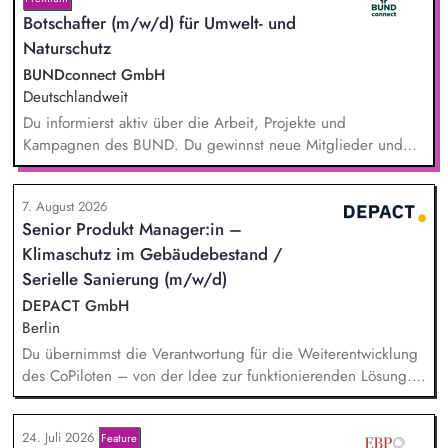
Botschafter (m/w/d) für Umwelt- und
Naturschutz
BUNDconnect GmbH
Deutschlandweit
Du informierst aktiv über die Arbeit, Projekte und
Kampagnen des BUND. Du gewinnst neue Mitglieder und
stärkst damit langfristig den Umwelt- und Naturschutz. Du
beantwortest Fragen zu Umwelt-, Arten- und Klimaschutz nach
7. August 2026
bestem Wissen und Gewissen. Du unterstützt Kampagnen
Senior Produkt Manager:in –
und Aktionen, beispielsweise durch das Sammeln von
Klimaschutz im Gebäudebestand /
Unterschriften für Petitionen.
Serielle Sanierung (m/w/d)
DEPACT GmbH
Berlin
Du übernimmst die Verantwortung für die Weiterentwicklung
des CoPiloten – von der Idee zur funktionierenden Lösung.
Im Zentrum stehen die Umsetzung und Implementierung: Du
verstehst die zugrunde liegenden Prozesse, optimierst sie,
24. Juli 2026
Feature
und entwickelst daraus unser Produkt weiter, zusammen mit