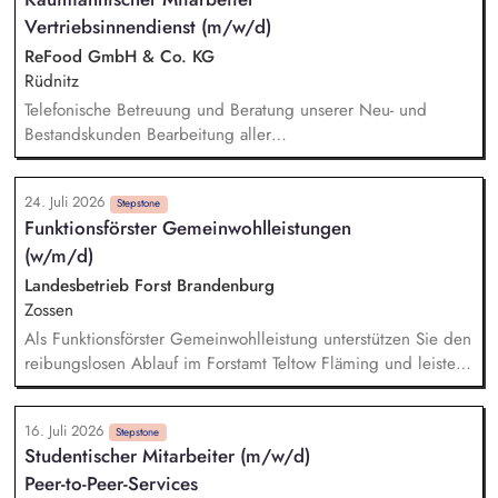
Vorbereitung, Steuerung, Durchführung und Nachbereitung
Vertriebsinnendienst (m/w/d)
von Terminen mit satzungsgemäßen Gremien (Kuratorium,
Beirat). Analyse, Bewertung und Ausarbeitung von
ReFood GmbH & Co. KG
Entscheidungsvorlagen sowie von strategischen und
Rüdnitz
operativen Aufgabenstellungen.
Telefonische Betreuung und Beratung unserer Neu- und
Bestandskunden Bearbeitung aller
kaufmännischen/administrativen Themen im Tagesgeschäft
Unterstützung der Kollegen im Außendienst bei der Pflege
24. Juli 2026
und Qualifizierung der Kundendaten sowie bei der Termin-
Stepstone
Funktionsförster Gemeinwohlleistungen
und Angebotsverfolgung Erstellung und Prüfung der
(w/m/d)
monatlichen Provisionsabrechnungen Bearbeitung der
Tagesberichte unserer Außendienstmitarbeiter Pflege der
Landesbetrieb Forst Brandenburg
Kundenanlage & Stammdatenverwaltung Bearbeitung von
Zossen
Reklamationen und Erarbeitung von Lösungen für
Als Funktionsförster Gemeinwohlleistung unterstützen Sie den
Kundenanliegen
reibungslosen Ablauf im Forstamt Teltow Fläming und leisten
damit einen sinnstiftenden Beitrag für Forstwirtschaft, Umwelt-
und Naturschutz. Planen, Koordinieren und Abstimmen aller
16. Juli 2026
Angelegenheiten des forstlichen Arten-, Biotop- und
Stepstone
Studentischer Mitarbeiter (m/w/d)
Gebietsschutzes im Forstamt und anleiten der
Peer-to-Peer-Services
Revierleiter/innen auf diesem Fachgebiet, Zusammenarbeit