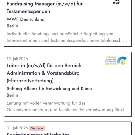
Fundraising Manager (m/w/d) für
Anforderungen und erstellen aussagekräftige Auditberichte.
Testamentsspenden
Sie prüfen Audit- und Bewertungsergebnisse, bewerten
Korrekturmaßnahmen und stellen die Einhaltung relevanter
WWF Deutschland
Standards und Zertifizierungsanforderungen sicher.
Berlin
Individuelle Beratung und persönliche Begleitung von
Interessent:innen und Testamentsspender:innen telefonisch,
per E-Mail sowie bei persönlichen Gesprächen. Strategische
Weiterentwicklung des Erbschaftsfundraisings und der Donor
15. Juli 2026
Journeys – von der Lead-Akquise über Stewardship bis hin
Leiter:in (m/w/d) für den Bereich
zur individuellen Förder:innen-Kommunikation. Systematische
Administration & Vorstandsbüro
Planung, Steuerung und Umsetzung von Werbemaßnahmen,
Nachlass-Mailings oder Telefonie-Aktionen sowie die
(Elternzeitvertretung)
Durchführung von analogen und digitalen Veranstaltungen.
Stiftung Allianz für Entwicklung und Klima
Berlin
Leitung mit voller Verantwortung für das
Gesamtvorstandsbüro und fachlicher Teilverantwortung für die
Mitarbeitenden der Vorstandsbüros. Budgetsteuerung
Vorstandsbüro. Management des Berichtswesens; Steuerung
31. Juli 2026
und Sicherstellung der fristgerechten Abgabe. Inhaltliche
Stepstone
Kaufmännischer Mitarbeiter