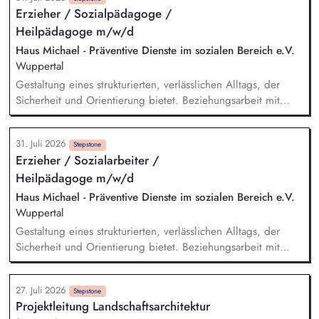
technische Machbarkeit von Photovoltaik-Projekten, erstellen
Erzieher / Sozialpädagoge /
die Projektplanung und entwickeln individuelle Lösungen für
Heilpädagoge m/w/d
unsere Kunden. Zu Ihren Aufgaben gehören außerdem die
Erstellung von Angeboten, die Materialplanung sowie die
Haus Michael - Präventive Dienste im sozialen Bereich e.V.
Beschaffung aller erforderlichen Komponenten wie Module,
Wuppertal
Wechselrichter und Unterkonstruktionen.
Gestaltung eines strukturierten, verlässlichen Alltags, der
Sicherheit und Orientierung bietet. Beziehungsarbeit mit
Kindern und Jugendlichen unter Berücksichtigung ihrer
individuellen Lebensgeschichten. Systemisches Denken:
31. Juli 2026
Zusammenhänge erkennen, Verhalten einordnen, Muster
Stepstone
Erzieher / Sozialarbeiter /
verstehen. Förderung von Identitätsentwicklung, Selbstwert
Heilpädagoge m/w/d
und individuellen Stärken. Begleitung in lebenspraktischen
Bereichen (Alltag, Schule, Freizeit, Verantwortung).
Haus Michael - Präventive Dienste im sozialen Bereich e.V.
Zusammenarbeit mit Eltern, Sorgeberechtigten, Schulen,
Wuppertal
Therapeut*innen und Jugendämtern.
Gestaltung eines strukturierten, verlässlichen Alltags, der
Sicherheit und Orientierung bietet. Beziehungsarbeit mit
Kindern und Jugendlichen unter Berücksichtigung ihrer
individuellen Lebensgeschichten. Systemisches Denken:
27. Juli 2026
Zusammenhänge erkennen, Verhalten einordnen, Muster
Stepstone
Projektleitung Landschaftsarchitektur
verstehen. Förderung von Identitätsentwicklung, Selbstwert