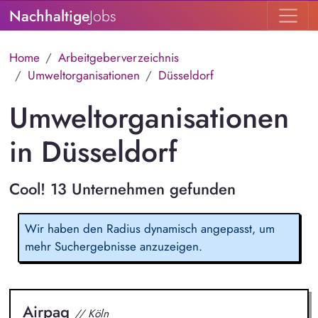
Nachhaltige
Jobs
Home
Arbeitgeberverzeichnis
Umweltorganisationen
Düsseldorf
Umweltorganisationen
in Düsseldorf
Cool! 13 Unternehmen gefunden
Wir haben den Radius dynamisch angepasst, um
mehr Suchergebnisse anzuzeigen.
Airpaq
// Köln