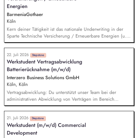
wirtschaftlichen Angebotsqualität durch eine adäquate
Energien
Planung – von der Strategie bis in die operative
BarmeniaGothaer
Fahrplanung, einschließlich Baustellen und Kurzfrist-
Köln
Maßnahmen.
Kern deiner Tätigkeit ist das nationale Underwriting in der
Sparte Technische Versicherung / Erneuerbare Energien (u.a.
für Kraftwerke aller Art, mit Schwerpunkt Windkraftanlagen,
Photovoltaikanlagen, Biogasanlagen, Batteriespeichersysteme,
22. Juli 2026
Wasserstofferzeugung, v.a. aber auch für Anlagen und Geräte
Stepstone
Werkstudent Vertragsabwicklung
im klassischen Maschinenbau). Du bringst dein Know-how bei
Batterierücknahme (m/w/d)
der Risikoanalyse und -bewertung, Prämienermittlung sowie
Angebotserstellung ein. Außerdem verantwortest du das
Interzero Business Solutions GmbH
Schnittstellenmanagement, d.h. du unterstützt fachlich den
Köln, Köln
Vertrieb und sorgst für die Aufbereitung der erforderlichen
Vertragsabwicklung: Du unterstützt unser Team bei der
Antragsunterlagen des Betriebs.
administrativen Abwicklung von Verträgen im Bereich
Batterierücknahme. Auftragsbewertung: Du prüfst eingehende
Kundenanfragen, bewertest diese nach definierten Vorgaben
21. Juli 2026
und bereitest sie für die weitere Bearbeitung vor.
Stepstone
Werkstudent (m/w/d) Commercial
Auftragseingabe: Du erfasst und pflegst Aufträge sorgfältig in
Development
unseren Systemen und stellst eine hohe Datenqualität sicher.