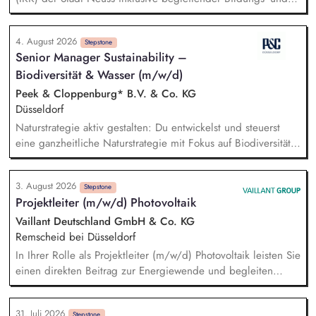
Öffentlichkeitsarbeit sowie Fortschreibung des IKK.
Monitoring und Berichterstattung zu den ca. 60 städtischen
4. August 2026
PV-Anlagen sowie Planung weiterer Anlageninstallationen.
Stepstone
Senior Manager Sustainability –
Prüfung, Planung und Umsetzung von Modellen zu Energy-
Biodiversität & Wasser (m/w/d)
Sharing und/oder Strombilanzkreismodellen. Eigenständige
Fördermittelakquise und Durchführung von Förderprojekten
Peek & Cloppenburg* B.V. & Co. KG
in den Bereichen regenerative Energien sowie
Düsseldorf
energiesparendes Bauen und Sanieren.
Naturstrategie aktiv gestalten: Du entwickelst und steuerst
eine ganzheitliche Naturstrategie mit Fokus auf Biodiversität
und Wasser, um die Auswirkungen unserer
Unternehmensgruppe auf natürliche Ökosysteme gezielt zu
3. August 2026
minimieren. Risiken und Chancen analysieren: Du
Stepstone
Projektleiter (m/w/d) Photovoltaik
identifizierst sowie bewertest naturbezogene Auswirkungen,
Risiken und Abhängigkeiten entlang unserer gesamten
Vaillant Deutschland GmbH & Co. KG
Wertschöpfungskette und leitest daraus wirksame Maßnahmen
Remscheid bei Düsseldorf
ab. Ziele und KPIs steuern: Du definierst klare Ziele,
In Ihrer Rolle als Projektleiter (m/w/d) Photovoltaik leisten Sie
Messgrößen und Maßnahmenpläne und setzt diese in enger
einen direkten Beitrag zur Energiewende und begleiten
Zusammenarbeit mit den relevanten Fachbereichen
Photovoltaik-Projekte von der ersten Planung bis zur
erfolgreich um.
erfolgreichen Übergabe an unsere Kunden. Sie prüfen die
31. Juli 2026
Stepstone