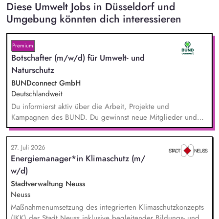
Diese Umwelt Jobs in Düsseldorf und
Umgebung könnten dich interessieren
Premium
Botschafter (m/w/d) für Umwelt- und
Naturschutz
BUNDconnect GmbH
Deutschlandweit
Du informierst aktiv über die Arbeit, Projekte und
Kampagnen des BUND. Du gewinnst neue Mitglieder und
stärkst damit langfristig den Umwelt- und Naturschutz. Du
beantwortest Fragen zu Umwelt-, Arten- und Klimaschutz nach
27. Juli 2026
bestem Wissen und Gewissen. Du unterstützt Kampagnen
Energiemanager*in Klimaschutz (m/
und Aktionen, beispielsweise durch das Sammeln von
w/d)
Unterschriften für Petitionen.
Stadtverwaltung Neuss
Neuss
Maßnahmenumsetzung des integrierten Klimaschutzkonzepts
(IKK) der Stadt Neuss inklusive begleitender Bildungs- und