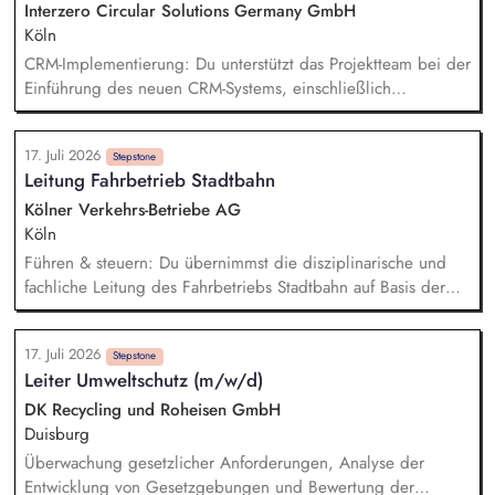
Kundenservice: Du unterstützt bei der schriftlichen und
Interzero Circular Solutions Germany GmbH
telefonischen Kommunikation mit Kunden sowie internen und
Köln
externen Ansprechpartnern.
CRM-Implementierung: Du unterstützt das Projektteam bei der
Einführung des neuen CRM-Systems, einschließlich
Datenpflege, Testing und Begleitung des Rollouts.
Tagesgeschäft Commercial Development: Du übernimmst
17. Juli 2026
operative Aufgaben im Tagesgeschäft, etwa die Pflege von
Stepstone
Leitung Fahrbetrieb Stadtbahn
Dashboards, die Betreuung des Reklamationstools sowie die
Vorbereitung von Unterlagen für Board-Meetings.
Kölner Verkehrs-Betriebe AG
Kommunikation & Vertriebsunterstützung: Du unterstützt die
Köln
Kommunikation mit internationalen Tradern, Kunden sowie
Führen & steuern: Du übernimmst die disziplinarische und
Messekontakten und trägst so zur Vertriebsunterstützung bei.
fachliche Leitung des Fahrbetriebs Stadtbahn auf Basis der
Marketing: Du unterstützt bei der Pflege der IMS-Website
KVB-Führungsgrundsätze. Dabei führst du deine
sowie im Bereich Lead-Generierung und Mailing-Kampagnen.
Mitarbeitenden zielorientiert, führst Mitarbeitergespräche und
17. Juli 2026
sorgst für klare Verantwortlichkeiten im Team. Du legst
Stepstone
Leiter Umweltschutz (m/w/d)
Aufgaben und Befugnisse fest, stellst die Befähigung der
Mitarbeitenden für ihre Aufgaben sicher und erkennst
DK Recycling und Roheisen GmbH
Potenziale, die du gezielt weiterentwickelst. Planen &
Duisburg
verantworten: Du stellst eine bedarfsgerechte
Überwachung gesetzlicher Anforderungen, Analyse der
Personalberechnung zur Sicherstellung der
Entwicklung von Gesetzgebungen und Bewertung der