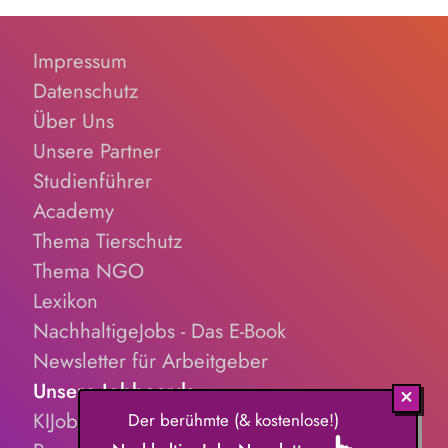
Impressum
Datenschutz
Über Uns
Unsere Partner
Studienführer
Academy
Thema Tierschutz
Thema NGO
Lexikon
NachhaltigeJobs - Das E-Book
Newsletter für Arbeitgeber
Unsere Jobboards
KIJobs.de
Der berühmte (& kostenlose!)