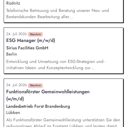
Entscheidungsvorlagen sowie von strategischen und
Rüdnitz
operativen Aufgabenstellungen.
Telefonische Betreuung und Beratung unserer Neu- und
Bestandskunden Bearbeitung aller
kaufmännischen/administrativen Themen im Tagesgeschäft
Unterstützung der Kollegen im Außendienst bei der Pflege
24. Juli 2026
und Qualifizierung der Kundendaten sowie bei der Termin-
Stepstone
ESG Manager (m/w/d)
und Angebotsverfolgung Erstellung und Prüfung der
monatlichen Provisionsabrechnungen Bearbeitung der
Sirius Facilities GmbH
Tagesberichte unserer Außendienstmitarbeiter Pflege der
Berlin
Kundenanlage & Stammdatenverwaltung Bearbeitung von
Entwicklung und Umsetzung von ESG-Strategien und -
Reklamationen und Erarbeitung von Lösungen für
initiativen Ideen- und Konzeptentwicklung zur
Kundenanliegen
Dekarbonisierung der Gewerbeparks Budgetierung konkreter
Nachhaltigkeitsmaßnahmen und Bewertung des CRREM-
24. Juli 2026
Pfades Machbarkeitsstudien und technische Vorprüfung für
Stepstone
Funktionsförster Gemeinwohlleistungen
PV-, LED- und Heizungsprojekte Unterstützung bei der
(w/m/d)
Gebäudezertifizierung nach gängigen
Nachhaltigkeitsstandards Erstellung von Reports und
Landesbetrieb Forst Brandenburg
Präsentationen für interne und externe Stakeholder
Lübben
Als Funktionsförster Gemeinwohlleistung unterstützen Sie den
reibungslosen Ablauf im Forstamt Lübben und leisten damit