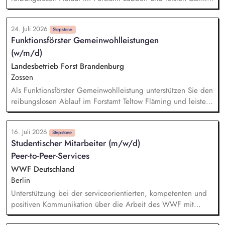
einen sinnstiftenden Beitrag für Forstwirtschaft, Umwelt- und
Naturschutz. Planen, Koordinieren und Abstimmen aller
24. Juli 2026
Angelegenheiten des forstlichen Arten-, Biotop- und
Stepstone
Funktionsförster Gemeinwohlleistungen
Gebietsschutzes im Forstamt und anleiten der
(w/m/d)
Revierleiter/innen auf diesem Fachgebiet, Zusammenarbeit
mit Behörden und Ehrenamt auf diesem Gebiet. Planen,
Landesbetrieb Forst Brandenburg
durchführen und abrechnen revierübergreifender
Zossen
Maßnahmen der Waldpädagogik sowie der forstlichen
Als Funktionsförster Gemeinwohlleistung unterstützen Sie den
Bildungs- und Erziehungsarbeit.
reibungslosen Ablauf im Forstamt Teltow Fläming und leisten
damit einen sinnstiftenden Beitrag für Forstwirtschaft, Umwelt-
und Naturschutz. Planen, Koordinieren und Abstimmen aller
16. Juli 2026
Angelegenheiten des forstlichen Arten-, Biotop- und
Stepstone
Studentischer Mitarbeiter (m/w/d)
Gebietsschutzes im Forstamt und anleiten der
Peer-to-Peer-Services
Revierleiter/innen auf diesem Fachgebiet, Zusammenarbeit
mit Behörden und Ehrenamt auf diesem Gebiet. Planen,
WWF Deutschland
durchführen und abrechnen revierübergreifender
Berlin
Maßnahmen der Waldpädagogik sowie der forstlichen
Unterstützung bei der serviceorientierten, kompetenten und
Bildungs- und Erziehungsarbeit.
positiven Kommunikation über die Arbeit des WWF mit
finanziellen und nicht-finanziellen Unterstützer:innen sowie