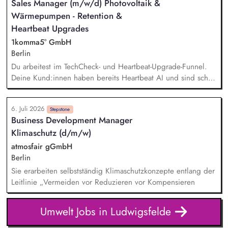
Sales Manager (m/w/d) Photovoltaik &
Angebote bis zur digitalen Vertragsunterschrift begleitest Du
Wärmepumpen - Retention &
Deine Kunden. Dein Ziel ist es, für jeden Kunden die
perfekte, individuelle Lösung zu finden und den Abschluss
Heartbeat Upgrades
zu sichern.
1komma5° GmbH
Berlin
Du arbeitest im TechCheck- und Heartbeat-Upgrade-Funnel.
Deine Kund:innen haben bereits Heartbeat AI und sind schon
im 1KOMMA5° Kosmos. Sollte es noch zusätzliche kompatible
Hardware, zum Beispiel Speicher, Wechselrichter oder
6. Juli 2026
Wallboxen benötigen, kommst du ins Spiel. Deine Aufgabe
Stepstone
Business Development Manager
ist es, diese Situation sauber zu führen: Verstehen, erklären,
Klimaschutz (d/m/w)
Vertrauen schaffen, Angebot platzieren und den Abschluss
sichern. Echter Impact im Bestandsmarkt: Du hilfst
atmosfair gGmbH
Hausbesitzer:innen, bestehende PV-, Speicher-,
Berlin
Wärmepumpen- oder Wallbox-Systeme fit für Heartbeat AI
Sie erarbeiten selbstständig Klimaschutzkonzepte entlang der
und Dynamic Pulse zu machen. Keine Kaltakquise: Du
Leitlinie „Vermeiden vor Reduzieren vor Kompensieren
sprichst mit warmen Leads, Bestandskund:innen und
Interessent:innen, die bereits Kontakt zu 1KOMMA5° hatten
Umwelt Jobs in Ludwigsfelde
und Heartbeat AI nutzen wollen.