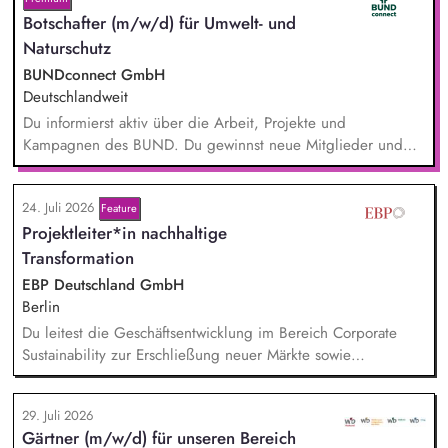
Botschafter (m/w/d) für Umwelt- und
Naturschutz
BUNDconnect GmbH
Deutschlandweit
Du informierst aktiv über die Arbeit, Projekte und
Kampagnen des BUND. Du gewinnst neue Mitglieder und
stärkst damit langfristig den Umwelt- und Naturschutz. Du
beantwortest Fragen zu Umwelt-, Arten- und Klimaschutz nach
24. Juli 2026
bestem Wissen und Gewissen. Du unterstützt Kampagnen
Feature
Projektleiter*in nachhaltige
und Aktionen, beispielsweise durch das Sammeln von
Unterschriften für Petitionen.
Transformation
EBP Deutschland GmbH
Berlin
Du leitest die Geschäftsentwicklung im Bereich Corporate
Sustainability zur Erschließung neuer Märkte sowie
Entwicklung von Geschäftsmodellen. Dabei arbeitest du eng
mit einem bestehenden Team zusammen und entwickelst
29. Juli 2026
dieses gemeinsam mit erfahrenen Projektleiter*innen weiter.
Gärtner (m/w/d) für unseren Bereich
Zu Deinen Aufgaben gehören vor allem: