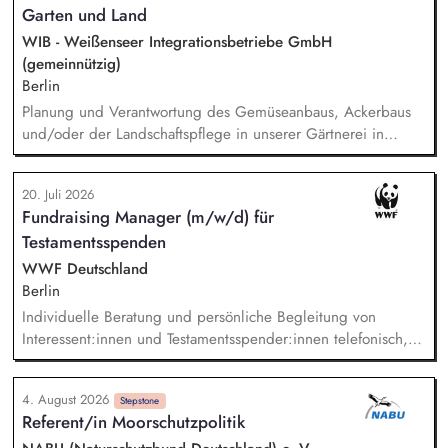
Garten und Land
Strategieentwicklung: Entwurf und Umsetzung von
Wachstumsstrategie und Geschäftsmodellen, Trendanalysen:
WIB - Weißenseer Integrationsbetriebe GmbH
Frühzeitige Identifikation von Branchen- und
(gemeinnützig)
Regulatoriktrends, Partnermanagement: Aufbau von
Berlin
strategischen Partnerschaften, Kooperationen und
Planung und Verantwortung des Gemüseanbaus, Ackerbaus
Netzwerken, Akquisition von Aufträgen, Neukunden und
und/oder der Landschaftspflege in unserer Gärtnerei in
Projekten.
Berlin-Malchow, Umsetzung eines zertifizierten Bio-Anbaus,
fachliche Anleitung und Unterstützung der Teilnehmenden
20. Juli 2026
und Beschäftigten, Organisation der Arbeitsabläufe und einer
Fundraising Manager (m/w/d) für
zweckmäßigen Arbeitsplatzgestaltung, Überwachung der
Testamentsspenden
Einhaltung von Gesundheits-, Arbeitsschutz- und
Unfallverhütungsvorschriften.
WWF Deutschland
Berlin
Individuelle Beratung und persönliche Begleitung von
Interessent:innen und Testamentsspender:innen telefonisch,
per E-Mail sowie bei persönlichen Gesprächen. Strategische
Weiterentwicklung des Erbschaftsfundraisings und der Donor
4. August 2026
Journeys – von der Lead-Akquise über Stewardship bis hin
Stepstone
Referent/in Moorschutzpolitik
zur individuellen Förder:innen-Kommunikation. Systematische