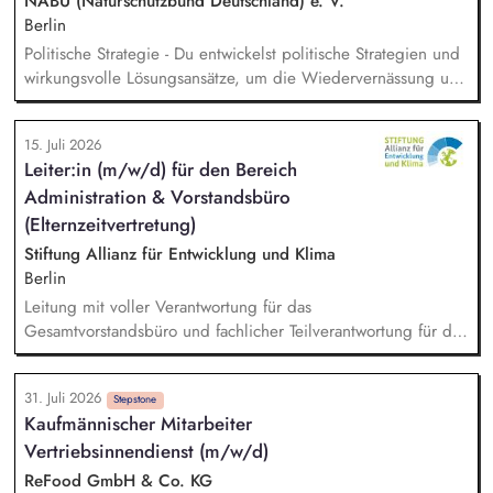
Planung, Steuerung und Umsetzung von Werbemaßnahmen,
NABU (Naturschutzbund Deutschland) e. V.
Nachlass-Mailings oder Telefonie-Aktionen sowie die
Berlin
Durchführung von analogen und digitalen Veranstaltungen.
Politische Strategie - Du entwickelst politische Strategien und
wirkungsvolle Lösungsansätze, um die Wiedervernässung und
nachhaltige Nutzung von Mooren sowie den natürlichen
Klimaschutz auf deutscher und europäischer Ebene
15. Juli 2026
voranzubringen. Analyse & Positionierung - Du analysierst
Leiter:in (m/w/d) für den Bereich
relevante politische und regulatorische Entwicklungen,
Administration & Vorstandsbüro
bereitest fundierte Entscheidungsgrundlagen auf und
gestaltest die fachliche Positionierung des NABU zu zentralen
(Elternzeitvertretung)
Moorschutzthemen mit. Vernetzung & Koordination - Du
Stiftung Allianz für Entwicklung und Klima
koordinierst die moorschutzpolitische Arbeit des NABU über
Berlin
Projekte, Fachbereiche und Partnerorganisationen hinweg.
Leitung mit voller Verantwortung für das
Gesamtvorstandsbüro und fachlicher Teilverantwortung für die
Mitarbeitenden der Vorstandsbüros. Budgetsteuerung
Vorstandsbüro. Management des Berichtswesens; Steuerung
31. Juli 2026
und Sicherstellung der fristgerechten Abgabe. Inhaltliche
Stepstone
Kaufmännischer Mitarbeiter
Vorbereitung, Steuerung, Durchführung und Nachbereitung
Vertriebsinnendienst (m/w/d)
von Terminen mit satzungsgemäßen Gremien (Kuratorium,
Beirat). Analyse, Bewertung und Ausarbeitung von
ReFood GmbH & Co. KG