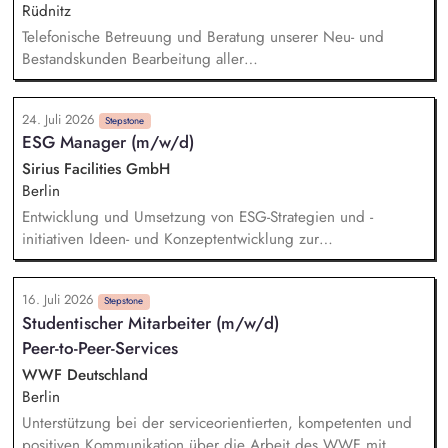
Entscheidungsvorlagen sowie von strategischen und
Rüdnitz
operativen Aufgabenstellungen.
Telefonische Betreuung und Beratung unserer Neu- und
Bestandskunden Bearbeitung aller
kaufmännischen/administrativen Themen im Tagesgeschäft
Unterstützung der Kollegen im Außendienst bei der Pflege
24. Juli 2026
und Qualifizierung der Kundendaten sowie bei der Termin-
Stepstone
ESG Manager (m/w/d)
und Angebotsverfolgung Erstellung und Prüfung der
monatlichen Provisionsabrechnungen Bearbeitung der
Sirius Facilities GmbH
Tagesberichte unserer Außendienstmitarbeiter Pflege der
Berlin
Kundenanlage & Stammdatenverwaltung Bearbeitung von
Entwicklung und Umsetzung von ESG-Strategien und -
Reklamationen und Erarbeitung von Lösungen für
initiativen Ideen- und Konzeptentwicklung zur
Kundenanliegen
Dekarbonisierung der Gewerbeparks Budgetierung konkreter
Nachhaltigkeitsmaßnahmen und Bewertung des CRREM-
16. Juli 2026
Pfades Machbarkeitsstudien und technische Vorprüfung für
Stepstone
Studentischer Mitarbeiter (m/w/d)
PV-, LED- und Heizungsprojekte Unterstützung bei der
Peer-to-Peer-Services
Gebäudezertifizierung nach gängigen
Nachhaltigkeitsstandards Erstellung von Reports und
WWF Deutschland
Präsentationen für interne und externe Stakeholder
Berlin
Unterstützung bei der serviceorientierten, kompetenten und
positiven Kommunikation über die Arbeit des WWF mit