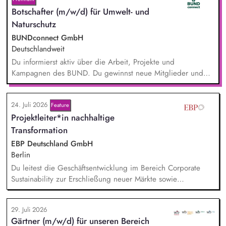
Botschafter (m/w/d) für Umwelt- und
Naturschutz
BUNDconnect GmbH
Deutschlandweit
Du informierst aktiv über die Arbeit, Projekte und
Kampagnen des BUND. Du gewinnst neue Mitglieder und
stärkst damit langfristig den Umwelt- und Naturschutz. Du
beantwortest Fragen zu Umwelt-, Arten- und Klimaschutz nach
24. Juli 2026
bestem Wissen und Gewissen. Du unterstützt Kampagnen
Feature
Projektleiter*in nachhaltige
und Aktionen, beispielsweise durch das Sammeln von
Unterschriften für Petitionen.
Transformation
EBP Deutschland GmbH
Berlin
Du leitest die Geschäftsentwicklung im Bereich Corporate
Sustainability zur Erschließung neuer Märkte sowie
Entwicklung von Geschäftsmodellen. Dabei arbeitest du eng
mit einem bestehenden Team zusammen und entwickelst
29. Juli 2026
dieses gemeinsam mit erfahrenen Projektleiter*innen weiter.
Gärtner (m/w/d) für unseren Bereich
Zu Deinen Aufgaben gehören vor allem: