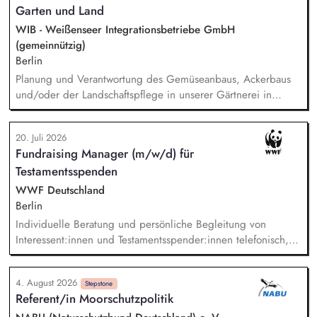
Garten und Land
Strategieentwicklung: Entwurf und Umsetzung von
Wachstumsstrategie und Geschäftsmodellen, Trendanalysen:
WIB - Weißenseer Integrationsbetriebe GmbH
Frühzeitige Identifikation von Branchen- und
(gemeinnützig)
Regulatoriktrends, Partnermanagement: Aufbau von
Berlin
strategischen Partnerschaften, Kooperationen und
Planung und Verantwortung des Gemüseanbaus, Ackerbaus
Netzwerken, Akquisition von Aufträgen, Neukunden und
und/oder der Landschaftspflege in unserer Gärtnerei in
Projekten.
Berlin-Malchow, Umsetzung eines zertifizierten Bio-Anbaus,
fachliche Anleitung und Unterstützung der Teilnehmenden
20. Juli 2026
und Beschäftigten, Organisation der Arbeitsabläufe und einer
Fundraising Manager (m/w/d) für
zweckmäßigen Arbeitsplatzgestaltung, Überwachung der
Testamentsspenden
Einhaltung von Gesundheits-, Arbeitsschutz- und
Unfallverhütungsvorschriften.
WWF Deutschland
Berlin
Individuelle Beratung und persönliche Begleitung von
Interessent:innen und Testamentsspender:innen telefonisch,
per E-Mail sowie bei persönlichen Gesprächen. Strategische
Weiterentwicklung des Erbschaftsfundraisings und der Donor
4. August 2026
Journeys – von der Lead-Akquise über Stewardship bis hin
Stepstone
Referent/in Moorschutzpolitik
zur individuellen Förder:innen-Kommunikation. Systematische