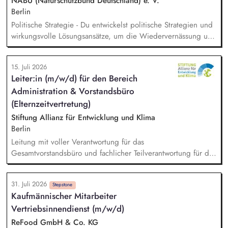
Planung, Steuerung und Umsetzung von Werbemaßnahmen,
NABU (Naturschutzbund Deutschland) e. V.
Nachlass-Mailings oder Telefonie-Aktionen sowie die
Berlin
Durchführung von analogen und digitalen Veranstaltungen.
Politische Strategie - Du entwickelst politische Strategien und
wirkungsvolle Lösungsansätze, um die Wiedervernässung und
nachhaltige Nutzung von Mooren sowie den natürlichen
Klimaschutz auf deutscher und europäischer Ebene
15. Juli 2026
voranzubringen. Analyse & Positionierung - Du analysierst
Leiter:in (m/w/d) für den Bereich
relevante politische und regulatorische Entwicklungen,
Administration & Vorstandsbüro
bereitest fundierte Entscheidungsgrundlagen auf und
gestaltest die fachliche Positionierung des NABU zu zentralen
(Elternzeitvertretung)
Moorschutzthemen mit. Vernetzung & Koordination - Du
Stiftung Allianz für Entwicklung und Klima
koordinierst die moorschutzpolitische Arbeit des NABU über
Berlin
Projekte, Fachbereiche und Partnerorganisationen hinweg.
Leitung mit voller Verantwortung für das
Gesamtvorstandsbüro und fachlicher Teilverantwortung für die
Mitarbeitenden der Vorstandsbüros. Budgetsteuerung
Vorstandsbüro. Management des Berichtswesens; Steuerung
31. Juli 2026
und Sicherstellung der fristgerechten Abgabe. Inhaltliche
Stepstone
Kaufmännischer Mitarbeiter
Vorbereitung, Steuerung, Durchführung und Nachbereitung
Vertriebsinnendienst (m/w/d)
von Terminen mit satzungsgemäßen Gremien (Kuratorium,
Beirat). Analyse, Bewertung und Ausarbeitung von
ReFood GmbH & Co. KG