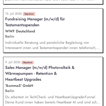
finanziellen und nicht-finanziellen Unterstützer:innen sowie
Interessent:innen. Schriftliche und telefonische Beantwortung
15. Juli 2026
von Standardanfragen sowie Anfragen über die WWF-
Stepstone
Fundraising Manager (m/w/d) für
Webseite. Sicherstellung, Organisation und Verwaltung der
Testamentsspenden
Peer-to-Peer-Materialien in Zusammenarbeit mit anderen Teams
sowie Zusammenstellung und Versand von
WWF Deutschland
Informationsmaterial für Peer-to-Peer-Aktionen. Individuelle,
Berlin
wertschätzende und persönliche Begrüßung und Bedankung
Individuelle Beratung und persönliche Begleitung von
der Spendenaktionen.
Interessent:innen und Testamentsspender:innen telefonisch,
per E-Mail sowie bei persönlichen Gesprächen Strategische
Weiterentwicklung des Erbschaftsfundraisings und der Donor
9. Juli 2026
Journeys – von der Lead-Akquise über Stewardship bis hin
Stepstone
Sales Manager (m/w/d) Photovoltaik &
zur individuellen Förder:innen-Kommunikation Systematische
Wärmepumpen - Retention &
Planung, Steuerung und Umsetzung von Werbemaßnahmen,
Nachlass-Mailings oder Telefonie-Aktionen sowie die
Heartbeat Upgrades
Durchführung von analogen und digitalen Veranstaltungen
1komma5° GmbH
Erstellung von Kommunikationsmaterialien wie Newsletter,
Berlin
Ratgeber oder Broschüren Kennzahlen-basierte Evaluation
Du arbeitest im TechCheck- und Heartbeat-Upgrade-Funnel.
und Optimierung aller Maßnahmen
Deine Kund:innen haben bereits Heartbeat AI und sind schon