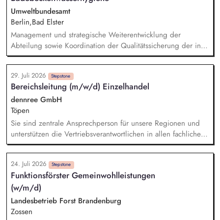
Sustainability and EHSR. Development and implementation of
Umweltbundesamt
an energy data management framework to ensure
Berlin,Bad Elster
transparency regarding energy consumption, suppliers,
Management und strategische Weiterentwicklung der
procurement costs and sustainability-related KPIs through
Abteilung sowie Koordination der Qualitätssicherung der in
digitalized reporting structures.
der Abteilung durchgeführten Aufgaben; konzeptionelle
Weiterentwicklung der Trink- und Badebeckenwasserhygiene;
29. Juli 2026
d. h. Erkennen neuer Herausforderungen, vom
Stepstone
Bereichsleitung (m/w/d) Einzelhandel
Forschungsbedarf über die Bewertung gesundheitlicher
Risiken und Empfehlungen für den Regelungsbedarf (z. B.
dennree GmbH
UBA-Empfehlungen, technisches Regelwerk, WHO Guidance)
Töpen
Sie sind zentrale Ansprechperson für unsere Regionen und
unterstützen die Vertriebsverantwortlichen in allen fachlichen
Fragestellungen. Hierfür entwickeln Sie in enger Abstimmung
mit der Leitung Gesamtvertrieb unsere Vertriebsstrategie
24. Juli 2026
kontinuierlich weiter und übersetzen diese in wirksame
Stepstone
Funktionsförster Gemeinwohlleistungen
Maßnahmen für den operativen Alltag. Sie optimieren
(w/m/d)
Prozesse entlang der gesamten Vertriebskette mit Blick auf
Effizienz, Nachhaltigkeit und Kundenerlebnis. Sie erkennen
Landesbetrieb Forst Brandenburg
Marktpotenziale und entwickeln Standorte, Sortimente und
Zossen