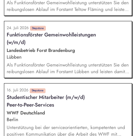
Vertriebskonzepte weiter.
Als Funktionsförster Gemeinwohlleistung unterstützen Sie den
reibungslosen Ablauf im Forstamt Teltow Fläming und leisten
damit einen sinnstiftenden Beitrag für Forstwirtschaft, Umwelt-
und Naturschutz. Planen, Koordinieren und Abstimmen aller
24. Juli 2026
Angelegenheiten des forstlichen Arten-, Biotop- und
Stepstone
Funktionsförster Gemeinwohlleistungen
Gebietsschutzes im Forstamt und anleiten der
(w/m/d)
Revierleiter/innen auf diesem Fachgebiet, Zusammenarbeit
mit Behörden und Ehrenamt auf diesem Gebiet. Planen,
Landesbetrieb Forst Brandenburg
durchführen und abrechnen revierübergreifender
Lübben
Maßnahmen der Waldpädagogik sowie der forstlichen
Als Funktionsförster Gemeinwohlleistung unterstützen Sie den
Bildungs- und Erziehungsarbeit.
reibungslosen Ablauf im Forstamt Lübben und leisten damit
einen sinnstiftenden Beitrag für Forstwirtschaft, Umwelt- und
Naturschutz. Planen, Koordinieren und Abstimmen aller
16. Juli 2026
Angelegenheiten des forstlichen Arten-, Biotop- und
Stepstone
Studentischer Mitarbeiter (m/w/d)
Gebietsschutzes im Forstamt und anleiten der
Peer-to-Peer-Services
Revierleiter/innen auf diesem Fachgebiet, Zusammenarbeit
mit Behörden und Ehrenamt auf diesem Gebiet. Planen,
WWF Deutschland
durchführen und abrechnen revierübergreifender
Berlin
Maßnahmen der Waldpädagogik sowie der forstlichen
Unterstützung bei der serviceorientierten, kompetenten und
Bildungs- und Erziehungsarbeit.
positiven Kommunikation über die Arbeit des WWF mit