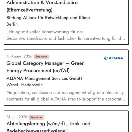
Administration & Vorstandsbüro
Emissionsdaten - Mitwirkung bei der Durchführung von
Rechtsmittelverfahren - Kommunikation mit Importeuren sowie
(Elternzeitvertretung)
dem Zoll und der Europäischen Kommission - Erarbeitung von
Stiftung Allianz für Entwicklung und Klima
Strategien und Konzepten für den einheitlichen Vollzug der
Berlin
rechtlichen Regelungen zum CBAM und deren
Leitung mit voller Verantwortung für das
Weiterentwicklung
Gesamtvorstandsbüro und fachlicher Teilverantwortung für die
Mitarbeitenden der Vorstandsbüros. Budgetsteuerung
Vorstandsbüro. Management des Berichtswesens; Steuerung
4. August 2026
und Sicherstellung der fristgerechten Abgabe. Inhaltliche
Stepstone
Global Category Manager – Green
Vorbereitung, Steuerung, Durchführung und Nachbereitung
Energy Procurement (m/f/d)
von Terminen mit satzungsgemäßen Gremien (Kuratorium,
Beirat). Analyse, Bewertung und Ausarbeitung von
ALTANA Management Services GmbH
Entscheidungsvorlagen sowie von strategischen und
Wesel, Hartenstein
operativen Aufgabenstellungen.
Negotiation, conclusion and management of green electricity
contracts for all global ALTANA sites to support the corporate
target of achieving 100% renewable electricity sourcing.
Monitoring regulatory developments and market requirements
31. Juli 2026
related to green electricity procurement (e.g., GHG Protocol)
Stepstone
Abteilungs­leitung (w/m/d) „Trink- und
and integrating relevant aspects into the company's energy
Badebecken­wasserhygiene“
procurement strategy in close collaboration with Corporate