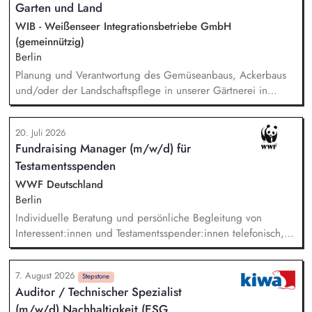
Garten und Land
Strategieentwicklung: Entwurf und Umsetzung von
Wachstumsstrategie und Geschäftsmodellen, Trendanalysen:
WIB - Weißenseer Integrationsbetriebe GmbH
Frühzeitige Identifikation von Branchen- und
(gemeinnützig)
Regulatoriktrends, Partnermanagement: Aufbau von
Berlin
strategischen Partnerschaften, Kooperationen und
Planung und Verantwortung des Gemüseanbaus, Ackerbaus
Netzwerken, Akquisition von Aufträgen, Neukunden und
und/oder der Landschaftspflege in unserer Gärtnerei in
Projekten.
Berlin-Malchow, Umsetzung eines zertifizierten Bio-Anbaus,
fachliche Anleitung und Unterstützung der Teilnehmenden
20. Juli 2026
und Beschäftigten, Organisation der Arbeitsabläufe und einer
Fundraising Manager (m/w/d) für
zweckmäßigen Arbeitsplatzgestaltung, Überwachung der
Testamentsspenden
Einhaltung von Gesundheits-, Arbeitsschutz- und
Unfallverhütungsvorschriften.
WWF Deutschland
Berlin
Individuelle Beratung und persönliche Begleitung von
Interessent:innen und Testamentsspender:innen telefonisch,
per E-Mail sowie bei persönlichen Gesprächen. Strategische
Weiterentwicklung des Erbschaftsfundraisings und der Donor
7. August 2026
Journeys – von der Lead-Akquise über Stewardship bis hin
Stepstone
Auditor / Technischer Spezialist
zur individuellen Förder:innen-Kommunikation. Systematische
(m/w/d) Nachhaltigkeit (ESG,
Planung, Steuerung und Umsetzung von Werbemaßnahmen,