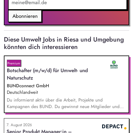
Abonnieren
Diese Umwelt Jobs in Riesa und Umgebung
könnten dich interessieren
Premium
Botschafter (m/w/d) für Umwelt- und
Naturschutz
BUNDconnect GmbH
Deutschlandweit
Du informierst aktiv über die Arbeit, Projekte und
Kampagnen des BUND. Du gewinnst neue Mitglieder und
stärkst damit langfristig den Umwelt- und Naturschutz. Du
beantwortest Fragen zu Umwelt-, Arten- und Klimaschutz nach
7. August 2026
bestem Wissen und Gewissen. Du unterstützt Kampagnen
Senior Produkt Manager:in –
und Aktionen, beispielsweise durch das Sammeln von