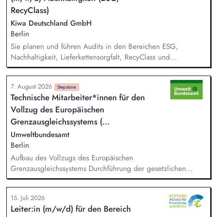
Nachlass-Mailings oder Telefonie-Aktionen sowie die
RecyClass)
Durchführung von analogen und digitalen Veranstaltungen.
Kiwa Deutschland GmbH
Berlin
Sie planen und führen Audits in den Bereichen ESG,
Nachhaltigkeit, Lieferkettensorgfalt, RecyClass und
Kreislaufwirtschaft eigenständig oder im Team durch. Sie
bewerten Unternehmen hinsichtlich gesetzlicher, normativer
7. August 2026
und kundenspezifischer Nachhaltigkeits- und Compliance-
Stepstone
Technische Mitarbeiter*innen für den
Anforderungen und erstellen aussagekräftige Auditberichte.
Vollzug des Europäischen
Sie prüfen Audit- und Bewertungsergebnisse, bewerten
Korrekturmaßnahmen und stellen die Einhaltung relevanter
Grenzausgleichs­systems (...
Standards und Zertifizierungsanforderungen sicher.
Umweltbundesamt
Berlin
Aufbau des Vollzugs des Europäischen
Grenzausgleichssystems Durchführung der gesetzlichen
Vollzugsaufgaben in der Umsetzung des CBAM in
Zusammenarbeit mit anderen Facheinheiten der DEHSt, vor
15. Juli 2026
allem: - Prüfung von CBAM-Berichten und ‑Erklärungen sowie
Leiter:in (m/w/d) für den Bereich
Prüfung, Aufbereitung und Bewertung der erhobenen