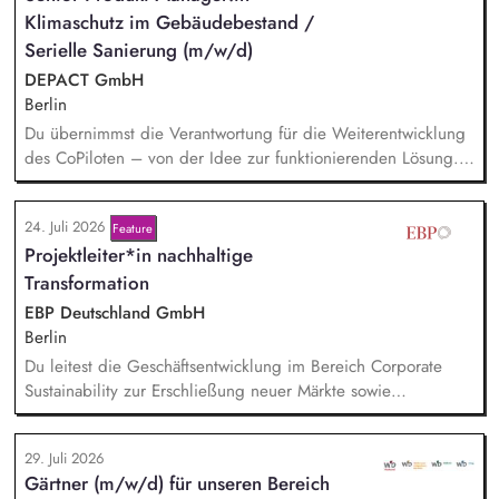
Klimaschutz im Gebäudebestand /
Unterschriften für Petitionen.
Serielle Sanierung (m/w/d)
DEPACT GmbH
Berlin
Du übernimmst die Verantwortung für die Weiterentwicklung
des CoPiloten – von der Idee zur funktionierenden Lösung.
Im Zentrum stehen die Umsetzung und Implementierung: Du
verstehst die zugrunde liegenden Prozesse, optimierst sie,
24. Juli 2026
Feature
und entwickelst daraus unser Produkt weiter, zusammen mit
Projektleiter*in nachhaltige
unseren Partnern der Branche.
Transformation
EBP Deutschland GmbH
Berlin
Du leitest die Geschäftsentwicklung im Bereich Corporate
Sustainability zur Erschließung neuer Märkte sowie
Entwicklung von Geschäftsmodellen. Dabei arbeitest du eng
mit einem bestehenden Team zusammen und entwickelst
29. Juli 2026
dieses gemeinsam mit erfahrenen Projektleiter*innen weiter.
Gärtner (m/w/d) für unseren Bereich
Zu Deinen Aufgaben gehören vor allem: