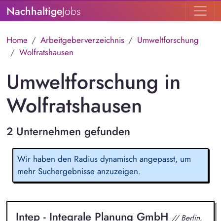
Nachhaltige
Jobs
Home
Arbeitgeberverzeichnis
Umweltforschung
Wolfratshausen
Umweltforschung in
Wolfratshausen
2 Unternehmen gefunden
Wir haben den Radius dynamisch angepasst, um
mehr Suchergebnisse anzuzeigen.
Intep - Integrale Planung GmbH
// Berlin,