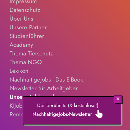
Impressum
Datenschutz
Über Uns
Unsere Partner
Studienführer
Academy
Thema Tierschutz
Thema NGO
Lexikon
NachhaltigeJobs - Das E-Book
Newsletter für Arbeitgeber
Unsere Jobboards
KIJobs.de
Der berühmte (& kostenlose!)
RemoteJobs.de
NachhaltigeJobs-Newsletter