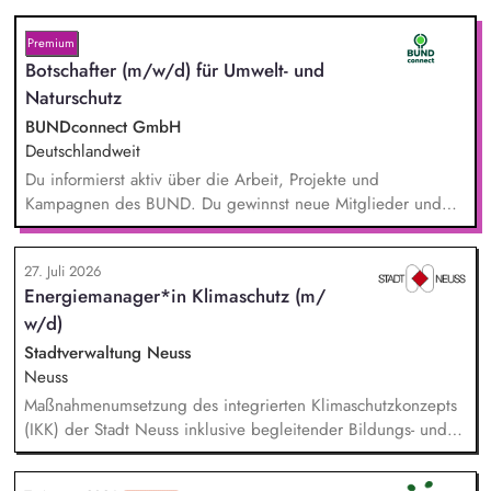
Premium
Botschafter (m/w/d) für Umwelt- und
Naturschutz
BUNDconnect GmbH
Deutschlandweit
Du informierst aktiv über die Arbeit, Projekte und
Kampagnen des BUND. Du gewinnst neue Mitglieder und
stärkst damit langfristig den Umwelt- und Naturschutz. Du
beantwortest Fragen zu Umwelt-, Arten- und Klimaschutz nach
27. Juli 2026
bestem Wissen und Gewissen. Du unterstützt Kampagnen
Energiemanager*in Klimaschutz (m/
und Aktionen, beispielsweise durch das Sammeln von
w/d)
Unterschriften für Petitionen.
Stadtverwaltung Neuss
Neuss
Maßnahmenumsetzung des integrierten Klimaschutzkonzepts
(IKK) der Stadt Neuss inklusive begleitender Bildungs- und
Öffentlichkeitsarbeit sowie Fortschreibung des IKK.
Monitoring und Berichterstattung zu den ca. 60 städtischen