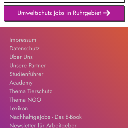
Maßnahmen.
Auswirkungen auf den Betrieb Aktive Tätigkeit als
Immissionsschutz-, Abfall- und Gewässerschutzbeauftragter
Umweltschutz Jobs in Ruhrgebiet
Betreuung der REACh Registrierungen Pflege, Lenkung und
Weiterentwicklung interner Systeme zum Umweltmanagement
(ISO 14001) Verantwortung für die Durchführung aller
Aufgaben im europäischen Emissionshandelssystem Führung
Impressum
und Pflege des Genehmigungs- und Anlagenkatasters
Datenschutz
Über Uns
Unsere Partner
Studienführer
Academy
Thema Tierschutz
Thema NGO
Lexikon
NachhaltigeJobs - Das E-Book
Newsletter für Arbeitgeber