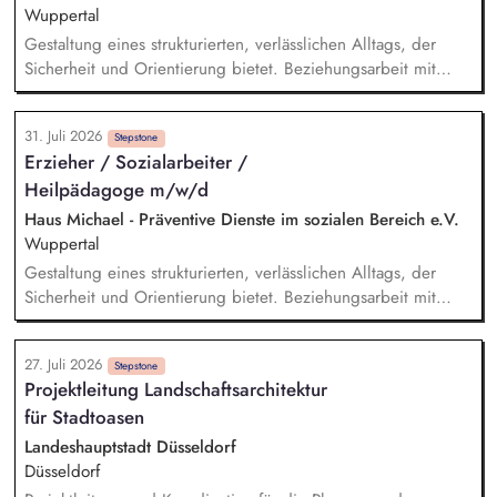
Beschaffung aller erforderlichen Komponenten wie Module,
Wuppertal
Wechselrichter und Unterkonstruktionen.
Gestaltung eines strukturierten, verlässlichen Alltags, der
Sicherheit und Orientierung bietet. Beziehungsarbeit mit
Kindern und Jugendlichen unter Berücksichtigung ihrer
individuellen Lebensgeschichten. Systemisches Denken:
31. Juli 2026
Zusammenhänge erkennen, Verhalten einordnen, Muster
Stepstone
Erzieher / Sozialarbeiter /
verstehen. Förderung von Identitätsentwicklung, Selbstwert
Heilpädagoge m/w/d
und individuellen Stärken. Begleitung in lebenspraktischen
Bereichen (Alltag, Schule, Freizeit, Verantwortung).
Haus Michael - Präventive Dienste im sozialen Bereich e.V.
Zusammenarbeit mit Eltern, Sorgeberechtigten, Schulen,
Wuppertal
Therapeut*innen und Jugendämtern.
Gestaltung eines strukturierten, verlässlichen Alltags, der
Sicherheit und Orientierung bietet. Beziehungsarbeit mit
Kindern und Jugendlichen unter Berücksichtigung ihrer
individuellen Lebensgeschichten. Systemisches Denken:
27. Juli 2026
Zusammenhänge erkennen, Verhalten einordnen, Muster
Stepstone
Projektleitung Landschaftsarchitektur
verstehen. Förderung von Identitätsentwicklung, Selbstwert
für Stadtoasen
und individuellen Stärken. Begleitung in lebenspraktischen
Bereichen (Alltag, Schule, Freizeit, Verantwortung).
Landeshauptstadt Düsseldorf
Zusammenarbeit mit Eltern, Sorgeberechtigten, Schulen,
Düsseldorf
Therapeut*innen und Jugendämtern.