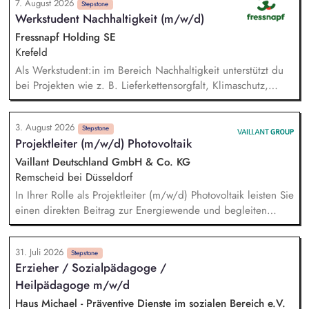
7. August 2026
PV-Anlagen sowie Planung weiterer Anlageninstallationen.
Stepstone
Werkstudent Nachhaltigkeit (m/w/d)
Prüfung, Planung und Umsetzung von Modellen zu Energy-
Sharing und/oder Strombilanzkreismodellen. Eigenständige
Fressnapf Holding SE
Fördermittelakquise und Durchführung von Förderprojekten
Krefeld
in den Bereichen regenerative Energien sowie
Als Werkstudent:in im Bereich Nachhaltigkeit unterstützt du
energiesparendes Bauen und Sanieren.
bei Projekten wie z. B. Lieferkettensorgfalt, Klimaschutz,
Entwaldung und nachhaltigen Verpackungen. Du hilfst bei
der Erstellung unseres Nachhaltigkeitsberichts – von der
3. August 2026
Datensammlung bis zur Auswertung. Du bist
Stepstone
Projektleiter (m/w/d) Photovoltaik
Ansprechpartner:in für unsere internationalen
Ländergesellschaften und Lieferanten. Bei
Vaillant Deutschland GmbH & Co. KG
Nachhaltigkeitsthemen führst du eigenständig Analysen zu
Remscheid bei Düsseldorf
den Erwartungen von Kund:innen und NGOs durch und
In Ihrer Rolle als Projektleiter (m/w/d) Photovoltaik leisten Sie
beobachtest politische Entwicklungen sowie Wettbewerber.
einen direkten Beitrag zur Energiewende und begleiten
Photovoltaik-Projekte von der ersten Planung bis zur
erfolgreichen Übergabe an unsere Kunden. Sie prüfen die
31. Juli 2026
technische Machbarkeit von Photovoltaik-Projekten, erstellen
Stepstone
Erzieher / Sozialpädagoge /
die Projektplanung und entwickeln individuelle Lösungen für
Heilpädagoge m/w/d
unsere Kunden. Zu Ihren Aufgaben gehören außerdem die
Erstellung von Angeboten, die Materialplanung sowie die
Haus Michael - Präventive Dienste im sozialen Bereich e.V.