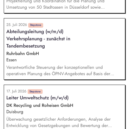
Projektleitung und Koordination für die Planung und
Umsetzung von 50 Stadtoasen in Düsseldorf sowie
Entwicklung eines gesamtstädtischen Konzeptes mit dem Ziel
der Entsiegelung im Sinne der Klimaanpassung und
25. Juli 2026
Biodiversität zur Schaffung von ökologischen Räumen mit
Stepstone
Abteilungsleitung (w/m/d)
Aufenthaltsqualität für Bürger*innen
Verkehrsplanung - zunächst in
Finanzmittelverantwortung über das Projektvolumen in Höhe
von 10 Millionen Euro sowie die Akquise von Fördermitteln
Tandembesetzung
kontinuierliche Berichterstattung gegenüber der Amtsleitung
Ruhrbahn GmbH
und Vertretung in politischen Gremien Steuerung und
Essen
Koordination von Informationen und Projektvorschlägen mit
Verantwortliche Steuerung der konzeptionellen und
dem internen Projektteam sowie anderen städtischen und
operativen Planung des ÖPNV-Angebotes auf Basis der
externen Akteuren
Nahverkehrspläne der Städte Essen und Mülheim an der
Ruhr. Strategische und operative Weiterentwicklung der
17. Juli 2026
Fahrplanung und das Hand in Hand mit der Digitalisierung
Stepstone
Leiter Umweltschutz (m/w/d)
und Weiterentwicklung der Fähigkeiten des Teams.
Sicherstellung der kundenorientierten, vernetzten und
DK Recycling und Roheisen GmbH
wirtschaftlichen Angebotsqualität durch eine adäquate
Duisburg
Planung – von der Strategie bis in die operative
Überwachung gesetzlicher Anforderungen, Analyse der
Fahrplanung, einschließlich Baustellen und Kurzfrist-
Entwicklung von Gesetzgebungen und Bewertung der