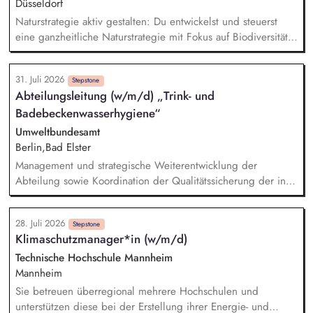
sustainability-related procurement data are structured,
Düsseldorf
consistent, and readily available for use. You will further
Naturstrategie aktiv gestalten: Du entwickelst und steuerst
develop meaningful reports and KPIs to steer international
eine ganzheitliche Naturstrategie mit Fokus auf Biodiversität
sustainability activities in Procurement, e.g. regarding legal
und Wasser, um die Auswirkungen unserer
requirements and the implementation status of sustainability
Unternehmensgruppe auf natürliche Ökosysteme gezielt zu
standards across the supply chain.
31. Juli 2026
minimieren. Risiken und Chancen analysieren: Du
Stepstone
Abteilungs­leitung (w/m/d) „Trink- und
identifizierst sowie bewertest naturbezogene Auswirkungen,
Badebecken­wasserhygiene“
Risiken und Abhängigkeiten entlang unserer gesamten
Wertschöpfungskette und leitest daraus wirksame Maßnahmen
Umweltbundesamt
ab. Ziele und KPIs steuern: Du definierst klare Ziele,
Berlin,Bad Elster
Messgrößen und Maßnahmenpläne und setzt diese in enger
Management und strategische Weiterentwicklung der
Zusammenarbeit mit den relevanten Fachbereichen
Abteilung sowie Koordination der Qualitätssicherung der in
erfolgreich um.
der Abteilung durchgeführten Aufgaben; konzeptionelle
Weiterentwicklung der Trink- und Badebeckenwasserhygiene;
28. Juli 2026
d. h. Erkennen neuer Herausforderungen, vom
Stepstone
Klimaschutzmanager*in (w/m/d)
Forschungsbedarf über die Bewertung gesundheitlicher
Risiken und Empfehlungen für den Regelungsbedarf (z. B.
Technische Hochschule Mannheim
UBA-Empfehlungen, technisches Regelwerk, WHO Guidance)
Mannheim
Sie betreuen überregional mehrere Hochschulen und
unterstützen diese bei der Erstellung ihrer Energie- und