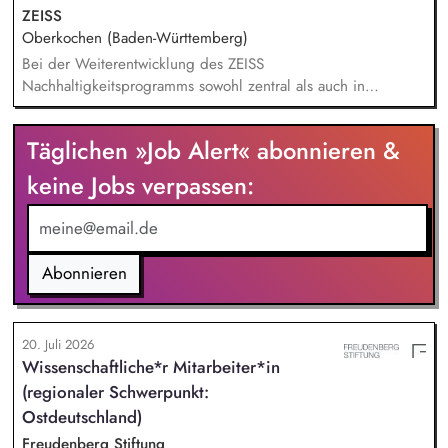
Forschungsinformationen und unterstützt durch Analysen,
ZEISS
Kennzahlen und Berichte die strategische Steuerung des
Oberkochen (Baden-Württemberg)
Instituts.
Bei der Weiterentwicklung des ZEISS
Nachhaltigkeitsprogramms sowohl zentral als auch in
Zusammenarbeit mit den strategischen Geschäftseinheiten
unterstützen Bei der Nachhaltigkeitsberichterstattung
Täglichen »Job Alert« abonnieren &
unterstützen, einschließlich der Berücksichtigung gesetzlicher
Anforderungen und unserer Klimastrategie nach anerkannten
keine Jobs verpassen:
Standards (z. B. CSRD, EU-Taxonomie, LKSG, CSDDD, SBTi).
Recherchen und Analysen zu aktuellen Nachhaltigkeitsthemen
anfertigen Datenrecherchen und ggf. Daten-Modellierungen
durchführen Das Sustainability Team bei Unternehmensratings,
Abonnieren
insbesondere CDP und EcoVadis, unterstützen
20. Juli 2026
Wissenschaftliche*r Mitarbeiter*in
(regionaler Schwerpunkt:
Ostdeutschland)
Freudenberg Stiftung