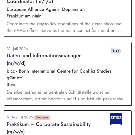
Coordinator (m/f/d)
European Alliance Against Depression
Frankfurt am Main
Coordinate the day-to-day operations of the association and
the EAAD office. Serve as the main contact for members,
partners and general enquiries. Support the Board of
Directors by organising meetings, preparing documents and
31. Juli 2026
following up on decisions. Coordinate the association's
Daten- und Informationsmanager
website, newsletters and social media. Support awareness
(m/w/d)
campaigns and communication activities. Coordinate and
develop EAAD's fundraising activities.
bicc - Bonn International Centre for Conflict Studies
gGmbH
Bonn
Du arbeitest an einer zentralen Schnittstelle zwischen
Wissenschaft, Administration und IT und bist ein praxisnaher
Allrounder in den verschiedenen Themenbereichen. In dieser
Rolle betreust Du unsere Bibliothek, entwickelst unser
6. August 2026
Forschungsinformationssystem (FIS) und das institutionelle
Stepstone
Praktikum – Corporate Sustainability
Forschungsdatenmanagement (FDM) weiter. Du sicherst die
(m/w/x)
Qualität und Nachvollziehbarkeit von