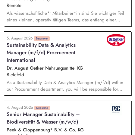
Remote
Als wissenschaftliche*r Mitarbeiter*in sind Sie wichtiger Teil
eines kleinen, operativ tätigen Teams, das entlang einer
klaren Programmatik langfristig soziale Innovation
implementiert. Sie unterstützen die Geschäftsführung bei der
5. August 2026
Umsetzung der Stiftungsprogrammatik und entwickeln dabei
Stepstone
Sustainability Data & Analytics
die Internationalisierungsstrategie der Stiftung weiter. Sie
Manager (m/f/d) Procruement
übersetzen wissenschaftliche Erkenntnisse in
alltagsangebundene Handlungsansätze entlang unserer
International
Stiftungsprogrammatik.
Dr. August Oetker Nahrungsmittel KG
Bielefeld
As a Sustainability Data & Analytics Manager (m/f/d) within
our Procurement department, you will be responsible for
managing sustainability-related data and translating
sustainability requirements into data, system, and reporting
4. August 2026
solutions. You will be responsible for the functional
Stepstone
Senior Manager Sustainability –
management of data across relevant IT systems and data
Biodiversität & Wasser (m/w/d)
landscapes, including SAP MM/BW, CO₂ accounting tool,
Datasphere, Databricks, SRM, and Sedex, ensuring that
Peek & Cloppenburg* B.V. & Co. KG