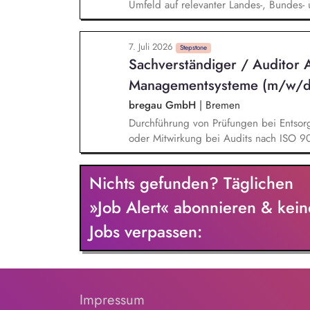
Umfeld auf relevanter Landes-, Bunde
Wissenschaft, Fischereisektor, anderen
Kritische und kompetente Begleitung v
7. Juli 2026
deutschen Fischerei in Nord- und Ostsee
Stepstone
Sachverständiger / Auditor A
Mitwirkung an der Erstellung und öffentl
Hintergrundpapieren, politischen Strat
Managementsysteme (m/w/d
bregau GmbH
|
Bremen
Durchführung von Prüfungen bei Entso
oder Mitwirkung bei Audits nach ISO 
Bewertung abfallwirtschaftlicher Prozes
Anforderungen Prüfung von Stoffström
Nichts gefunden? Täglichen
Betriebsorganisation und Dokumentation 
Prüfberichte Fachlicher Austausch mit 
»Job Alert« abonnieren & kein
Auditorenteams
Jobs verpassen:
Impressum