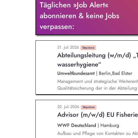
Täglichen »Job Alert«
landscapes, including SAP MM/BW, CO₂ 
and Sedex, ensuring that sustainability-r
abonnieren & keine Jobs
and readily available for use. You will 
verpassen:
international sustainability activities i
the implementation status of sustainabili
31. Juli 2026
Stepstone
Abteilungs­leitung (w/m/d) „
wasserhygiene“
Umweltbundesamt
|
Berlin,Bad Elster
Management und strategische Weiterent
Qualitätssicherung der in der Abteilun
Weiterentwicklung der Trink- und Bade
Herausforderungen, vom Forschungsbeda
22. Juli 2026
und Empfehlungen für den Regelungsbe
Stepstone
Advisor (m/w/d) EU Fisherie
Regelwerk, WHO Guidance)
WWF Deutschland
|
Hamburg
Aufbau und Pflege von Kontakten zu Akt