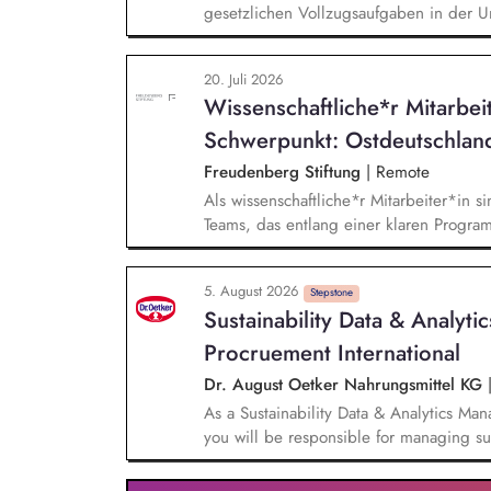
gesetzlichen Vollzugsaufgaben in der
anderen Facheinheiten der DEHSt, vor 
‑Erklärungen sowie Prüfung, Aufbereit
20. Juli 2026
Mitwirkung bei der Durchführung von Re
Wissenschaftliche*r Mitarbei
Importeuren sowie dem Zoll und der Eu
Strategien und Konzepten für den einhe
Schwerpunkt: Ostdeutschlan
CBAM und deren Weiterentwicklung
Freudenberg Stiftung
|
Remote
Als wissenschaftliche*r Mitarbeiter*in si
Teams, das entlang einer klaren Programm
Sie unterstützen die Geschäftsführung 
entwickeln dabei die Internationalisierun
5. August 2026
wissenschaftliche Erkenntnisse in allt
Stepstone
Sustainability Data & Analyt
Stiftungsprogrammatik.
Procruement International
Dr. August Oetker Nahrungsmittel KG
As a Sustainability Data & Analytics Ma
you will be responsible for managing sust
sustainability requirements into data, sy
responsible for the functional managemen