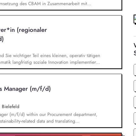
 Umsetzung des CBAM in Zusammenarbeit mit
allem: - Prüfung von CBAM-Berichten und
ung und Bewertung der erhobenen Emissionsdaten -
chtsmittelverfahren - Kommunikation mit
ter*in (regionaler
ropäischen Kommission - Erarbeitung von
itlichen Vollzug der rechtlichen Regelungen zum
d)
nd Sie wichtiger Teil eines kleinen, operativ tätigen
atik langfristig soziale Innovation implementiert.
bei der Umsetzung der Stiftungsprogrammatik und
gsstrategie der Stiftung weiter. Sie übersetzen
agsangebundene Handlungsansätze entlang unserer
ics Manager (m/f/d)
|
Bielefeld
nager (m/f/d) within our Procurement department,
ainability-related data and translating
stem, and reporting solutions. You will be
t of data across relevant IT systems and data