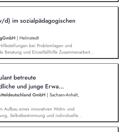
, Begleitung und Projektmanagement von
Umsetzung von wirkungsvollen Klimaschutz-
lgesellschaftlichen Prozesses für die
w/d) im sozialpädagogischen
mmlung mit Bürger/innen) Integration des
e Vernetzung/Kooperation mit anderen lokalen
ie gGmbH
|
Helmstedt
 Hilfestellungen bei Problemlagen und
de Beratung und Einzelfallhilfe Zusammenarbeit
peration mit den zuständigen Betrieben sowie dem
 individuellen Förderplanung sowie die
rbungsunterstützung Stabilisierung der
lant betreute
Beschäftigung
liche und junge Erwa...
Mitteldeutschland GmbH
|
Sachsen-Anhalt,
im Aufbau eines innovativen Wohn- und
lung, Selbstbestimmung und individuelle
hliche und organisatorische Leitung des
r qualitativ hochwertigen Betreuung und