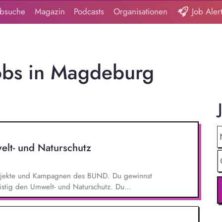
obsuche
Magazin
Podcasts
Organisationen
Job Aler
obs in Magdeburg
elt- und Naturschutz
 Projekte und Kampagnen des BUND. Du gewinnst
ristig den Umwelt- und Naturschutz. Du
- und Klimaschutz nach bestem Wissen und
d Aktionen, beispielsweise durch das Sammeln