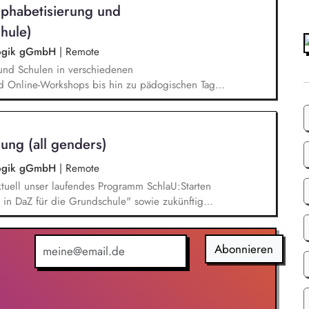
lphabetisierung und
hule)
agogik gGmbH
|
Remote
und Schulen in verschiedenen
d Online-Workshops bis hin zu pädogischen Tagen
unsere Plattform schlau-lernen.org. Die inhaltlichen
eichen Lesen lernen,
betisierung in der Grundschule.
ung (all genders)
agogik gGmbH
|
Remote
tuell unser laufendes Programm SchlaU:Starten
in DaZ für die Grundschule" sowie zukünftig
ne Projekte mit den Schwerpunkten
es Deutschlernen von der Grundschule bis in die
nbildung entwickelt in seinen Projekten dazu
Abonnieren
errichtsmaterialien und begleitet pädagogische
eiterbildungsangeboten online wie offline.