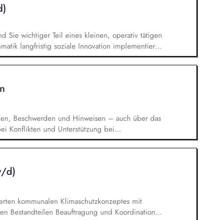
d)
nd Sie wichtiger Teil eines kleinen, operativ tätigen
atik langfristig soziale Innovation implementiert.
bei der Umsetzung der Stiftungsprogrammatik und
gsstrategie der Stiftung weiter. Sie übersetzen
agsangebundene Handlungsansätze entlang unserer
n
gen, Beschwerden und Hinweisen – auch über das
i Konflikten und Unterstützung bei
rchführung von Schulungen und
n der Weiterentwicklung von Leitlinien,
. Förderung einer offenen Feedback- und
w/d)
ation.
rierten kommunalen Klimaschutzkonzeptes mit
en Bestandteilen Beauftragung und Koordination