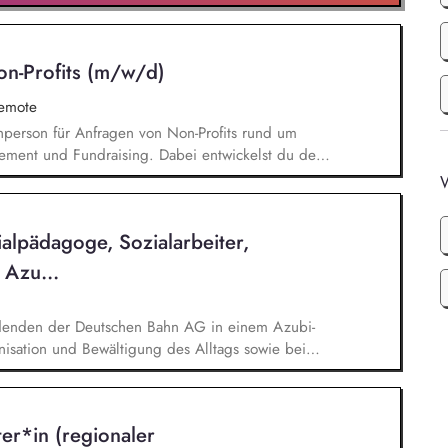
on-Profits (m/w/d)
remote
chperson für Anfragen von Non-Profits rund um
ement und Fundraising. Dabei entwickelst du den
Angebotserstellung bis zur eigenverantwortlichen
W
erausforderungen entwickelst du passgenaue
ionen zu zentralen Fragen ihrer finanziellen
alpädagoge, Sozialarbeiter,
icklung.
 Azu...
denden der Deutschen Bahn AG in einem Azubi-
isation und Bewältigung des Alltags sowie bei
rung lebenspraktischer Fähigkeiten, Planung und
nd Gruppenangeboten, Motivation zur aktiven
nd kreativen Angeboten (auch extern), Förderung
ter*in (regionaler
amische Erlebnisse, Unterstützung bei der