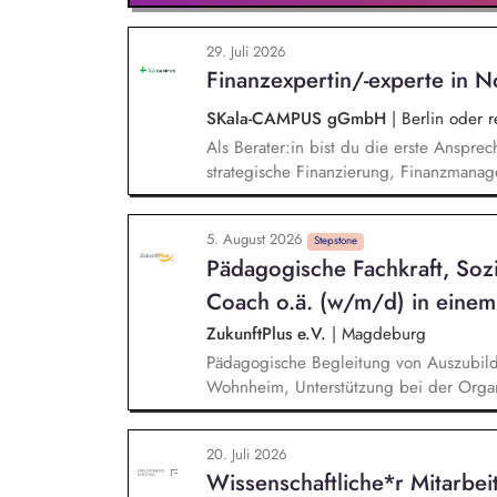
29. Juli 2026
Finanzexpertin/-experte in N
SKala-CAMPUS gGmbH
|
Berlin oder 
Als Berater:in bist du die erste Anspre
strategische Finanzierung, Finanzmanag
gesamten Prozess von der Anfrage über 
Umsetzung. Auf Basis der jeweiligen H
5. August 2026
Beratungsprozesse und berätst Organisat
Stepstone
Pädagogische Fachkraft, Sozi
Steuerung und strategischen Weiterentw
Coach o.ä. (w/m/d) in einem
ZukunftPlus e.V.
|
Magdeburg
Pädagogische Begleitung von Auszubil
Wohnheim, Unterstützung bei der Organ
persönlichen Herausforderungen, Förde
Durchführung von Freizeitaktivitäten u
20. Juli 2026
Teilnahme an kulturellen, sportlichen u
Wissenschaftliche*r Mitarbei
sozialer Kompetenzen durch gruppendyn