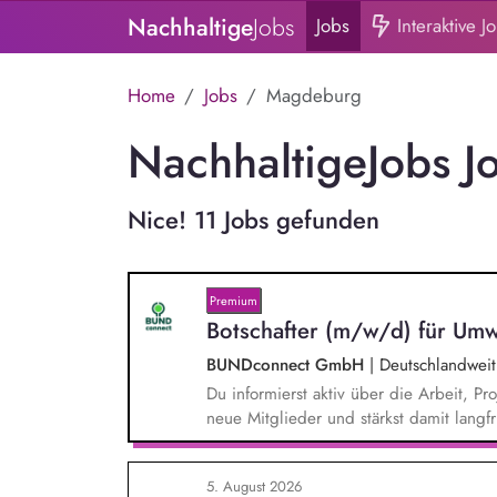
Nachhaltige
Jobs
Jobs
Interaktive J
Home
Jobs
Magdeburg
NachhaltigeJobs J
Nice! 11 Jobs gefunden
Premium
Botschafter (m/w/d) für Umw
BUNDconnect GmbH
|
Deutschlandweit
Du informierst aktiv über die Arbeit,
neue Mitglieder und stärkst damit langf
beantwortest Fragen zu Umwelt-, Arten
Gewissen. Du unterstützt Kampagnen un
5. August 2026
von Unterschriften für Petitionen.