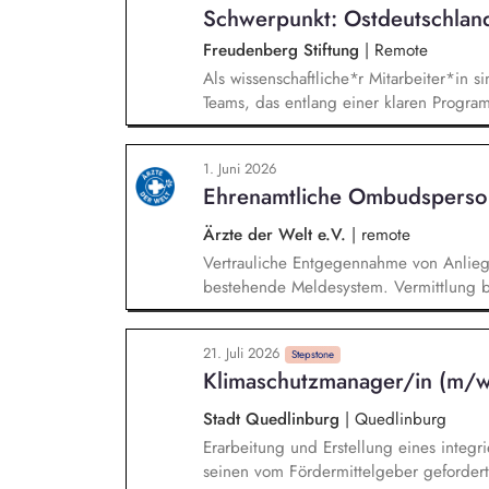
Vernetzung in Sozialräumen.
Schwerpunkt: Ostdeutschlan
Freudenberg Stiftung
|
Remote
Als wissenschaftliche*r Mitarbeiter*in si
Teams, das entlang einer klaren Programm
Sie unterstützen die Geschäftsführung 
entwickeln dabei die Internationalisierun
1. Juni 2026
wissenschaftliche Erkenntnisse in allt
Ehrenamtliche Ombudsperso
Stiftungsprogrammatik.
Ärzte der Welt e.V.
|
remote
Vertrauliche Entgegennahme von Anlie
bestehende Meldesystem. Vermittlung be
Klärungsprozessen. Konzeption und Du
Sensibilisierungsformaten. Mitwirkung a
21. Juli 2026
Verhaltenskodizes und dem Meldesystem
Stepstone
Klimaschutzmanager/in (m/
Beschwerdekultur innerhalb der Organis
Stadt Quedlinburg
|
Quedlinburg
Erarbeitung und Erstellung eines integ
seinen vom Fördermittelgeber gefordert