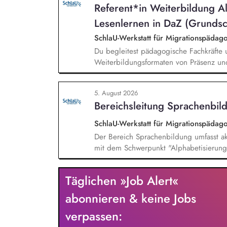
Referent*in Weiterbildung A
Lesenlernen in DaZ (Grundsc
SchlaU-Werkstatt für Migrationspäd
Du begleitest pädagogische Fachkräfte 
Weiterbildungsformaten von Präsenz un
und erstellst Online-Selbstlernkurse für 
Schwerpunkte liegen dabei auf den Ber
5. August 2026
Mehrsprachigkeitsbewusstsein und Alpha
Bereichsleitung Sprachenbild
SchlaU-Werkstatt für Migrationspäd
Der Bereich Sprachenbildung umfasst ak
mit dem Schwerpunkt "Alphabetisierung 
weitere auf Unterrichtsmaterial bezoge
sprachensensibles und rassismuskritisch
Täglichen »Job Alert«
Berufliche Bildung. Der Bereich Sprache
zielgruppengerechte und innovative Unt
abonnieren & keine Jobs
Fachkräfte mit daran angeschlossenen W
verpassen: