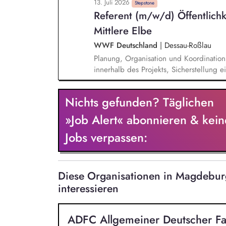
13. Juli 2026
Förderung der Bewohner:innen, Dienst-
Stepstone
Referent (m/w/d) Öffentlichk
Umsetzung und Weiterentwicklung des 
Konzeptes, Koordination der Hilfeplan
Mittlere Elbe
und SGB XI.
WWF Deutschland
|
Dessau-Roßlau
Planung, Organisation und Koordination
innerhalb des Projekts, Sicherstellung ei
gegenüber Projektpartnern und relevan
Exkursionen in das Projektgebiet für un
Nichts gefunden? Täglichen
Durchführung von Pressefahrten und Fac
regionale und weitere Entscheidungsträ
»Job Alert« abonnieren & kein
projektbezogenen Arbeitsgruppen, Dialo
Jobs verpassen:
Beteiligungsprozessen.
Diese Organisationen in Magdebu
interessieren
ADFC Allgemeiner Deutscher Fa