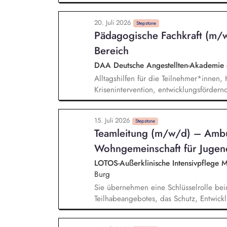
von externen Drittanbietern Initiierung
Maßnahmen und Projekten Prüfung und 
20. Juli 2026
Sofortmaßnahmen Durchführung eines zivi
Stepstone
Pädagogische Fachkraft (m/
Konzepterstellung (Workshops, Ideensa
Klimaschutzes in die Verwaltungsabläuf
Bereich
Klimaschutzakteuren
DAA Deutsche Angestellten-Akadem
Alltagshilfen für die Teilnehmer*innen,
Krisenintervention, entwicklungsfördern
und Informationsaustausch im Team Koo
Bedarfsträger Erstellung und Pflege der
15. Juli 2026
Dokumentation des Förderverlaufes Bewe
Stepstone
Teamleitung (m/w/d) – Ambu
Teilnehmer*innen nach Aufnahme einer 
Wohngemeinschaft für Jugend
LOTOS-Außerklinische Intensivpflege 
Burg
Sie übernehmen eine Schlüsselrolle be
Teilhabeangebotes, das Schutz, Entwick
Förderung in den Mittelpunkt stellt. Fac
Wohngruppen-Teams, Sicherstellung eine