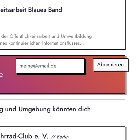
 und Urlaubsplanung sowie Personalführung,
eitsarbeit Blaues Band
pädagogischen und autismusspezifischen
ung und Dokumentation gemäß SGB VIII, SGB IX
 der Öffentlichkeitsarbeit und Umweltbildung
nes kontinuierlichen Informationsflusses
ten Akteuren, Planung und Organisation von
terschiedliche Zielgruppen sowie Vorbereitung und
h- und Informationsreisen für kommunale,
Abonnieren
ger, Organisation und Begleitung von
e
gformaten, Informationsveranstaltungen und
rg und Umgebung könnten dich
hrrad-Club e. V.
// Berlin