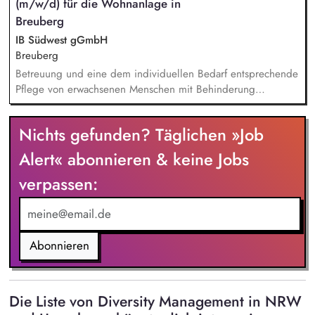
(m/w/d) für die Wohnanlage in
Breuberg
IB Südwest gGmbH
Breuberg
Betreuung und eine dem individuellen Bedarf entsprechende
Pflege von erwachsenen Menschen mit Behinderung
Pädagogische Intervention, Begleitung und Unterstützung in
alltäglichen Situationen Medikamentenvergabe und
Nichts gefunden? Täglichen »Job
pflegerische Assistenz Begleitung von medizinischen
Terminen Intervention bei Krisen Einbringen von neuen Ideen
Alert« abonnieren & keine Jobs
und Ansichten zur Weiterentwicklung der Wohnanlage
verpassen:
Objektive Beobachtung, Evaluation und Dokumentation
Abonnieren
Die Liste von Diversity Management in NRW