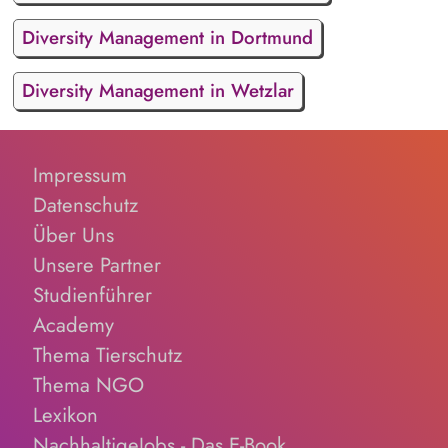
Diversity Management in Dortmund
Diversity Management in Wetzlar
Impressum
Datenschutz
Über Uns
Unsere Partner
Studienführer
Academy
Thema Tierschutz
Thema NGO
Lexikon
NachhaltigeJobs - Das E-Book