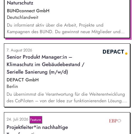
Naturschutz
BUNDconnect GmbH
Deutschlandweit
Du informierst aktiv über die Arbeit, Projekte und
Kampagnen des BUND. Du gewinnst neue Mitglieder und
stärkst damit langfristig den Umwelt- und Naturschutz. Du
beantwortest Fragen zu Umwelt-, Arten- und Klimaschutz nach
7. August 2026
bestem Wissen und Gewissen. Du unterstützt Kampagnen
Senior Produkt Manager:in –
und Aktionen, beispielsweise durch das Sammeln von
Klimaschutz im Gebäudebestand /
Unterschriften für Petitionen.
Serielle Sanierung (m/w/d)
DEPACT GmbH
Berlin
Du übernimmst die Verantwortung für die Weiterentwicklung
des CoPiloten – von der Idee zur funktionierenden Lösung.
Im Zentrum stehen die Umsetzung und Implementierung: Du
verstehst die zugrunde liegenden Prozesse, optimierst sie,
24. Juli 2026
Feature
und entwickelst daraus unser Produkt weiter, zusammen mit
Projektleiter*in nachhaltige
unseren Partnern der Branche.