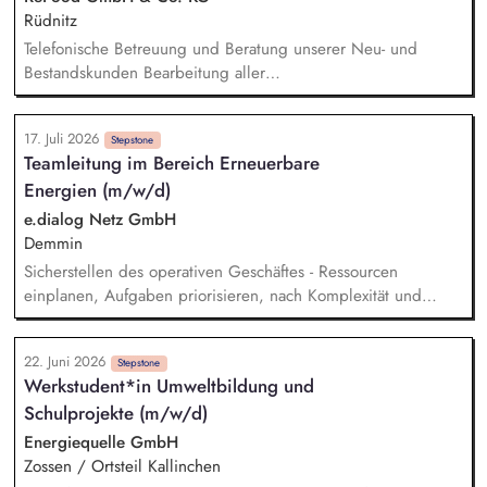
dem Zoll und der Europäischen Kommission - Erarbeitung von
Rüdnitz
Strategien und Konzepten für den einheitlichen Vollzug der
Telefonische Betreuung und Beratung unserer Neu- und
rechtlichen Regelungen zum CBAM und deren
Bestandskunden Bearbeitung aller
Weiterentwicklung
kaufmännischen/administrativen Themen im Tagesgeschäft
Unterstützung der Kollegen im Außendienst bei der Pflege
17. Juli 2026
und Qualifizierung der Kundendaten sowie bei der Termin-
Stepstone
Teamleitung im Bereich Erneuerbare
und Angebotsverfolgung Erstellung und Prüfung der
Energien (m/w/d)
monatlichen Provisionsabrechnungen Bearbeitung der
Tagesberichte unserer Außendienstmitarbeiter Pflege der
e.dialog Netz GmbH
Kundenanlage & Stammdatenverwaltung Bearbeitung von
Demmin
Reklamationen und Erarbeitung von Lösungen für
Sicherstellen des operativen Geschäftes - Ressourcen
Kundenanliegen
einplanen, Aufgaben priorisieren, nach Komplexität und
Zeitaufwand verteilen Monitoring - Überblick über die
Arbeitsbestände, Kennzahlen analysieren, Begründung und
22. Juni 2026
Maßnahmen bei erhöhtem Aufkommen Prozessoptimierung -
Stepstone
Werkstudent*in Umweltbildung und
Impulse für Verbesserungen, Anleiten von Kollegen,
Schulprojekte (m/w/d)
Schwerpunkten setzen, Probleme identifizieren, Maßnahmen
ableiten und nachhalten Teamentwicklung - Zusammenarbeit
Energiequelle GmbH
fördern, Rollen im Team entwickeln, Feedbackkultur,
Zossen / Ortsteil Kallinchen