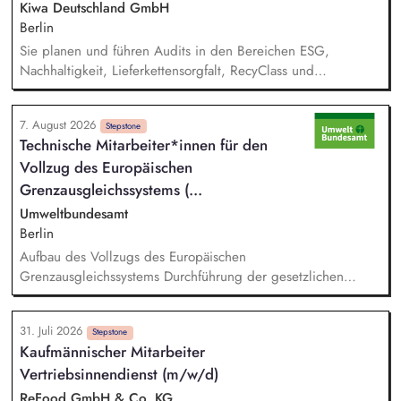
Kiwa Deutschland GmbH
Berlin
Sie planen und führen Audits in den Bereichen ESG,
Nachhaltigkeit, Lieferkettensorgfalt, RecyClass und
Kreislaufwirtschaft eigenständig oder im Team durch. Sie
bewerten Unternehmen hinsichtlich gesetzlicher, normativer
7. August 2026
und kundenspezifischer Nachhaltigkeits- und Compliance-
Stepstone
Technische Mitarbeiter*innen für den
Anforderungen und erstellen aussagekräftige Auditberichte.
Vollzug des Europäischen
Sie prüfen Audit- und Bewertungsergebnisse, bewerten
Korrekturmaßnahmen und stellen die Einhaltung relevanter
Grenzausgleichs­systems (...
Standards und Zertifizierungsanforderungen sicher.
Umweltbundesamt
Berlin
Aufbau des Vollzugs des Europäischen
Grenzausgleichssystems Durchführung der gesetzlichen
Vollzugsaufgaben in der Umsetzung des CBAM in
Zusammenarbeit mit anderen Facheinheiten der DEHSt, vor
31. Juli 2026
allem: - Prüfung von CBAM-Berichten und ‑Erklärungen sowie
Stepstone
Kaufmännischer Mitarbeiter
Prüfung, Aufbereitung und Bewertung der erhobenen
Vertriebsinnendienst (m/w/d)
Emissionsdaten - Mitwirkung bei der Durchführung von
Rechtsmittelverfahren - Kommunikation mit Importeuren sowie
ReFood GmbH & Co. KG