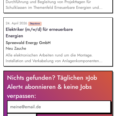
Kommunikation / Informationsweitergabe, Vermittler
Durchführung und Begleitung von Projekttagen für
Schulklassen im Themenfeld Erneuerbare Energien und
Klimawandel Vermittlung von Inhalten durch Präsentationen,
spielerische Übungen und einfache Experimente Betreuung
24. April 2026
von Besuchergruppen sowie Durchführung von Führungen in
Stepstone
Elektriker (m/w/d) für erneuerbare
Windenergieanlagen (ohne Aufstieg) Sicherstellung eines
Energien
reibungslosen Ablaufs inkl. Vor- und Nachbereitung der
Programminhalte Mitgestaltung eines positiven und
Spreewald Energy GmbH
nachhaltigen Lernerlebnisses gemeinsam mit dem Team vor
Neu Zauche
Ort Erstellung von Content für Social Media zur Begleitung
Alle elektronischen Arbeiten rund um die Montage.
der Projekte und Einblicke in die Bildungsarbeit
Installation und Verkabelung von Anlagenkomponenten
basierend auf Erneuerbaren Energien (Photovoltaikanlagen,
Solarstromspeicher, Wärmepumpenanlagen, Ladestationen für
Nichts gefunden? Täglichen »Job
E-Autos, Blockheizkraftwerke). Überprüfung der elektrischen
Anlagen und Komponenten. Fehlerbehebung und Reparatur.
Alert« abonnieren & keine Jobs
Wartung und Instandhaltung. Sie führen die Abnahme
verpassen:
gemeinsam mit dem Kunden durch.