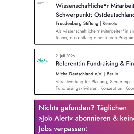
Wissenschaftliche*r Mitarbei
andere Kanäle und Medien.
Schwerpunkt: Ostdeutschlan
Freudenberg Stiftung
|
Remote
Als wissenschaftliche*r Mitarbeiter*in si
Teams, das entlang einer klaren Programm
Sie unterstützen die Geschäftsführung 
entwickeln dabei die Internationalisierun
2. Juli 2026
wissenschaftliche Erkenntnisse in allt
Referent:in Fundraising & Fi
Stiftungsprogrammatik.
Micha Deutschland e.V.
|
Berlin
Verantwortung für Planung, Steuerung 
Fundraisingaktivitäten. Konzeption, Koo
Fundraisingkampagnen (z. B. Frühjahr, 
strategische Weiterentwicklung der Sp
Nichts gefunden? Täglichen
Drittmittelmanagement: Antragstellung, B
Budget‑ und Liquiditätsplanung sowie l
»Job Alert« abonnieren & kein
Jobs verpassen: