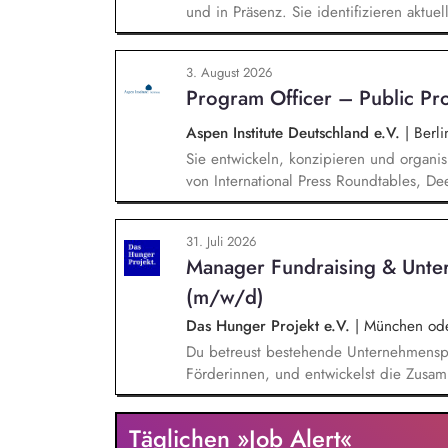
und in Präsenz. Sie identifizieren aktu
Technologie, Geopolitik und wirtschaftli
Veranstaltungen, Hintergrundgespräche, 
3. August 2026
Sie identifizieren und gewinnen Referen
Program Officer – Public P
Wirtschaft, Wissenschaft und Zivilgesells
Aspen Institute Deutschland e.V.
|
Berli
Sie entwickeln, konzipieren und organis
von International Press Roundtables, De
hin zu besonderen Formaten wie der A
Veranstaltungsformaten. Sie identifizie
31. Juli 2026
hochrangige Referentinnen sowie Diskuss
Manager Fundraising & Unte
Wissenschaft, Medien und Zivilgesellsch
(m/w/d)
Das Hunger Projekt e.V.
|
München oder
Du betreust bestehende Unternehmenspa
Förderinnen, und entwickelst die Zusamm
neue Unternehmen und Förderer & Förder
setzt Fundraising-Maßnahmen eigenstän
Täglichen »Job Alert«
arbeitest eng mit der Landesdirektion