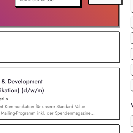
n & Development
ikation) (d/w/m)
rlin
nt Kommunikation für unsere Standard Value
n Mailing-Programm inkl. der Spendenmagazine
munikation innerhalb unserer Donor Journeys. Ko-
Kommunikation in enger Zusammenarbeit mit dem
edaktion und Prüfung von Content/Texten für