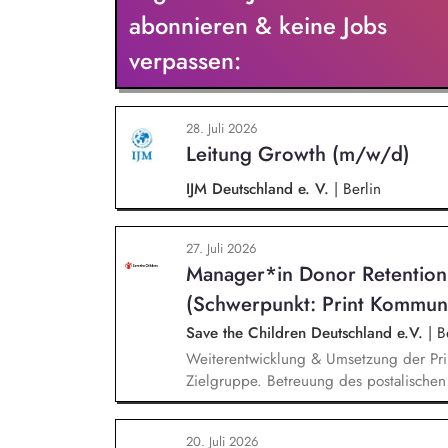
zusammen.
abonnieren & keine Jobs
verpassen:
28. Juli 2026
Leitung Growth (m/w/d)
IJM Deutschland e. V.
|
Berlin
27. Juli 2026
Manager*in Donor Retentio
(Schwerpunkt: Print Kommun
Save the Children Deutschland e.V.
|
Be
Weiterentwicklung & Umsetzung der Pri
Zielgruppe. Betreuung des postalische
und Spendenaufrufe sowie der Print Kom
Produktion von Content für die Print 
20. Juli 2026
Team Brand, Content & Publikationen. R