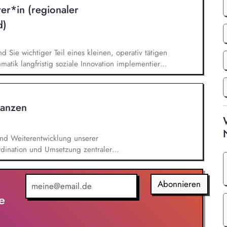
ter*in (regionaler
d)
nd Sie wichtiger Teil eines kleinen, operativ tätigen
atik langfristig soziale Innovation implementiert.
bei der Umsetzung der Stiftungsprogrammatik und
gsstrategie der Stiftung weiter. Sie übersetzen
agsangebundene Handlungsansätze entlang unserer
nanzen
und Weiterentwicklung unserer
rdination und Umsetzung zentraler
Jahresende, Aktionen). Aufbau, Pflege und
ender:innen‑ und Großspender:innen‑Beziehungen.
erichte, Mittelabrufe und Fristenkontrolle.
Abonnieren
aufendes Finanzmonitoring.
e