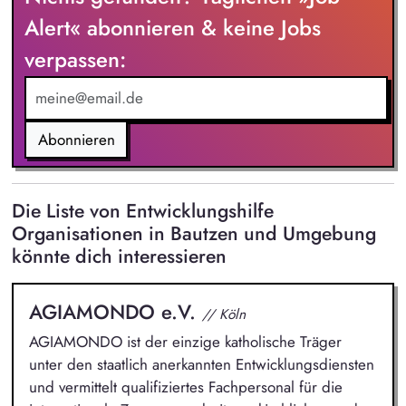
Großspender:innen‑Beziehungen. Drittmittelmanagement:
Alert« abonnieren & keine Jobs
Antragstellung, Berichte, Mittelabrufe und Fristenkontrolle.
verpassen:
Budget‑ und Liquiditätsplanung sowie laufendes
Finanzmonitoring.
Abonnieren
Die Liste von Entwicklungshilfe
Organisationen in Bautzen und Umgebung
könnte dich interessieren
AGIAMONDO e.V.
// Köln
AGIAMONDO ist der einzige katholische Träger
unter den staatlich anerkannten Entwicklungsdiensten
und vermittelt qualifiziertes Fachpersonal für die