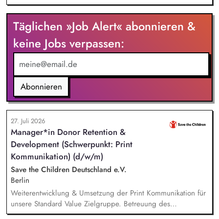
Medien und Zivilgesellschaft.
Täglichen »Job Alert« abonnieren &
keine Jobs verpassen:
Abonnieren
27. Juli 2026
Manager*in Donor Retention &
Development (Schwerpunkt: Print
Kommunikation) (d/w/m)
Save the Children Deutschland e.V.
Berlin
Weiterentwicklung & Umsetzung der Print Kommunikation für
unsere Standard Value Zielgruppe. Betreuung des
postalischen Mailing-Programm inkl. der Spendenmagazine