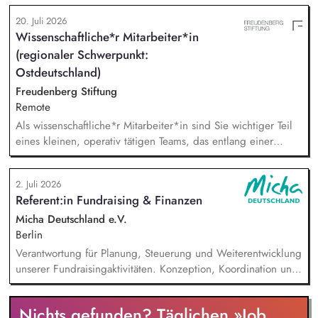
und Spendenaufrufe sowie der Print Kommunikation innerhalb
20. Juli 2026
unserer Donor Journeys. Ko-Produktion von Content für die
Wissenschaftliche*r Mitarbeiter*in
Print Kommunikation in enger Zusammenarbeit mit dem Team
(regionaler Schwerpunkt:
Brand, Content & Publikationen. Redaktion und Prüfung von
Content/Texten für andere Kanäle und Medien.
Ostdeutschland)
Freudenberg Stiftung
Remote
Als wissenschaftliche*r Mitarbeiter*in sind Sie wichtiger Teil
eines kleinen, operativ tätigen Teams, das entlang einer
klaren Programmatik langfristig soziale Innovation
implementiert. Sie unterstützen die Geschäftsführung bei der
2. Juli 2026
Umsetzung der Stiftungsprogrammatik und entwickeln dabei
Referent:in Fundraising & Finanzen
die Internationalisierungsstrategie der Stiftung weiter. Sie
übersetzen wissenschaftliche Erkenntnisse in
Micha Deutschland e.V.
alltagsangebundene Handlungsansätze entlang unserer
Berlin
Stiftungsprogrammatik.
Verantwortung für Planung, Steuerung und Weiterentwicklung
unserer Fundraisingaktivitäten. Konzeption, Koordination und
Umsetzung zentraler Fundraisingkampagnen (z. B. Frühjahr,
Jahresende, Aktionen). Aufbau, Pflege und strategische
Nichts gefunden? Täglichen »Job
Weiterentwicklung der Spender:innen‑ und