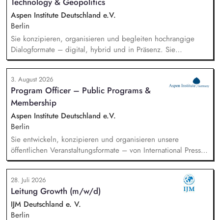
Technology & Geopolitics
Aspen Institute Deutschland e.V.
Berlin
Sie konzipieren, organisieren und begleiten hochrangige
Dialogformate – digital, hybrid und in Präsenz. Sie
identifizieren aktuelle Entwicklungen in den Bereichen
Handel, Technologie, Geopolitik und wirtschaftliche
3. August 2026
Sicherheit und bereiten diese für Veranstaltungen,
Program Officer – Public Programs &
Hintergrundgespräche, Publikationen und politische
Membership
Diskussionen auf. Sie identifizieren und gewinnen
Referent*innen sowie Diskussionspartner aus Politik,
Aspen Institute Deutschland e.V.
Wirtschaft, Wissenschaft und Zivilgesellschaft.
Berlin
Sie entwickeln, konzipieren und organisieren unsere
öffentlichen Veranstaltungsformate – von International Press
Roundtables, Deep Dive Discussions und Aspen Fireside
Chats bis hin zu besonderen Formaten wie der Aspen
28. Juli 2026
Summer Party, der Aspen Gala und neuen
Leitung Growth (m/w/d)
Veranstaltungsformaten. Sie identifizieren aktuelle politische
Themen und gewinnen hochrangige Referentinnen sowie
IJM Deutschland e. V.
Diskussionspartnerinnen aus Politik, Wirtschaft, Wissenschaft,
Berlin