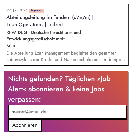
Klärungsprozessen. Konzeption und Durchführung von
22. Juli 2026
Schulungen und Sensibilisierungsformaten. Mitwirkung an der
Stepstone
Abteilungsleitung im Tandem (d/w/m) |
Weiterentwicklung von Leitlinien, Verhaltenskodizes und dem
Loan Operations | Teilzeit
Meldesystem. Förderung einer offenen Feedback- und
Beschwerdekultur innerhalb der Organisation.
KFW DEG - Deutsche Investitions- und
Entwicklungsgesellschaft mbH
Köln
Die Abteilung Loan Management begleitet den gesamten
Lebenszyklus der Kredit- und Namensschuldverschreibungen
der DEG und verantwortet die korrekte Abbildung und
Abwicklung der Geschäfte. Das Aufgabenspektrum umfasst
Nichts gefunden? Täglichen »Job
unter anderem die Führung der Nebenbücher,
Auszahlungen, Payment-Agent-Tätigkeiten, Zins- und
Alert« abonnieren & keine Jobs
Rechnungsmanagement sowie Mahnwesen und
verpassen:
Zahlungseingangsverarbeitung. Als Partner unserer
Marktabteilungen beraten wir bei der Strukturierung von
Transaktionen im Hinblick auf Abbildbarkeit und Effizienz.
Abonnieren