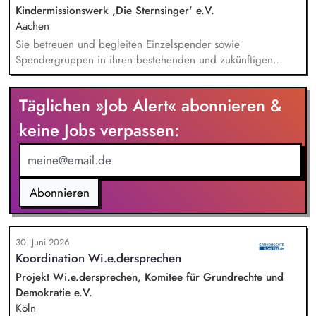
unseren Programmkollegen zusammen.
Kindermissionswerk ,Die Sternsinger' e.V.
Aachen
Sie betreuen und begleiten Einzelspender sowie
Spendergruppen in ihren bestehenden und zukünftigen
Projektpartnerschaften (Kooperationsprojekte zwischen
deutschen Spendergruppen und internationalen
Täglichen »Job Alert« abonnieren &
Entwicklungshilfeprojekten) und fördern den Aufbau
langfristiger, vertrauensvoller Beziehungen.
keine Jobs verpassen:
Spenderbetreuung - Kommunikation und Abstimmung zu
Projekten, Budgets und Spendenaufkommen; Identifikation
geeigneter Projekte, deeskalierende Kommunikation bei
Problemen mit Projekten in enger Abstimmung mit dem
Abonnieren
Vorstand und beteiligten Kolleg/innen.
30. Juni 2026
Koordination Wi.e.dersprechen
Projekt Wi.e.dersprechen, Komitee für Grundrechte und
Demokratie e.V.
Köln