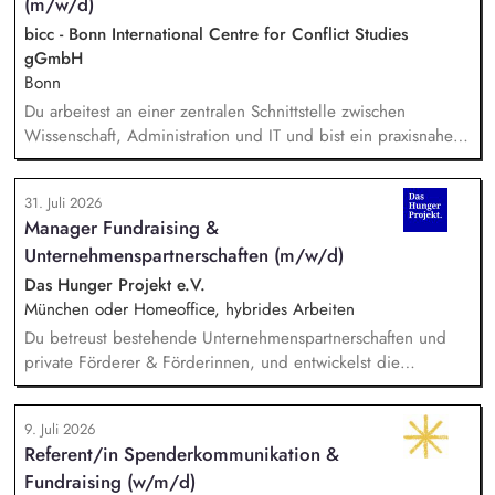
(m/w/d)
bicc - Bonn International Centre for Conflict Studies
gGmbH
Bonn
Du arbeitest an einer zentralen Schnittstelle zwischen
Wissenschaft, Administration und IT und bist ein praxisnaher
Allrounder in den verschiedenen Themenbereichen. In dieser
Rolle betreust Du unsere Bibliothek, entwickelst unser
31. Juli 2026
Forschungsinformationssystem (FIS) und das institutionelle
Manager Fundraising &
Forschungsdatenmanagement (FDM) weiter. Du sicherst die
Unternehmenspartnerschaften (m/w/d)
Qualität und Nachvollziehbarkeit von
Forschungsinformationen und unterstützt durch Analysen,
Das Hunger Projekt e.V.
Kennzahlen und Berichte die strategische Steuerung des
München oder Homeoffice, hybrides Arbeiten
Instituts.
Du betreust bestehende Unternehmenspartnerschaften und
private Förderer & Förderinnen, und entwickelst die
Zusammenarbeit systematisch weiter. Du identifizierst neue
Unternehmen und Förderer & Förderinnen und sprichst sie
9. Juli 2026
aktiv an. Du planst und setzt Fundraising-Maßnahmen
Referent/in Spenderkommunikation &
eigenständig um und verfolgst deren Ergebnisse. Du
Fundraising (w/m/d)
arbeitest eng mit der Landesdirektion, dem Marketing und