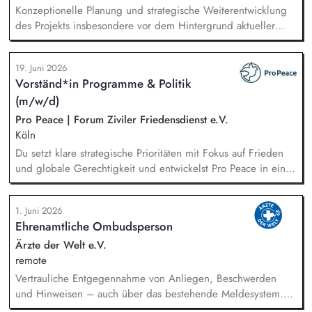
Konzeptionelle Planung und strategische Weiterentwicklung
des Projekts insbesondere vor dem Hintergrund aktueller
politischer Entwicklungen in den Projektregionen,
Öffentlichkeitsarbeit Print und web in Deutsch und Englisch,
19. Juni 2026
Vertretung des Projekts bei Vorträgen, Netzwerk- u.
Vorständ*in Programme & Politik
Fundraisingveranstaltungen, Weiterentwicklung des
(m/w/d)
Privatspendenfundraisings, regelmäßige Kommunikation mit
und das Gewinnen von (neuen) Spender*innen, Organisation
Pro Peace | Forum Ziviler Friedensdienst e.V.
und Begleitung der etwa jährlich stattfindenden
Köln
Dialogseminare.
Du setzt klare strategische Prioritäten mit Fokus auf Frieden
und globale Gerechtigkeit und entwickelst Pro Peace in einer
Phase der Neuausrichtung zukunftsfähig weiter. Du steuerst
die Programme im In- und Ausland, die Kommunikation und
1. Juni 2026
die Akademie für Konflikttransformation und entwickelst den
Ehrenamtliche Ombudsperson
methodischen Ansatz gemeinsam mit den Fachbereichen
kontinuierlich weiter. Du sicherst und diversifizierst
Ärzte der Welt e.V.
Einnahmen und verantwortest das strategische Fundraising.
remote
Vertrauliche Entgegennahme von Anliegen, Beschwerden
und Hinweisen – auch über das bestehende Meldesystem.
Vermittlung bei Konflikten und Unterstützung bei