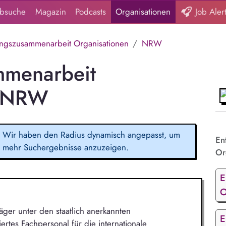
obsuche
Magazin
Podcasts
Organisationen
Job Aler
ungszusammenarbeit Organisationen
NRW
mmenarbeit
n NRW
Wir haben den Radius dynamisch angepasst, um
En
mehr Suchergebnisse anzuzeigen.
Or
E
O
ger unter den staatlich anerkannten
E
iertes Fachpersonal für die internationale