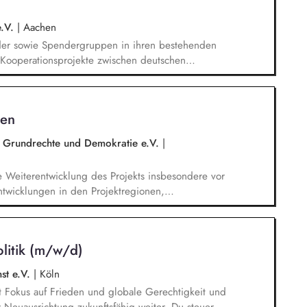
e.V.
|
Aachen
der sowie Spendergruppen in ihren bestehenden
 (Kooperationsprojekte zwischen deutschen
wicklungshilfeprojekten) und fördern den Aufbau
ungen. Spenderbetreuung - Kommunikation und
Spendenaufkommen; Identifikation geeigneter
hen
 bei Problemen mit Projekten in enger
ligten Kolleg/innen.
r Grundrechte und Demokratie e.V.
|
e Weiterentwicklung des Projekts insbesondere vor
ntwicklungen in den Projektregionen,
eutsch und Englisch, Vertretung des Projekts bei
anstaltungen, Weiterentwicklung des
ge Kommunikation mit und das Gewinnen von
litik (m/w/d)
d Begleitung der etwa jährlich stattfindenden
nst e.V.
|
Köln
mit Fokus auf Frieden und globale Gerechtigkeit und