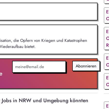
E
O
E
O
nisation, die Opfern von Kriegen und Katastrophen
R
Wiederaufbau bietet.
E
O
Abonnieren
e
E
O
t Jobs in NRW und Umgebung könnten
E