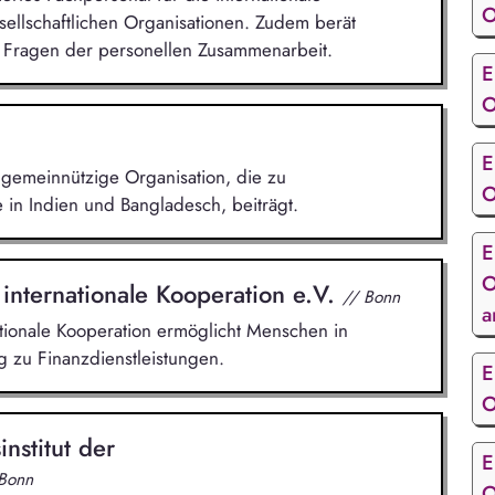
O
sellschaftlichen Organisationen. Zudem berät
Fragen der personellen Zusammenarbeit.
E
O
E
gemeinnützige Organisation, die zu
O
in Indien und Bangladesch, beiträgt.
E
O
 internationale Kooperation e.V.
// Bonn
a
ationale Kooperation ermöglicht Menschen in
 zu Finanzdienstleistungen.
E
O
nstitut der
E
 Bonn
O