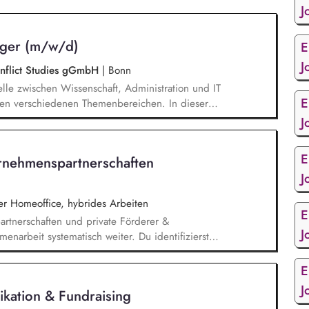
J
ager (m/w/d)
E
J
Conflict Studies gGmbH
|
Bonn
telle zwischen Wissenschaft, Administration und IT
E
 den verschiedenen Themenbereichen. In dieser
twickelst unser Forschungsinformationssystem (FIS)
J
management (FDM) weiter. Du sicherst die Qualität
informationen und unterstützt durch Analysen,
E
rnehmenspartnerschaften
e Steuerung des Instituts.
J
 Homeoffice, hybrides Arbeiten
E
rtnerschaften und private Förderer &
J
enarbeit systematisch weiter. Du identifizierst
innen und sprichst sie aktiv an. Du planst und
dig um und verfolgst deren Ergebnisse. Du
E
, dem Marketing und unseren Programmkollegen
J
kation & Fundraising