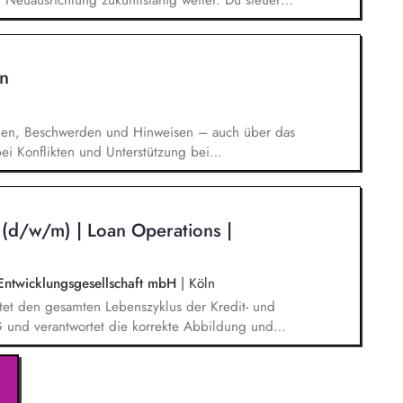
r Neuausrichtung zukunftsfähig weiter. Du steuerst
e Kommunikation und die Akademie für
 den methodischen Ansatz gemeinsam mit den
sicherst und diversifizierst Einnahmen und
n
ng.
gen, Beschwerden und Hinweisen – auch über das
i Konflikten und Unterstützung bei
rchführung von Schulungen und
n der Weiterentwicklung von Leitlinien,
. Förderung einer offenen Feedback- und
 (d/w/m) | Loan Operations |
ation.
 Entwicklungsgesellschaft mbH
|
Köln
et den gesamten Lebenszyklus der Kredit- und
und verantwortet die korrekte Abbildung und
enspektrum umfasst unter anderem die Führung
t-Agent-Tätigkeiten, Zins- und
und Zahlungseingangsverarbeitung. Als Partner