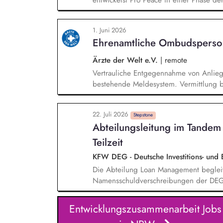
entwickelst Pro Peace in einer Phase de
die Programme im In- und Ausland, di
Konflikttransformation und entwickelst
1. Juni 2026
Fachbereichen kontinuierlich weiter. Du 
Ehrenamtliche Ombudsperso
verantwortest das strategische Fundraisi
Ärzte der Welt e.V.
|
remote
Vertrauliche Entgegennahme von Anlie
bestehende Meldesystem. Vermittlung be
Klärungsprozessen. Konzeption und Du
Sensibilisierungsformaten. Mitwirkung a
22. Juli 2026
Verhaltenskodizes und dem Meldesystem
Stepstone
Abteilungsleitung im Tandem
Beschwerdekultur innerhalb der Organis
Teilzeit
KFW DEG - Deutsche Investitions- und
Die Abteilung Loan Management begleit
Namensschuldverschreibungen der DEG 
Abwicklung der Geschäfte. Das Aufgab
der Nebenbücher, Auszahlungen, Paymen
Entwicklungszusammenarbeit Jobs
Rechnungsmanagement sowie Mahnwesen 