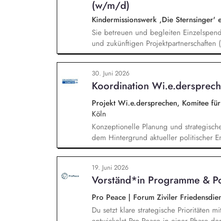
(w/m/d)
Kindermissionswerk ,Die Sternsinger' 
Sie betreuen und begleiten Einzelspen
und zukünftigen Projektpartnerschaften
Spendergruppen und internationalen Ent
langfristiger, vertrauensvoller Bezieh
30. Juni 2026
Abstimmung zu Projekten, Budgets und 
Koordination Wi.e.dersprec
Projekte, deeskalierende Kommunikation
Abstimmung mit dem Vorstand und betei
Projekt Wi.e.dersprechen, Komitee fü
Köln
Konzeptionelle Planung und strategisch
dem Hintergrund aktueller politischer E
Öffentlichkeitsarbeit Print und web in D
Vorträgen, Netzwerk- u. Fundraisingver
19. Juni 2026
Privatspendenfundraisings, regelmäßi
Vorständ*in Programme & Po
(neuen) Spender*innen, Organisation un
Dialogseminare.
Pro Peace | Forum Ziviler Friedensdie
Du setzt klare strategische Prioritäten 