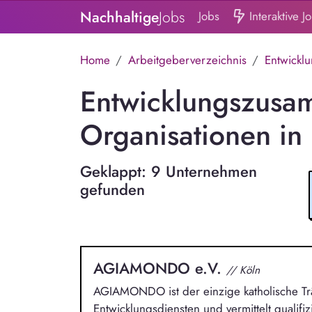
Nachhaltige
Jobs
Jobs
Interaktive J
Home
Arbeitgeberverzeichnis
Entwickl
Entwicklungszusa
Organisationen i
Geklappt: 9 Unternehmen
gefunden
AGIAMONDO e.V.
// Köln
AGIAMONDO ist der einzige katholische Trä
Entwicklungsdiensten und vermittelt qualifiz