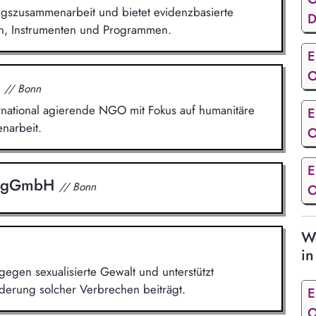
ungszusammenarbeit und bietet evidenzbasierte
D
en, Instrumenten und Programmen.
E
O
.
// Bonn
nternational agierende NGO mit Fokus auf humanitäre
E
narbeit.
O
E
ee gGmbH
// Bonn
O
We
in
gegen sexualisierte Gewalt und unterstützt
derung solcher Verbrechen beiträgt.
E
O