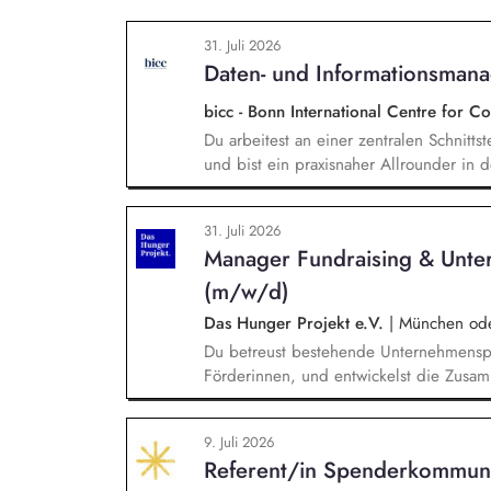
31. Juli 2026
Daten- und Informationsman
bicc - Bonn International Centre for 
Du arbeitest an einer zentralen Schnitts
und bist ein praxisnaher Allrounder in
Rolle betreust Du unsere Bibliothek, en
und das institutionelle Forschungsdaten
31. Juli 2026
und Nachvollziehbarkeit von Forschungs
Manager Fundraising & Unte
Kennzahlen und Berichte die strategisch
(m/w/d)
Das Hunger Projekt e.V.
|
München oder
Du betreust bestehende Unternehmenspa
Förderinnen, und entwickelst die Zusamm
neue Unternehmen und Förderer & Förder
setzt Fundraising-Maßnahmen eigenstän
9. Juli 2026
arbeitest eng mit der Landesdirektion
Referent/in Spenderkommuni
zusammen.