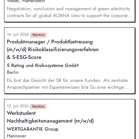
Wesel, Hartenstein
Berichtspflichten Aufbau und Weiterentwicklung von internen
Negotiation, conclusion and management of green electricity
Kontrollsystemen (IKS)
contracts for all global ALTANA sites to support the corporate
target of achieving 100% renewable electricity sourcing.
Monitoring regulatory developments and market requirements
14. Juli 2026
related to green electricity procurement (e.g., GHG Protocol)
Stepstone
Produktmanager / Produktbetreuung
and integrating relevant aspects into the company's energy
(m/w/d) Risikoklassifizierungsverfahren
procurement strategy in close collaboration with Corporate
Sustainability and EHSR. Development and implementation of
& S-ESG-Score
an energy data management framework to ensure
S Rating und Risikosysteme GmbH
transparency regarding energy consumption, suppliers,
Berlin
procurement costs and sustainability-related KPIs through
Du bist das Gesicht der SR für unsere Kunden: Als zentraler
digitalized reporting structures.
Ansprechpartner mit Expertenwissen bist Du eine wichtige
Anlaufstelle für den S-ESG-Score und unsere etablierten
Risikoklassifizierungsverfahren. Du leistest wichtige
12. Juli 2026
Übersetzungsarbeit: Durch die Erstellung von
Stepstone
Werkstudent
praxistauglichen Schulungs- und Kommunikationsunterlagen
Nachhaltigkeitsmanagement (m/w/d)
(Leitfäden, FAQ-Listen, Validierungskommunikationen etc.)
unterstützt Du die Sparkassen bei der Umsetzung
WERTGARANTIE Group
bestmöglich. Du beantwortest Supportanfragen und betreust
Hannover