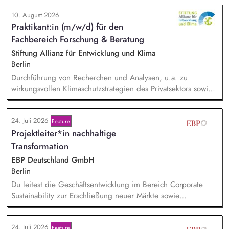
10. August 2026
Praktikant:in (m/w/d) für den
Fachbereich Forschung & Beratung
Stiftung Allianz für Entwicklung und Klima
Berlin
Durchführung von Recherchen und Analysen, u.a. zu
wirkungsvollen Klimaschutzstrategien des Privatsektors sowie
der Integrität und den Entwicklungswirkungen von
Klimaschutzprojekten im Globalen Süden. Beobachtung der
24. Juli 2026
Feature
Qualitätsinitiativen auf dem freiwilligen Kohlenstoffmarkt
Projektleiter*in nachhaltige
einerseits und der Anforderungen an Unternehmen
hinsichtlich des Klimaschutz andererseits. Erstellung und
Transformation
Gestaltung von Unterlagen und Präsentationen. Unterstützung
EBP Deutschland GmbH
bei der Durchführung von Fachveranstaltungen und Teilnahme
Berlin
an Veranstaltungen.
Du leitest die Geschäftsentwicklung im Bereich Corporate
Sustainability zur Erschließung neuer Märkte sowie
Entwicklung von Geschäftsmodellen. Dabei arbeitest du eng
mit einem bestehenden Team zusammen und entwickelst
24. Juli 2026
Feature