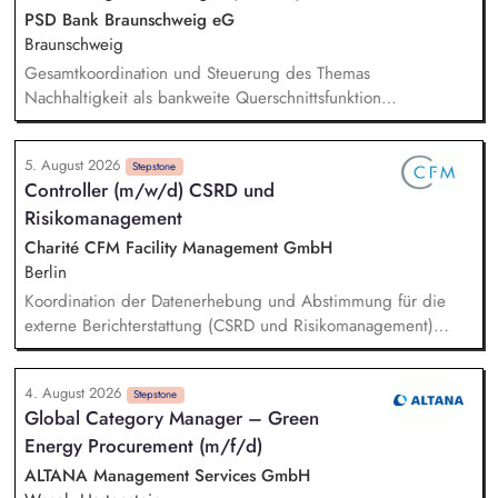
Emissionsdaten - Mitwirkung bei der Durchführung von
PSD Bank Braunschweig eG
Rechtsmittelverfahren - Kommunikation mit Importeuren sowie
Braunschweig
dem Zoll und der Europäischen Kommission - Erarbeitung von
Gesamtkoordination und Steuerung des Themas
Strategien und Konzepten für den einheitlichen Vollzug der
Nachhaltigkeit als bankweite Querschnittsfunktion
rechtlichen Regelungen zum CBAM und deren
Impulsgeber und Ansprechpartner für Vorstand,
Weiterentwicklung
Führungskräfte und Fachbereiche Beratung und Unterstützung
5. August 2026
bei strategischen Fragestellungen und geschäftspolitischen
Stepstone
Controller (m/w/d) CSRD und
Entscheidungen Koordination und Leitung der
Risikomanagement
Nachhaltigkeitsprojekte inkl. Planung, Umsetzung und
Monitoring Initiierung von Veränderungsprozessen und aktive
Charité CFM Facility Management GmbH
Gestaltung des Transformationswegs zur nachhaltigen
Berlin
Finanzwirtschaft
Koordination der Datenerhebung und Abstimmung für die
externe Berichterstattung (CSRD und Risikomanagement)
Steuerung des Gesamtprozesses der externen
Berichterstattung Sicherstellung einer fristgerechten und
4. August 2026
qualitativ hochwertigen Umsetzung in Zusammenarbeit mit
Stepstone
Global Category Manager – Green
den beteiligten Fachbereichen Entwicklung & Einführung des
Energy Procurement (m/f/d)
Berichtssystem CSRD und Risikomanagement Analysieren
regulatorischer Nachhaltigkeitsanforderungen für CSRD sowie
ALTANA Management Services GmbH
entsprechende gesetzliche Risikomanagement