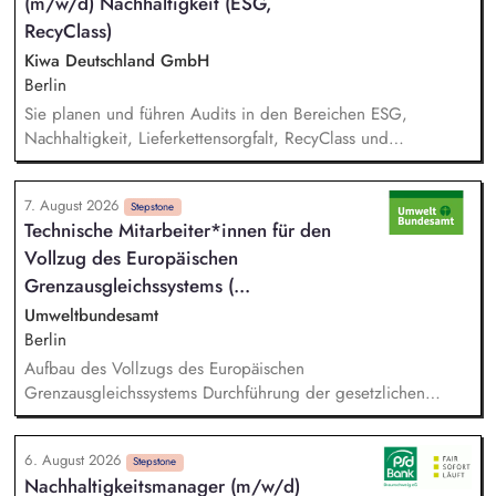
(m/w/d) Nachhaltigkeit (ESG,
RecyClass)
Kiwa Deutschland GmbH
Berlin
Sie planen und führen Audits in den Bereichen ESG,
Nachhaltigkeit, Lieferkettensorgfalt, RecyClass und
Kreislaufwirtschaft eigenständig oder im Team durch. Sie
bewerten Unternehmen hinsichtlich gesetzlicher, normativer
7. August 2026
und kundenspezifischer Nachhaltigkeits- und Compliance-
Stepstone
Technische Mitarbeiter*innen für den
Anforderungen und erstellen aussagekräftige Auditberichte.
Vollzug des Europäischen
Sie prüfen Audit- und Bewertungsergebnisse, bewerten
Korrekturmaßnahmen und stellen die Einhaltung relevanter
Grenzausgleichs­systems (...
Standards und Zertifizierungsanforderungen sicher.
Umweltbundesamt
Berlin
Aufbau des Vollzugs des Europäischen
Grenzausgleichssystems Durchführung der gesetzlichen
Vollzugsaufgaben in der Umsetzung des CBAM in
Zusammenarbeit mit anderen Facheinheiten der DEHSt, vor
6. August 2026
allem: - Prüfung von CBAM-Berichten und ‑Erklärungen sowie
Stepstone
Nachhaltigkeitsmanager (m/w/d)
Prüfung, Aufbereitung und Bewertung der erhobenen