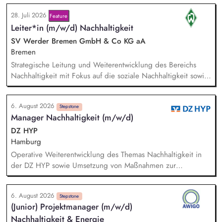
28. Juli 2026
Feature
Leiter*in (m/w/d) Nachhaltigkeit
SV Werder Bremen GmbH & Co KG aA
Bremen
Strategische Leitung und Weiterentwicklung des Bereichs
Nachhaltigkeit mit Fokus auf die soziale Nachhaltigkeit sowie
Verantwortung für die Erreichung der Nachhaltigkeitsziele in
Zusammenarbeit mit der Geschäftsführung und anderen
6. August 2026
Bereichen. Disziplinarische und fachliche Führung sowie
Stepstone
Manager Nachhaltigkeit (m/w/d)
Entwicklung der Mitarbeiter*innen im Bereich Nachhaltigkeit.
Pflege und Weiterentwicklung des Netzwerks an
DZ HYP
Kooperationspartner*innen sowie strategische Entwicklung
Hamburg
nachhaltigkeitsbezogener Partnerschaften.
Operative Weiterentwicklung des Themas Nachhaltigkeit in
der DZ HYP sowie Umsetzung von Maßnahmen zur
Einhaltung der unternehmensinternen Nachhaltigkeitsziele.
Umsetzung gesetzlicher und regulatorischer Anforderungen
6. August 2026
im Nachhaltigkeitskontext inkl. Sicherstellung der Erfüllung
Stepstone
(Junior) Projektmanager (m/w/d)
von Reporting- und Offenlegungsanforderungen.
Nachhaltigkeit & Energie
Kommunikation mit Nachhaltigkeitsratingagenturen und