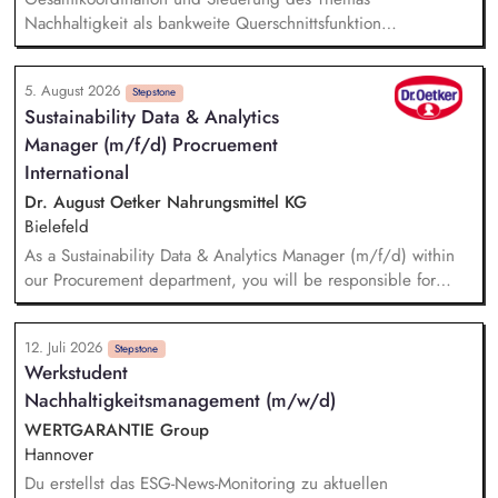
Nachhaltigkeit als bankweite Querschnittsfunktion
Impulsgeber und Ansprechpartner für Vorstand,
Führungskräfte und Fachbereiche Beratung und Unterstützung
5. August 2026
bei strategischen Fragestellungen und geschäftspolitischen
Stepstone
Sustainability Data & Analytics
Entscheidungen Koordination und Leitung der
Manager (m/f/d) Procruement
Nachhaltigkeitsprojekte inkl. Planung, Umsetzung und
Monitoring Initiierung von Veränderungsprozessen und aktive
International
Gestaltung des Transformationswegs zur nachhaltigen
Dr. August Oetker Nahrungsmittel KG
Finanzwirtschaft
Bielefeld
As a Sustainability Data & Analytics Manager (m/f/d) within
our Procurement department, you will be responsible for
managing sustainability-related data and translating
sustainability requirements into data, system, and reporting
12. Juli 2026
solutions. You will be responsible for the functional
Stepstone
Werkstudent
management of data across relevant IT systems and data
Nachhaltigkeitsmanagement (m/w/d)
landscapes, including SAP MM/BW, CO₂ accounting tool,
Datasphere, Databricks, SRM, and Sedex, ensuring that
WERTGARANTIE Group
sustainability-related procurement data are structured,
Hannover
consistent, and readily available for use. You will further
Du erstellst das ESG-News-Monitoring zu aktuellen